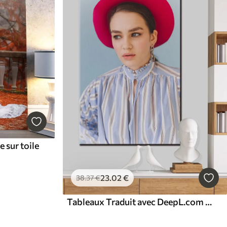
 sur toile
23
.02
€
38
.37
€
Tableaux Traduit avec DeepL.com (version gratuite)