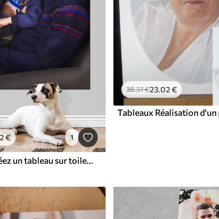
23
.02
€
38
.37
€
2
€
1
Tableaux Créez un tableau sur toile à partir de votre photo