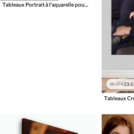
Tableaux Portrait à l'aquarelle pour un cadeau de mariage
23
.0
38
.37
€