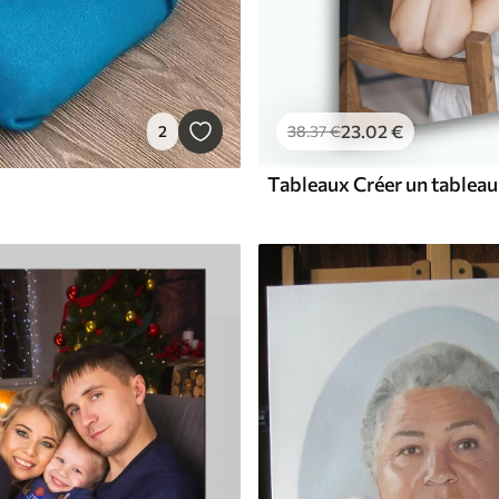
23
.02
€
2
38
.37
€