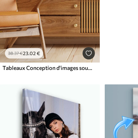
23
.02
€
38
.37
€
Tableaux Conception d'images sous forme de tableau