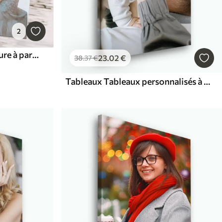
2
Tableaux Portrait sur mesure à partir de votre photo
23
.02
€
38
.37
€
Tableaux Tableaux personnalisés à partir de photos