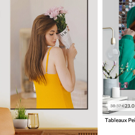
23
.0
38
.37
€