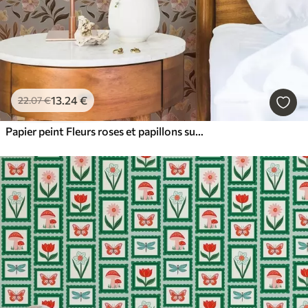
13
.24
€
22
.07
€
Papier peint Fleurs roses et papillons sur fond gris-beige