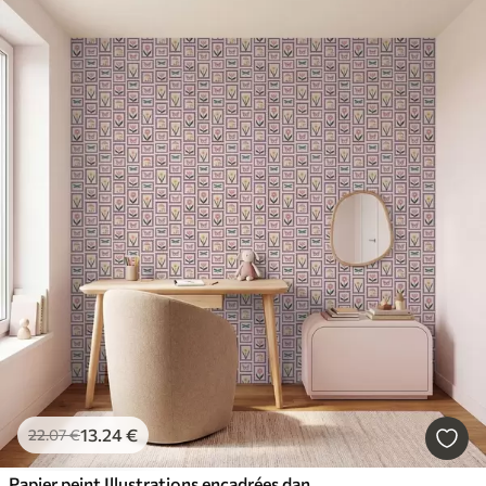
13
.24
€
22
.07
€
Papier peint Illustrations encadrées dans des tons lilas