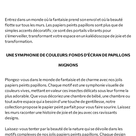
Entrez dans un monde où la fantaisie prend son envol et où la beauté
flotte sur tous les murs. Les papiers peints papillons sont plus que de
simples accents décoratifs ; ce sont des portails vibrants pour
s'émerveiller, transformant votre espace en un kaléidoscope de joie et de
transformation.
UNE SYMPHONIE DE COULEURS: FONDS D'ÉCRAN DE PAPILLONS
MIGNONS
Plongez-vous dans le monde de fantaisie et de charme avec nos jolis
papiers peints papillons. Chaque motif est une symphonie visuelle de
couleurs vives, mettant en valeur ces insectes délicats sous leur forme la
plus adorable. Que vous décoriez une chambre de bébé, une chambre ou
tout autre espace qui a besoin d'une touche de gentillesse, notre
collection propose le papier peint parfait pour vous faire sourire. Laissez
les murs raconter une histoire de joie et de jeu avec ces ravissants
designs.
Laissez-vous tenter par la beauté de la nature qui se dévoile dans les
motifs complexes de nos jolis papiers peints papillons. Chaque design