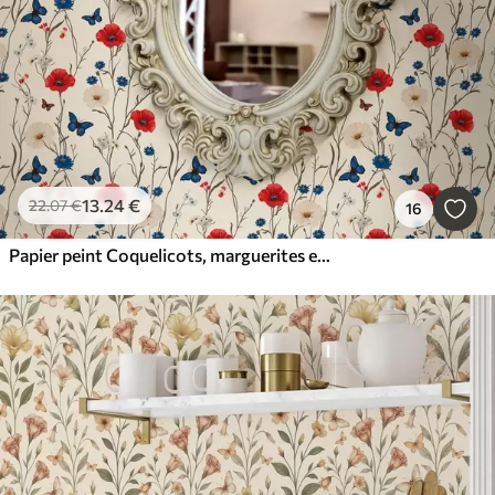
13
.24
€
22
.07
€
16
Papier peint Coquelicots, marguerites et papillons sur fond blanc