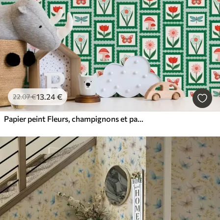
13
.24
€
22
.07
€
Papier peint Fleurs, champignons et papillons encadrés