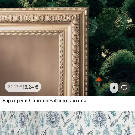
13
.24
€
22
.07
€
4
Papier peint Couronnes d'arbres luxuriantes et champignons colorés