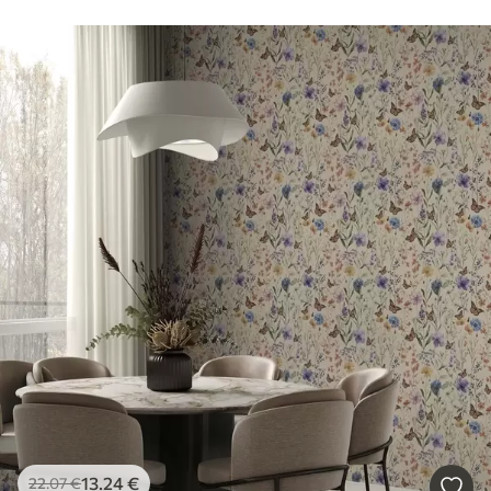
13
.24
€
22
.07
€