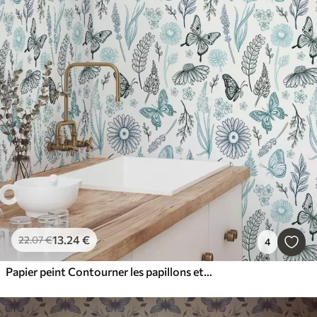
13
.24
€
22
.07
€
4
Papier peint Contourner les papillons et les fleurs dans les tons bleus et bleus