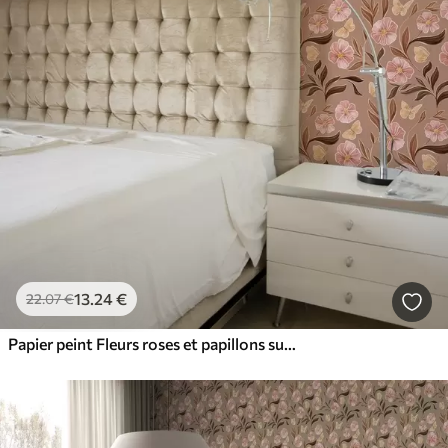
13
.24
€
22
.07
€
Papier peint Fleurs roses et papillons sur fond brun chaud