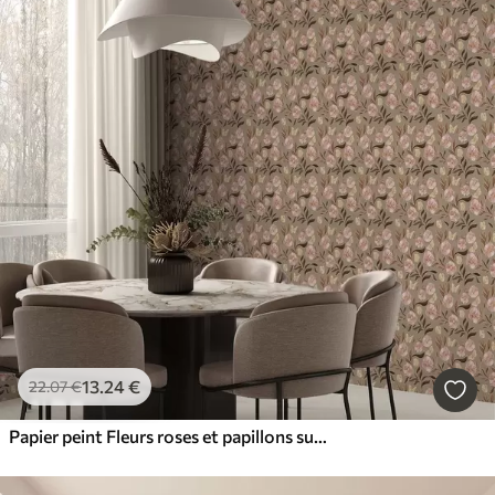
13
.24
€
22
.07
€
Papier peint Fleurs roses et papillons sur fond beige olive