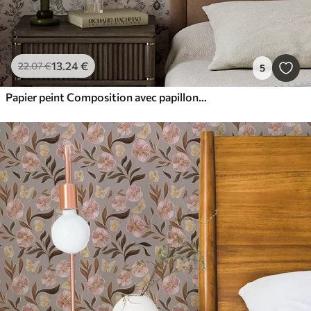
13
.24
€
22
.07
€
5
Papier peint Composition avec papillons, feuilles et insectes sur fond clair