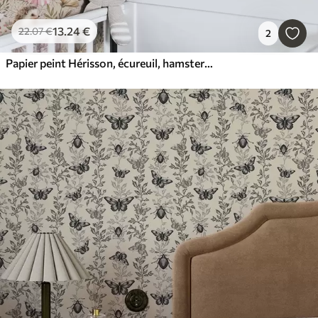
13
.24
€
22
.07
€
2
Papier peint Hérisson, écureuil, hamster et papillons mignons avec des fleurs aux couleurs pastel