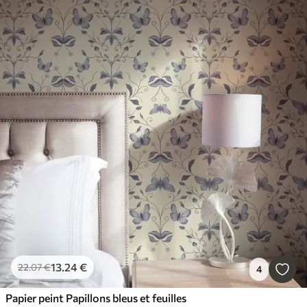
13
.24
€
22
.07
€
4
Papier peint Papillons bleus et feuilles