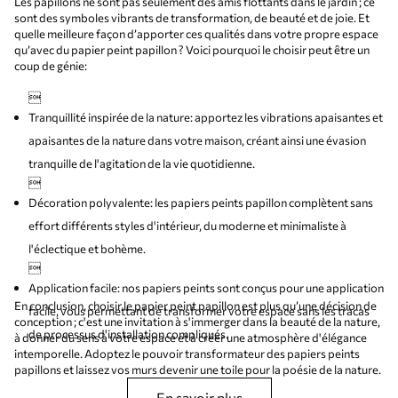
Les papillons ne sont pas seulement des amis flottants dans le jardin ; ce
sont des symboles vibrants de transformation, de beauté et de joie. Et
quelle meilleure façon d’apporter ces qualités dans votre propre espace
qu’avec du papier peint papillon ? Voici pourquoi le choisir peut être un
coup de génie:

Tranquillité inspirée de la nature: apportez les vibrations apaisantes et
apaisantes de la nature dans votre maison, créant ainsi une évasion
tranquille de l'agitation de la vie quotidienne.

Décoration polyvalente: les papiers peints papillon complètent sans
effort différents styles d'intérieur, du moderne et minimaliste à
l'éclectique et bohème.

Application facile: nos papiers peints sont conçus pour une application
En conclusion, choisir le papier peint papillon est plus qu’une décision de
facile, vous permettant de transformer votre espace sans les tracas
conception ; c'est une invitation à s'immerger dans la beauté de la nature,
de processus d'installation compliqués.
à donner du sens à votre espace et à créer une atmosphère d'élégance
intemporelle. Adoptez le pouvoir transformateur des papiers peints
papillons et laissez vos murs devenir une toile pour la poésie de la nature.
En savoir plus