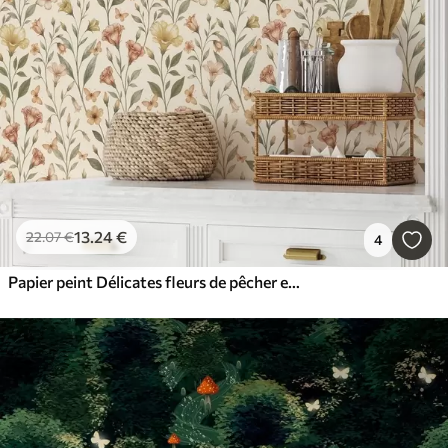
13
.24
€
22
.07
€
4
Papier peint Délicates fleurs de pêcher et papillons sur fond crème chaud