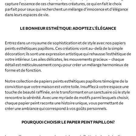
capture l'essence de ces charmantes créatures, ce qui en fait le choix
parfait pour ceux qui recherchent un mélange d'innocence et d'élégance
dans leurs espaces de vie.
LE BONHEUR ESTHÉTIQUE: ADOPTEZ L’ÉLÉGANCE
Entrez dans un royaume de sophistication et de style avec nos papiers
peints esthétiques papillons. Ces créations vont au-delà de la simple
décoration; ils sont une expression artistique qui rehausse l’esthétique de
votre intérieur. Les ailes délicates, les mouvements gracieux – chaque
détail est méticuleusement conçu pour créer un mélange harmonieux de
forme et de fonction.
Notre collection de papiers peints esthétiques papillons témoigne de la
conviction que votre maison est votre toile. Insufflez à votre espace une
touche de beauté raffinée, en le transformant en un sanctuaire où le style
rencontre la sérénité. Avec une myriade de motifs parmi lesquels choisir,
chaque papier peint raconte une histoire unique, vous permettant de
créer une ambiance qui correspond à vos goûts personnels.
POURQUOI CHOISIR LE PAPIER PEINT PAPILLON?