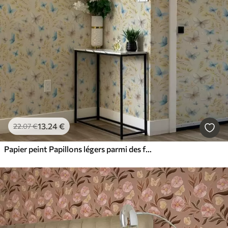
13
.24
€
22
.07
€
Papier peint Papillons légers parmi des feuilles jaunes sur un fond clair