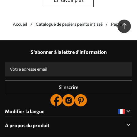
Accueil
Catalogue de papiers peints intissé
Papiers peint
Nos avantages
Réponses :
1
S'abonner à la lettre d'information
Production en fonction des tailles individuelles
Participez aux promotions de vacances 2025 et bénéficiez d'une réduction
Retouche photo professionnelle gratuite
Codes promotionnels avec des réductions à la commande !
S'inscrire
Modifier la langue
A propos du produit