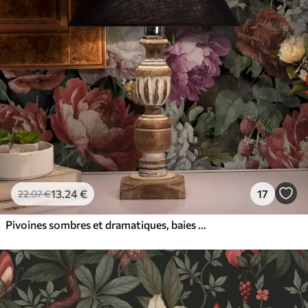
13
.24
€
17
22
.07
€
Pivoines sombres et dramatiques, baies et papillon sur fond noir