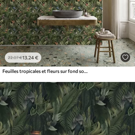
13
.24
€
22
.07
€
Feuilles tropicales et fleurs sur fond sombre