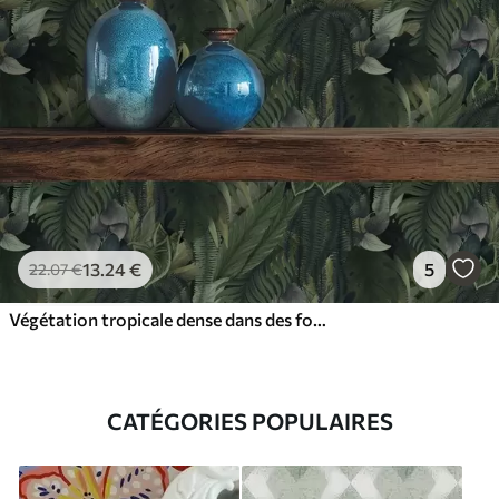
13
.24
€
5
22
.07
€
Végétation tropicale dense dans des fourrés d'un vert profond
CATÉGORIES POPULAIRES