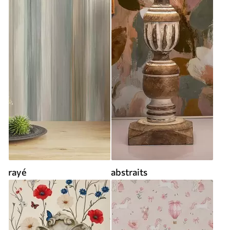
rayé
abstraits