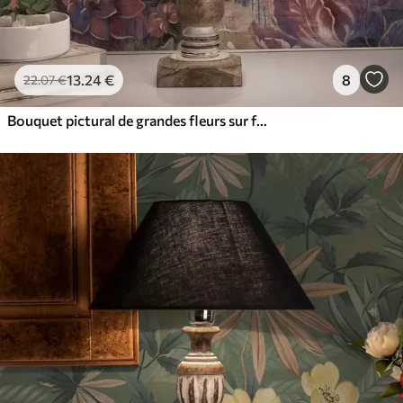
13
.24
€
8
22
.07
€
Bouquet pictural de grandes fleurs sur fond indigo foncé