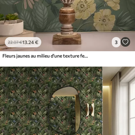
13
.24
€
3
22
.07
€
Fleurs jaunes au milieu d'une texture feuillue verte