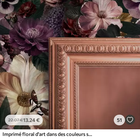
13
.24
€
51
22
.07
€
Imprimé floral d'art dans des couleurs sombres