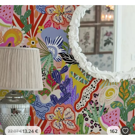
13
.24
€
162
22
.07
€