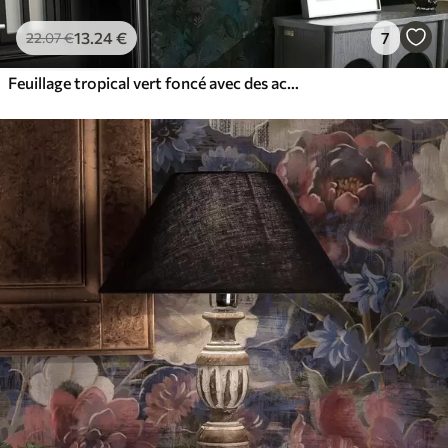
13
.24
€
7
22
.07
€
Feuillage tropical vert foncé avec des accents bleus