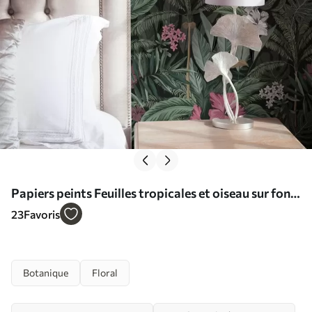
Papiers peints Feuilles tropicales et oiseau sur fond
sombre Nr. a00140
23
Favoris
Botanique
Floral