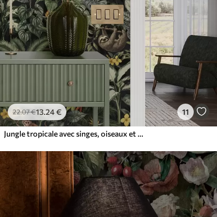
13
.24
€
11
22
.07
€
Jungle tropicale avec singes, oiseaux et feuillage dense