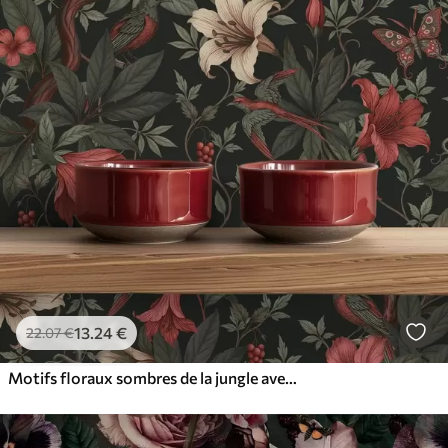
13
.24
€
22
.07
€
Motifs floraux sombres de la jungle avec des oiseaux et des papillons