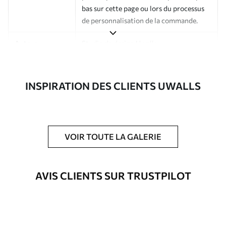
bas sur cette page ou lors du processus
de personnalisation de la commande.
Auteur
Studio de design Uwalls
Numéro d'article
a01153
INSPIRATION DES CLIENTS UWALLS
Finition
Semi-mate
Production
Imprimé sur commande et livré en
rouleaux jusqu’à 50 cm de large.
VOIR TOUTE LA GALERIE
Options
Vernis protecteur et/ou colle pour
supplémentaires
papier peint disponibles.
AVIS CLIENTS SUR TRUSTPILOT
Nettoyage
Nettoyage doux avec une éponge. Les
papiers peints avec Vernis protecteur
être nettoyés à l’eau.