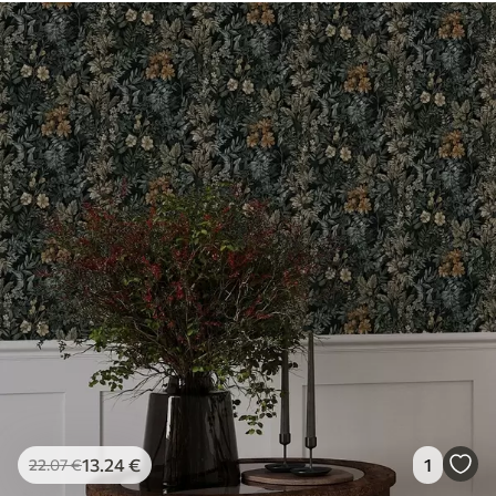
13
.24
€
1
22
.07
€