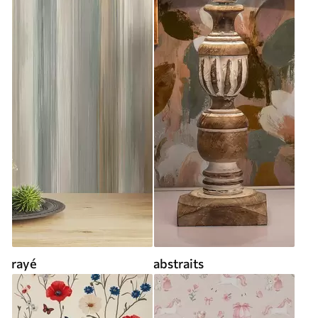
rayé
abstraits