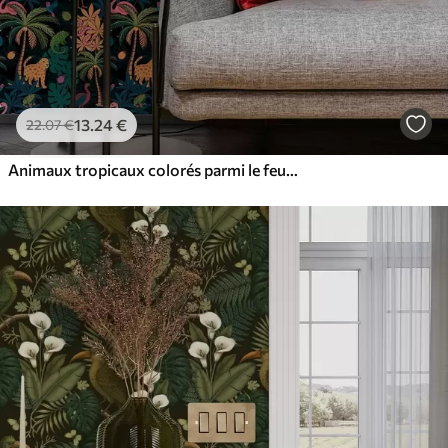
13
.24
€
22
.07
€
Animaux tropicaux colorés parmi le feuillage sur fond sombre