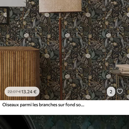
13
.24
€
2
22
.07
€
Oiseaux parmi les branches sur fond sombre