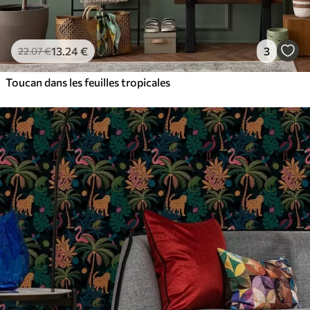
13
.24
€
3
22
.07
€
Toucan dans les feuilles tropicales