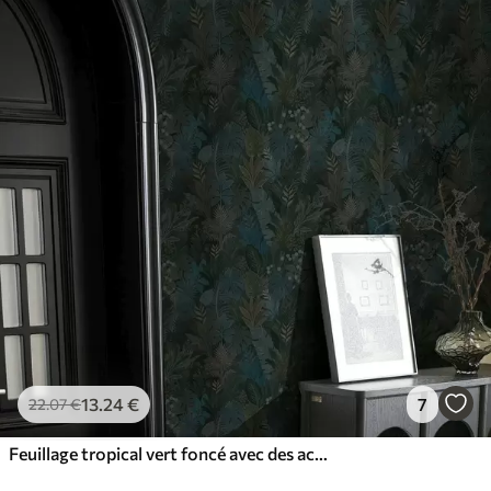
13
.24
€
7
22
.07
€
Feuillage tropical vert foncé avec des accents bleus