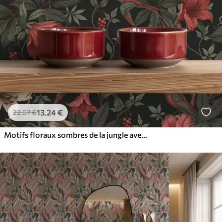
13
.24
€
22
.07
€
Motifs floraux sombres de la jungle avec des oiseaux et des papillons