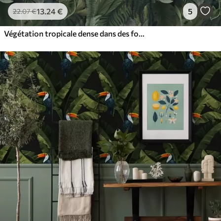
13
.24
€
5
22
.07
€
Végétation tropicale dense dans des fourrés d'un vert profond