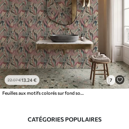
13
.24
€
7
22
.07
€
Feuilles aux motifs colorés sur fond sombre
CATÉGORIES POPULAIRES