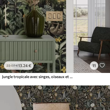
13
.24
€
11
22
.07
€
Jungle tropicale avec singes, oiseaux et feuillage dense