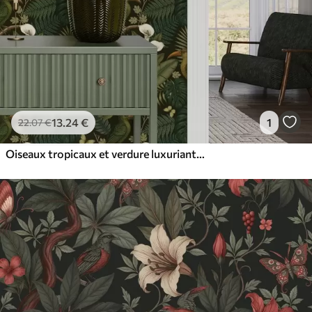
13
.24
€
1
22
.07
€
Oiseaux tropicaux et verdure luxuriante sur fond de jungle sombre