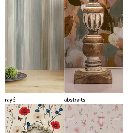
rayé
abstraits