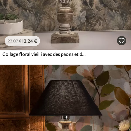
13
.24
€
22
.07
€
Collage floral vieilli avec des paons et des papillons