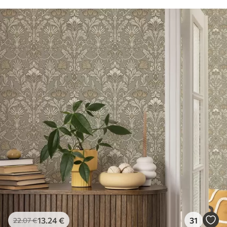
13
.24
€
31
22
.07
€