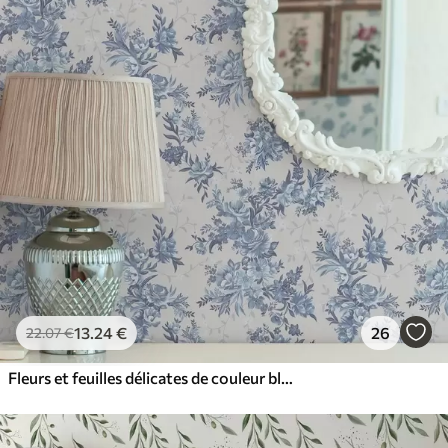
13
.24
€
26
22
.07
€
Fleurs et feuilles délicates de couleur bleue sur fond clair