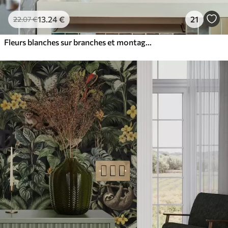
13
.24
€
21
22
.07
€
Fleurs blanches sur branches et montagnes sur fond bleu