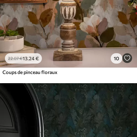
13
.24
€
10
22
.07
€
Coups de pinceau floraux