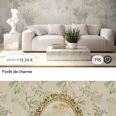
13
.24
€
715
22
.07
€
Forêt de charme