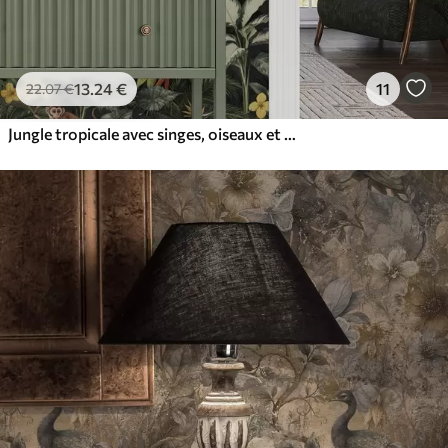
13
.24
€
11
22
.07
€
Jungle tropicale avec singes, oiseaux et feuillage dense