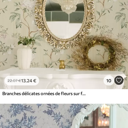
13
.24
€
10
22
.07
€
Branches délicates ornées de fleurs sur fond crème chaud