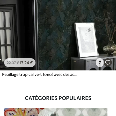
13
.24
€
7
22
.07
€
Feuillage tropical vert foncé avec des accents bleus
CATÉGORIES POPULAIRES