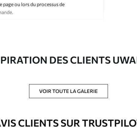
te page ou lors du processus de
mande.
SPIRATION DES CLIENTS UWA
ré en rouleaux jusqu’à 50 cm de large.
e pour papier peint disponibles.
VOIR TOUTE LA GALERIE
nge. Les papiers peints avec Vernis
’eau.
VIS CLIENTS SUR TRUSTPIL