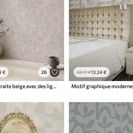
4
€
26
13
.24
€
22
.07
€
Texture abstraite beige avec des lignes douces de feuilles