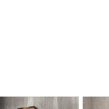
Matériaux disponibles
Standard
Premium
45
.00
56
.67
27
.00
€
/m²
34
.00
€
/m²