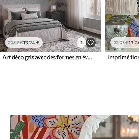
13
.24
€
1
13
.2
22
.07
€
22
.07
€
Art déco gris avec des formes en éventail