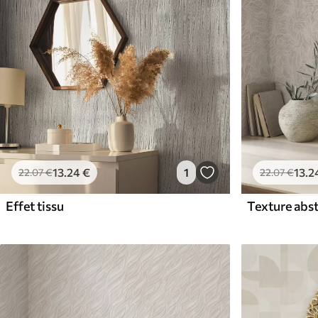
13
.24
€
1
13
.2
22
.07
€
22
.07
€
Effet tissu