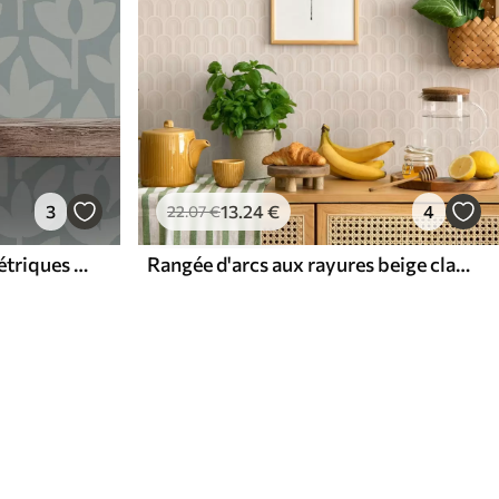
3
13
.24
€
4
22
.07
€
Silhouettes florales géométriques en bleu ardoise
Rangée d'arcs aux rayures beige clair, ambiance rétro