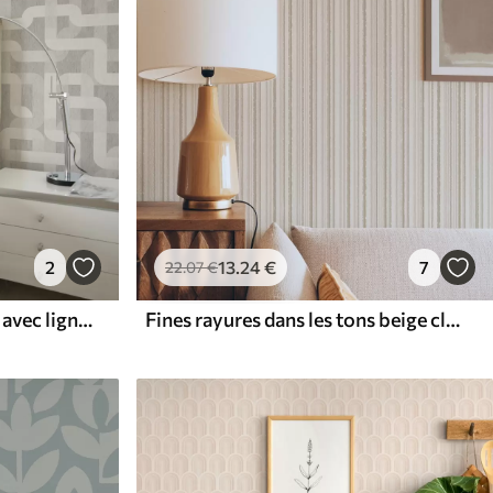
2
13
.24
€
7
22
.07
€
Motif graphique moderne avec lignes courbes
Fines rayures dans les tons beige clair