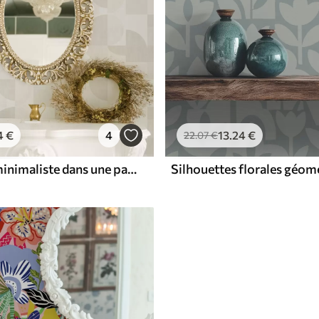
4
€
4
13
.24
€
22
.07
€
Géométrie minimaliste dans une palette crème claire