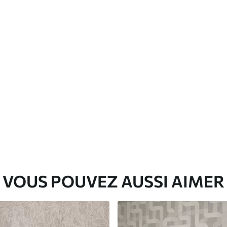
Vinyle Premium
65
.00
39
.00
€
/m²
VOUS POUVEZ AUSSI AIMER