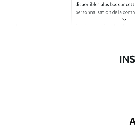
disponibles plus bas sur cet
personnalisation de la com
Auteur
Studio de design Uwalls
Numéro d'article
a00983
Finition
Semi-mate
IN
Production
Imprimé sur commande et liv
Options
Vernis protecteur et/ou coll
supplémentaires
Nettoyage
Nettoyage doux avec une épo
protecteur être nettoyés à l
A
Méthode d'application
Application transparente