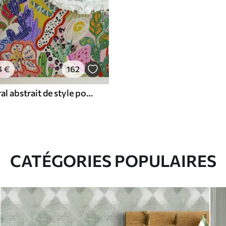
4
€
162
Imprimé floral abstrait de style pop art
CATÉGORIES POPULAIRES