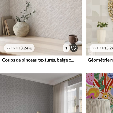
13
.24
€
1
13
.2
22
.07
€
22
.07
€
Coups de pinceau texturés, beige chaud