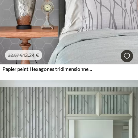
13
.24
€
22
.07
€
Papier peint Hexagones tridimensionnels gris clair avec ombres douces