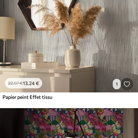
13
.24
€
22
.07
€
1
Papier peint Effet tissu