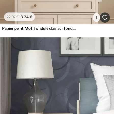
13
.24
€
22
.07
€
1
Papier peint Motif ondulé clair sur fond beige