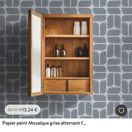
13
.24
€
22
.07
€
Papier peint Mosaïque grise alternant formes arrondies et rectangulaires