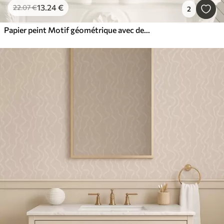
13
.24
€
22
.07
€
2
Papier peint Motif géométrique avec des lignes fines