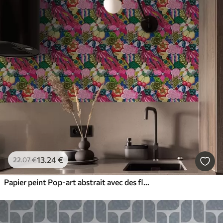
13
.24
€
22
.07
€
Papier peint Pop-art abstrait avec des fleurs, des baies et des motifs