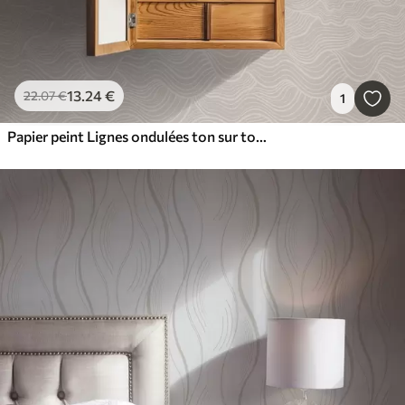
13
.24
€
22
.07
€
1
Papier peint Lignes ondulées ton sur ton sur fond beige chaud