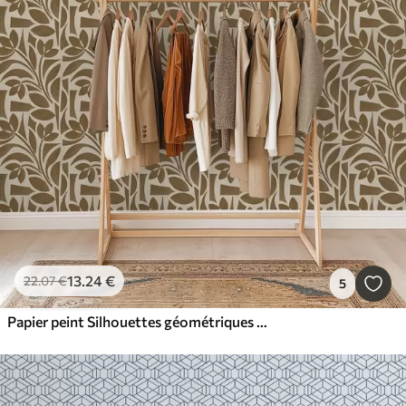
13
.24
€
22
.07
€
5
Papier peint Silhouettes géométriques de feuilles, brun caramel sur fond beige