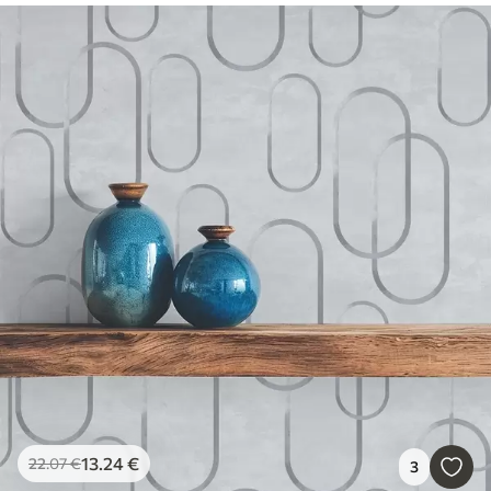
13
.24
€
22
.07
€
3