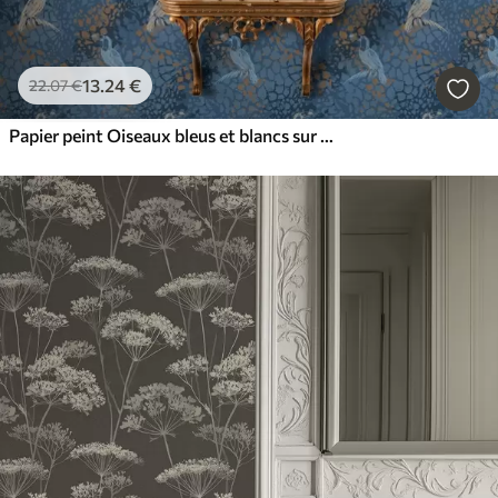
13
.24
€
22
.07
€
Papier peint Oiseaux bleus et blancs sur fond bleu