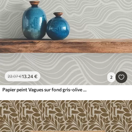
13
.24
€
22
.07
€
2
Papier peint Vagues sur fond gris-olive avec texture tissu