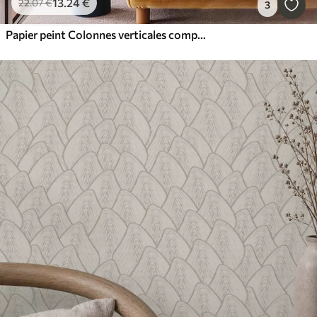
13
.24
€
22
.07
€
3
Papier peint Colonnes verticales composées de demi-cercles et de feuilles, vert-terre cuite