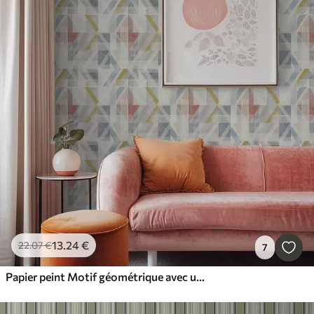
13
.24
€
22
.07
€
7
Papier peint Motif géométrique avec un losange rouge au centre