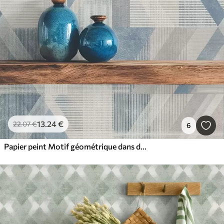
13
.24
€
22
.07
€
6
Papier peint Motif géométrique dans des tons bleu-gris froids