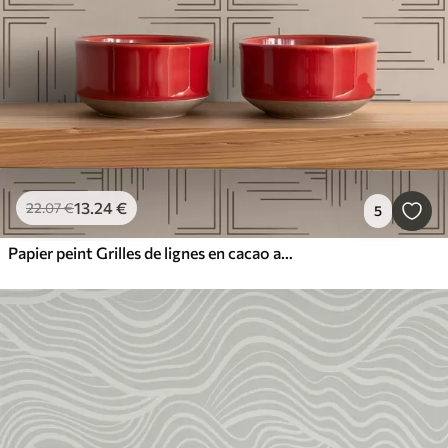
13
.24
€
22
.07
€
5
Papier peint Grilles de lignes en cacao avec petites croix centrales, beige