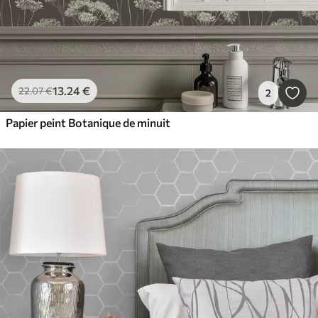
13
.24
€
22
.07
€
2
Papier peint Botanique de minuit