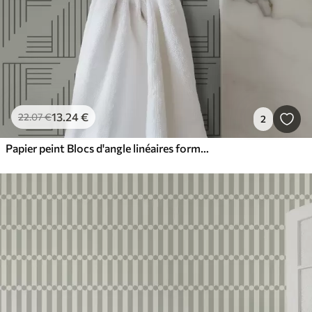
13
.24
€
22
.07
€
2
Papier peint Blocs d'angle linéaires formant des carrés sur fond gris chaud