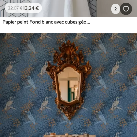
13
.24
€
22
.07
€
2
Papier peint Fond blanc avec cubes géométriques tridimensionnels bleus