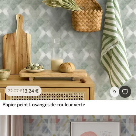
13
.24
€
22
.07
€
9
Papier peint Losanges de couleur verte