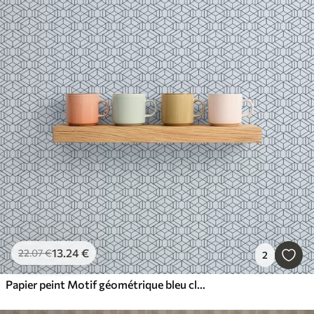
13
.24
€
22
.07
€
2
Papier peint Motif géométrique bleu clair en forme de cubes