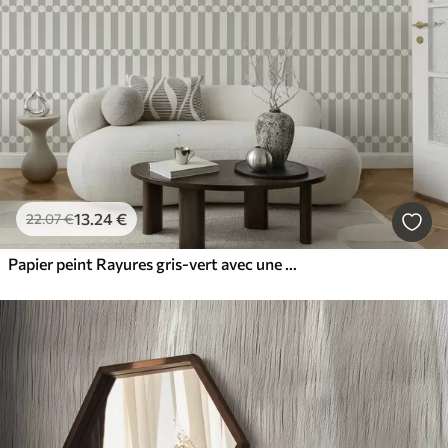
13
.24
€
22
.07
€
Papier peint Rayures gris-vert avec une rangée centrale de cercles