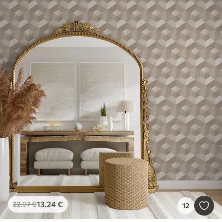
13
.24
€
22
.07
€
12