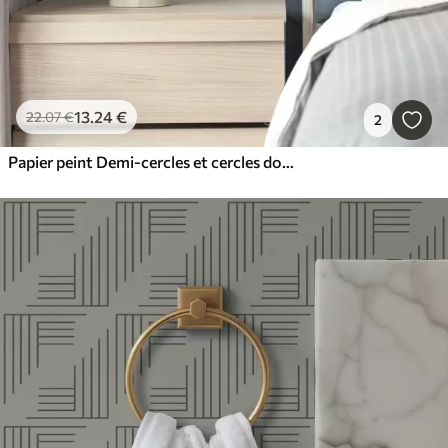
13
.24
€
22
.07
€
2
Papier peint Demi-cercles et cercles doux dans une palette gris-bleu froide