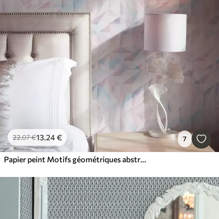
13
.24
€
22
.07
€
7
Papier peint Motifs géométriques abstraits roses et bleus