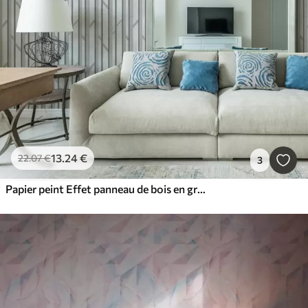
13
.24
€
22
.07
€
3
Papier peint Effet panneau de bois en gris clair