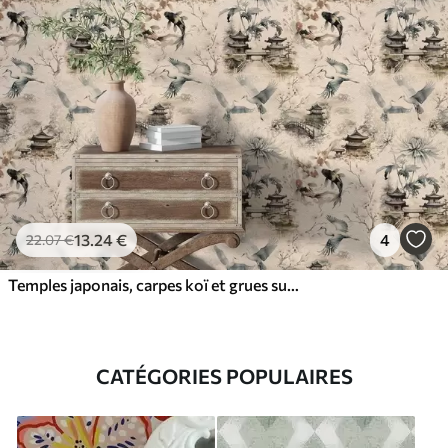
13
.24
€
4
22
.07
€
Temples japonais, carpes koï et grues sur un fond doux
CATÉGORIES POPULAIRES