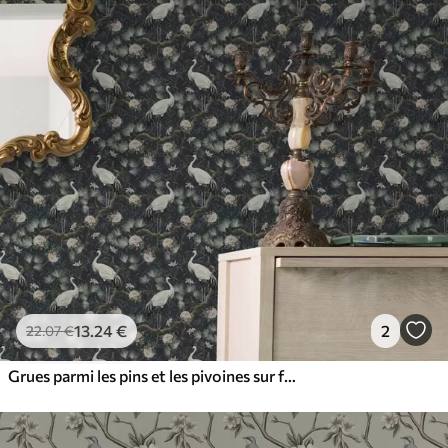
13
.24
€
2
22
.07
€
Grues parmi les pins et les pivoines sur fond sombre