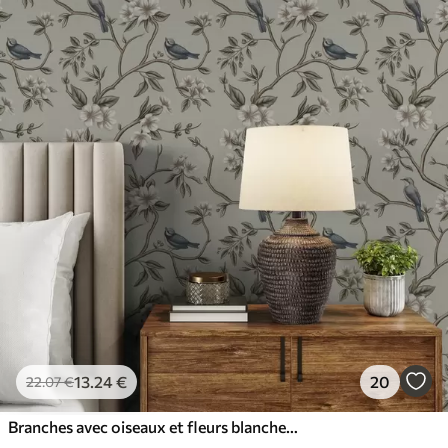
13
.24
€
20
22
.07
€
Branches avec oiseaux et fleurs blanches sur un fond délicat