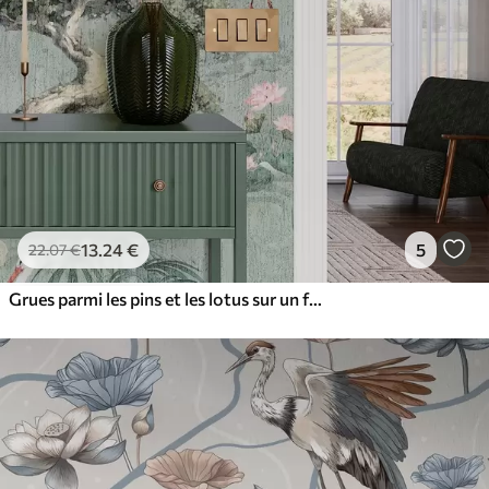
13
.24
€
5
22
.07
€
Grues parmi les pins et les lotus sur un fond vert apaisant