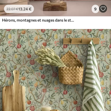
13
.24
€
9
22
.07
€
Hérons, montagnes et nuages dans le style de la gravure japonaise