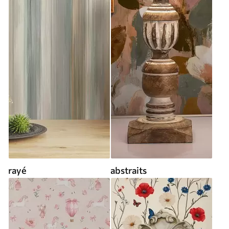
rayé
abstraits