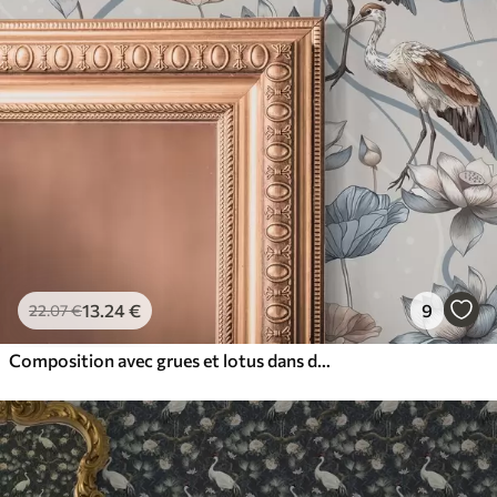
13
.24
€
9
22
.07
€
Composition avec grues et lotus dans des couleurs pastel