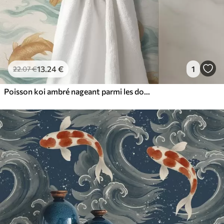
13
.24
€
1
22
.07
€
Poisson koi ambré nageant parmi les douces vagues turquoise