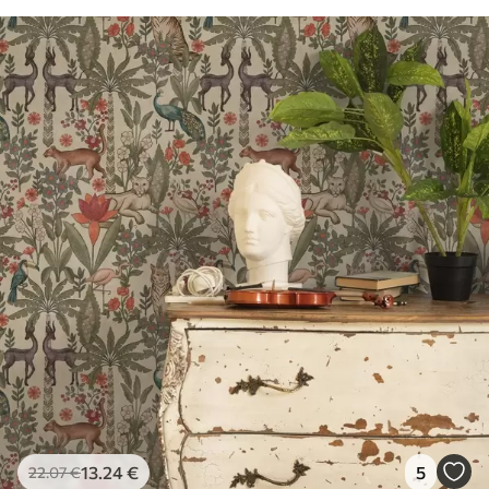
13
.24
€
5
22
.07
€