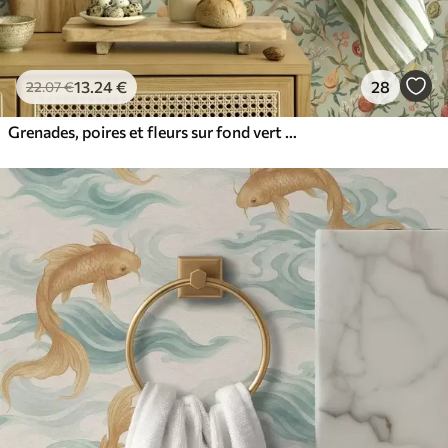
13
.24
€
28
22
.07
€
Grenades, poires et fleurs sur fond vert pâle