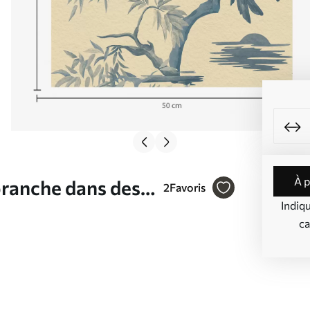
à 
branche dans des
2
Favoris
Indiq
ca