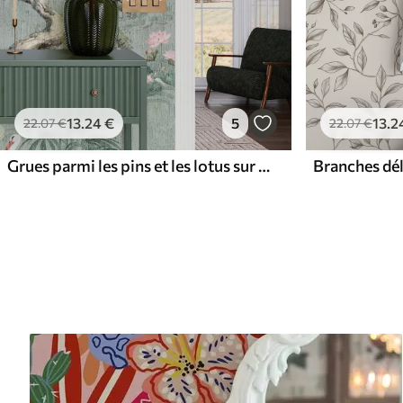
13
.24
€
5
13
.2
22
.07
€
22
.07
€
Grues parmi les pins et les lotus sur un fond vert apaisant
Branches dél