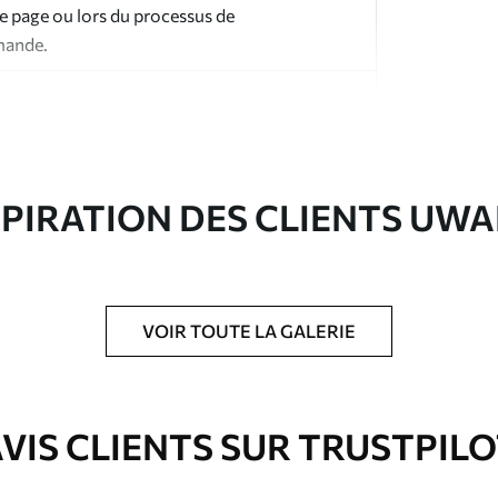
te page ou lors du processus de
mande.
SPIRATION DES CLIENTS UWA
ré en rouleaux jusqu’à 50 cm de large.
e pour papier peint disponibles.
VOIR TOUTE LA GALERIE
nge. Les papiers peints avec Vernis
’eau.
VIS CLIENTS SUR TRUSTPIL