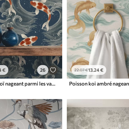
4
€
26
13
.24
€
22
.07
€
Des carpes koï nageant parmi les vagues spectaculaires de l'océan