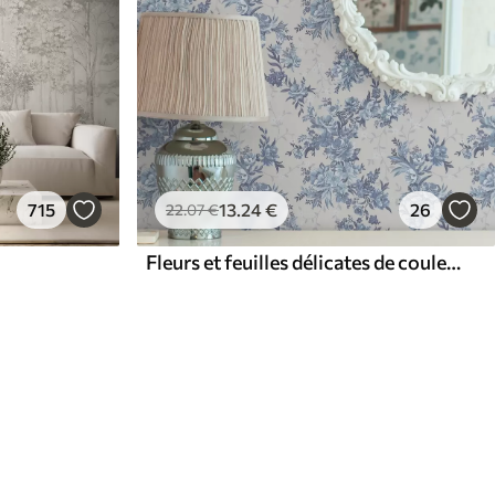
715
13
.24
€
26
22
.07
€
Fleurs et feuilles délicates de couleur bleue sur fond clair