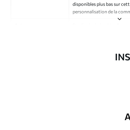
disponibles plus bas sur cet
personnalisation de la com
Auteur
Studio de design Uwalls
Numéro d'article
a01116
Finition
Semi-mate
IN
Production
Imprimé sur commande et liv
Options
Vernis protecteur et/ou coll
supplémentaires
Nettoyage
Nettoyage doux avec une épo
protecteur être nettoyés à l
A
Méthode d'application
Application transparente