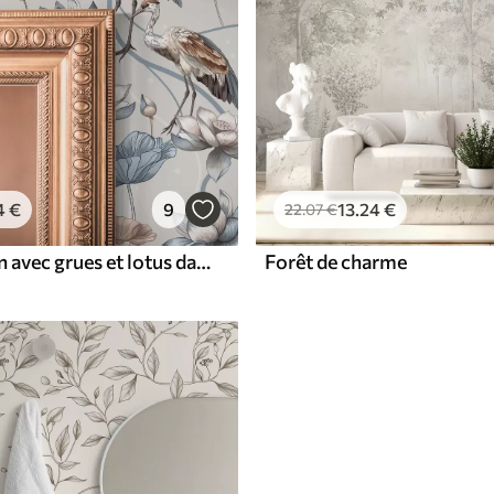
4
€
9
13
.24
€
22
.07
€
Composition avec grues et lotus dans des couleurs pastel
Forêt de charme