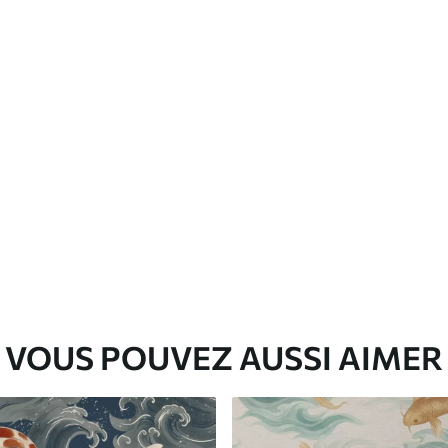
Vinyle Premium
65
.00
39
.00
€
/m²
VOUS POUVEZ AUSSI AIMER