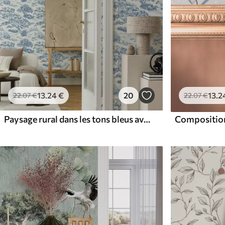
13
.2
13
.24
€
20
22
.07
€
22
.07
€
Paysage rural dans les tons bleus avec des moutons et des arbres