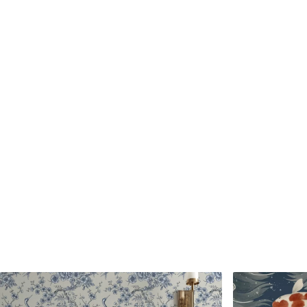
Matériaux disponibles
Standard
Premium
45
.00
56
.67
27
.00
€
/m²
34
.00
€
/m²