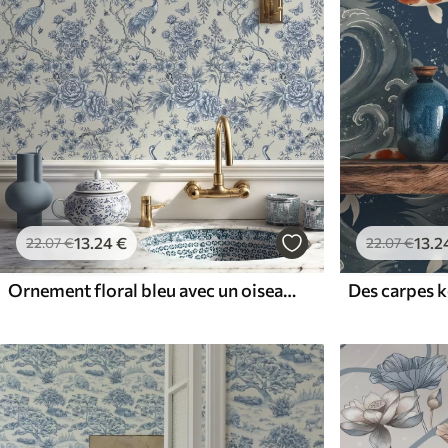
13
.24
€
13
.2
22
.07
€
22
.07
€
Ornement floral bleu avec un oiseau et des branches