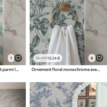
1
13
.24
€
6
22
.07
€
Poisson koi ambré nageant parmi les douces vagues turquoise
Ornement floral monochrome avec des oiseaux