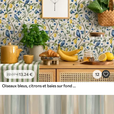
13
.24
€
12
22
.07
€
Oiseaux bleus, citrons et baies sur fond blanc