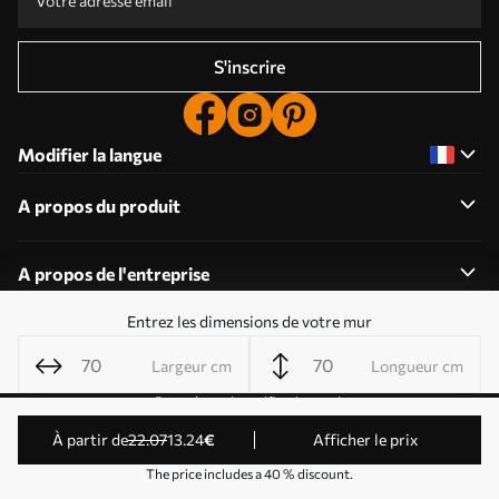
S'inscrire
Modifier la langue
A propos du produit
A propos de l'entreprise
Entrez les dimensions de votre mur
Largeur cm
Longueur cm
Modifier les autorisations relatives aux cookies
Paramètres de notification push
© 2011-2026 Uwalls . Tous droits réservés. Exploité par
à partir de
22
.07
13
.24
€
Afficher le prix
KLW Sp. z o.o. Numéro de TVA : PL9223057591.
The price includes a 40 % discount.