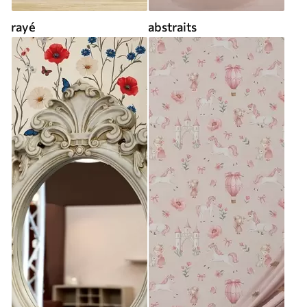
rayé
abstraits