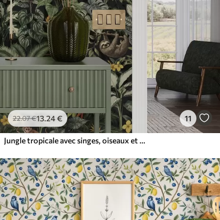
13
.24
€
11
22
.07
€
Jungle tropicale avec singes, oiseaux et feuillage dense