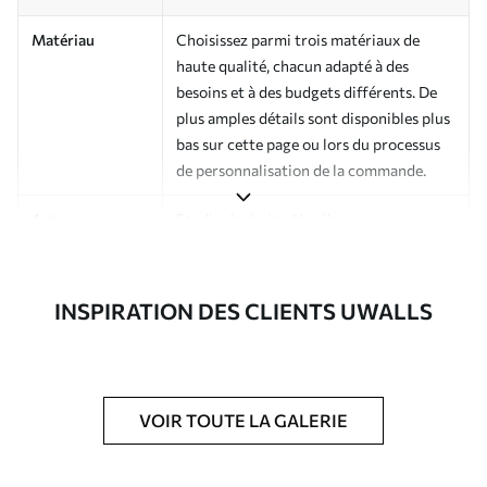
Matériau
Choisissez parmi trois matériaux de
haute qualité, chacun adapté à des
besoins et à des budgets différents. De
plus amples détails sont disponibles plus
bas sur cette page ou lors du processus
de personnalisation de la commande.
Auteur
Studio de design Uwalls
Numéro d'article
a01069v1
INSPIRATION DES CLIENTS UWALLS
Finition
Semi-mate
Production
Imprimé sur commande et livré en
rouleaux jusqu’à 50 cm de large.
VOIR TOUTE LA GALERIE
Options
Vernis protecteur et/ou colle pour
supplémentaires
papier peint disponibles.