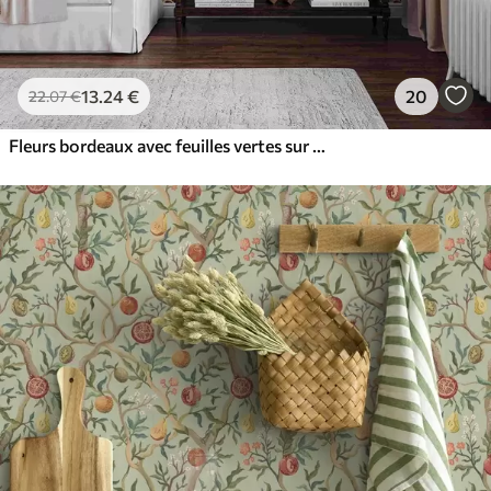
13
.24
€
20
22
.07
€
Fleurs bordeaux avec feuilles vertes sur fond clair