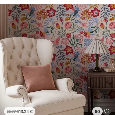
13
.24
€
60
22
.07
€