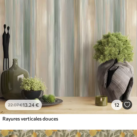
13
.24
€
12
22
.07
€
Rayures verticales douces