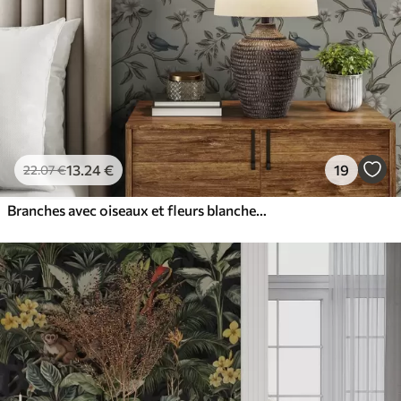
13
.24
€
19
22
.07
€
Branches avec oiseaux et fleurs blanches sur un fond délicat