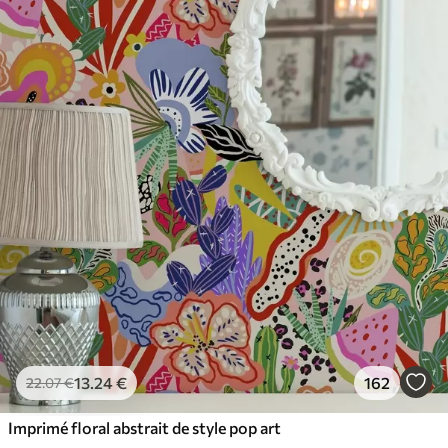
65
.00
39
.00
€
/m²
13
.24
€
162
22
.07
€
Imprimé floral abstrait de style pop art