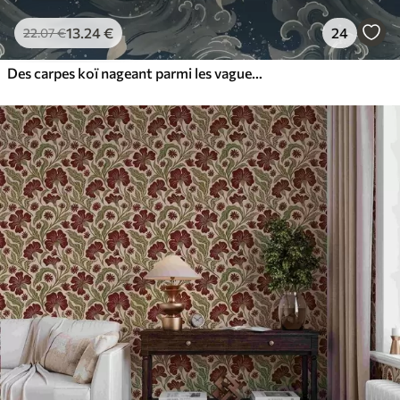
13
.24
€
24
22
.07
€
Des carpes koï nageant parmi les vagues spectaculaires de l'océan