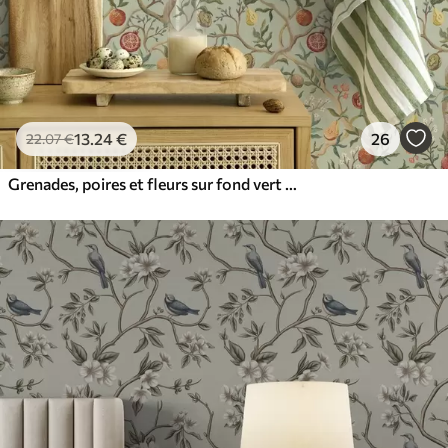
13
.24
€
26
22
.07
€
Grenades, poires et fleurs sur fond vert pâle