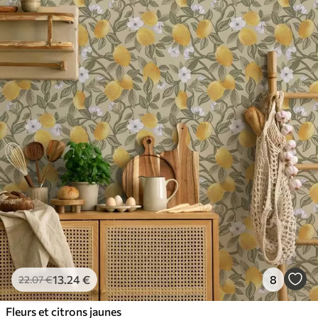
13
.24
€
8
22
.07
€
Fleurs et citrons jaunes