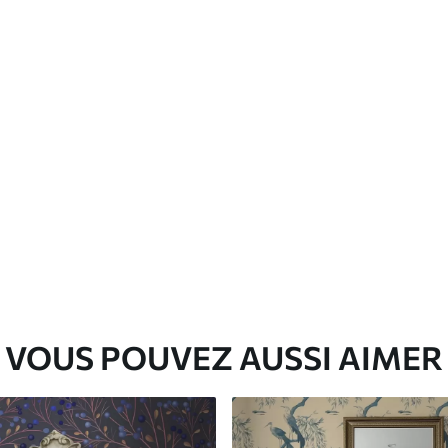
Vinyle Premium
65
.00
39
.00
€
/m²
VOUS POUVEZ AUSSI AIMER