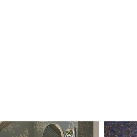
Matériaux disponibles
Standard
Premium
45
.00
56
.67
27
.00
€
/m²
34
.00
€
/m²