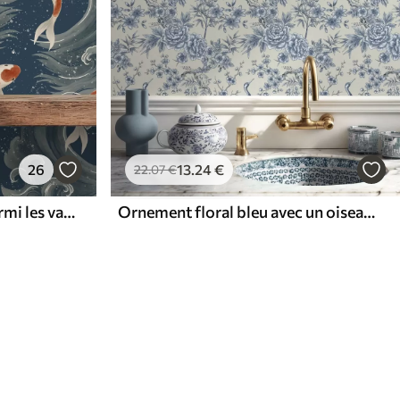
26
13
.24
€
22
.07
€
Des carpes koï nageant parmi les vagues spectaculaires de l'océan
Ornement floral bleu avec un oiseau et des branches