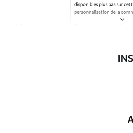
disponibles plus bas sur cet
personnalisation de la com
Auteur
Studio de design Uwalls
Numéro d'article
a01117
Finition
Semi-mate
IN
Production
Imprimé sur commande et liv
Options
Vernis protecteur et/ou coll
supplémentaires
Nettoyage
Nettoyage doux avec une épo
protecteur être nettoyés à l
A
Méthode d'application
Application transparente