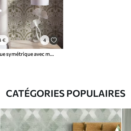
4
€
4
Motif baroque symétrique avec motifs floraux
CATÉGORIES POPULAIRES