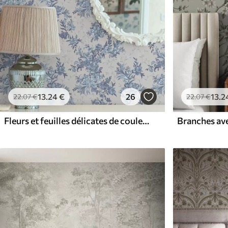
13
.24
€
26
13
.2
22
.07
€
22
.07
€
Fleurs et feuilles délicates de couleur bleue sur fond clair