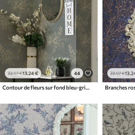
13
.24
€
44
13
.2
22
.07
€
22
.07
€
Contour de fleurs sur fond bleu-gris, élégant motif botanique