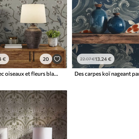
4
€
20
13
.24
€
22
.07
€
Branches avec oiseaux et fleurs blanches sur un fond délicat