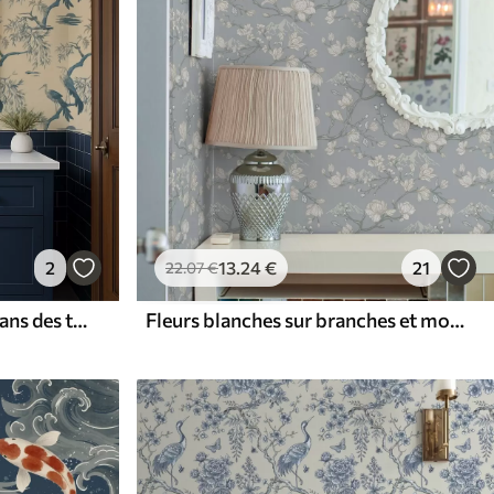
2
13
.24
€
21
22
.07
€
Oiseaux sur une branche dans des tons bleus
Fleurs blanches sur branches et montagnes sur fond bleu