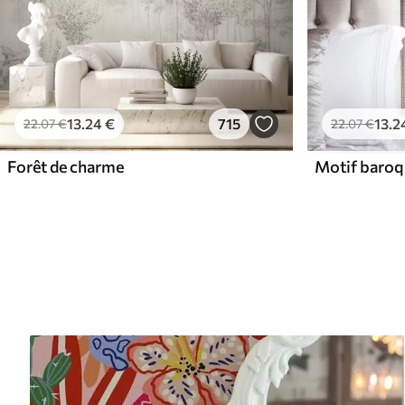
13
.24
€
715
13
.2
22
.07
€
22
.07
€
Forêt de charme