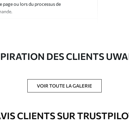
te page ou lors du processus de
mande.
SPIRATION DES CLIENTS UWA
ré en rouleaux jusqu’à 50 cm de large.
e pour papier peint disponibles.
VOIR TOUTE LA GALERIE
nge. Les papiers peints avec Vernis
’eau.
VIS CLIENTS SUR TRUSTPIL