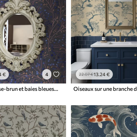
4
€
4
13
.24
€
22
.07
€
Branches rose-brun et baies bleues sur fond graphite