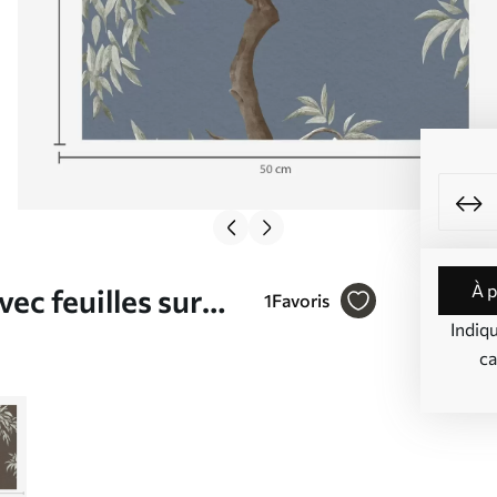
à 
ec feuilles sur
1
Favoris
Indiq
ca