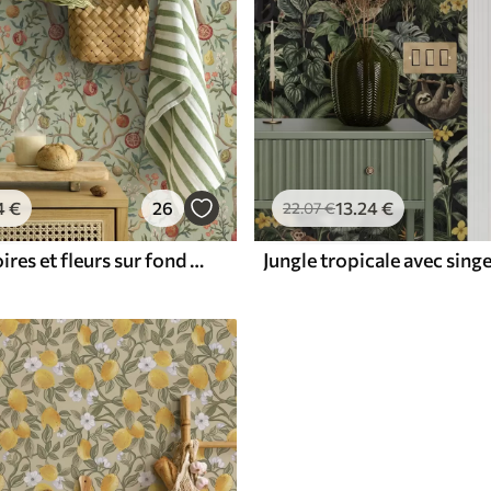
4
€
26
13
.24
€
22
.07
€
Grenades, poires et fleurs sur fond vert pâle