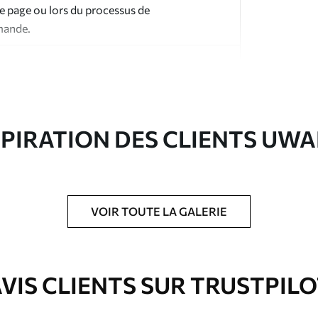
te page ou lors du processus de
mande.
SPIRATION DES CLIENTS UWA
ré en rouleaux jusqu’à 50 cm de large.
e pour papier peint disponibles.
VOIR TOUTE LA GALERIE
nge. Les papiers peints avec Vernis
’eau.
VIS CLIENTS SUR TRUSTPIL