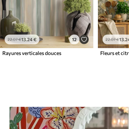
13
.24
€
12
13
.2
22
.07
€
22
.07
€
Rayures verticales douces
Fleurs et cit