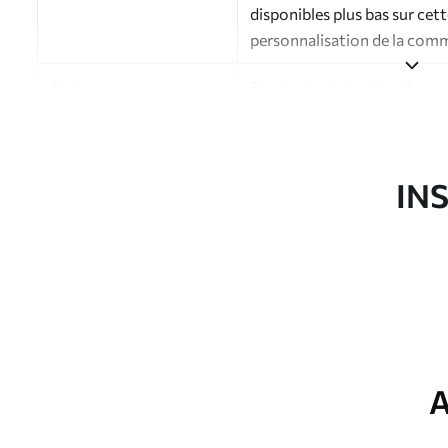
disponibles plus bas sur cet
personnalisation de la com
Auteur
Studio de design Uwalls
Numéro d'article
a01164v1
Finition
Semi-mate
IN
Production
Imprimé sur commande et liv
Options
Vernis protecteur et/ou coll
supplémentaires
Nettoyage
Nettoyage doux avec une épo
protecteur être nettoyés à l
A
Méthode d'application
Application transparente