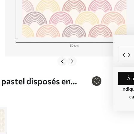
à 
 pastel disposés en
Indiq
ca