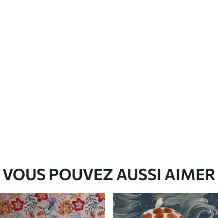
Vinyle Premium
65
.00
39
.00
€
/m²
VOUS POUVEZ AUSSI AIMER