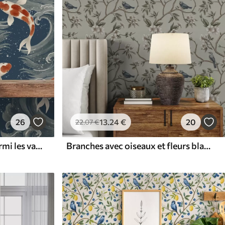
26
13
.24
€
20
22
.07
€
Des carpes koï nageant parmi les vagues spectaculaires de l'océan
Branches avec oiseaux et fleurs blanches sur un fond délicat