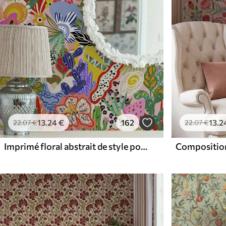
13
.24
€
162
13
.2
22
.07
€
22
.07
€
Imprimé floral abstrait de style pop art