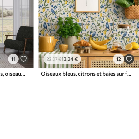
11
13
.24
€
12
22
.07
€
Jungle tropicale avec singes, oiseaux et feuillage dense
Oiseaux bleus, citrons et baies sur fond blanc