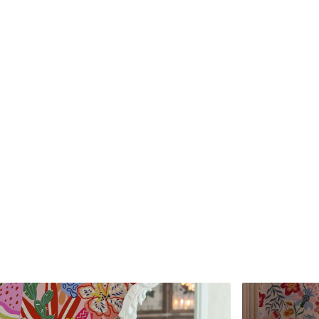
Matériaux disponibles
Standard
Premium
45
.00
56
.67
27
.00
€
/m²
34
.00
€
/m²