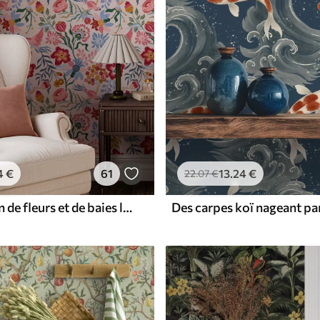
4
€
61
13
.24
€
22
.07
€
Composition de fleurs et de baies lumineuses avec des perroquets