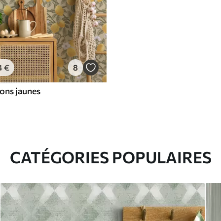
4
€
8
rons jaunes
CATÉGORIES POPULAIRES