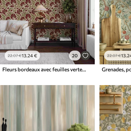
13
.24
€
20
13
.2
22
.07
€
22
.07
€
Fleurs bordeaux avec feuilles vertes sur fond clair