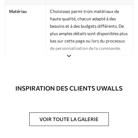
Matériau
Choisissez parmi trois matériaux de
haute qualité, chacun adapté à des
besoins et à des budgets différents. De
plus amples détails sont disponibles plus
bas sur cette page ou lors du processus
de personnalisation de la commande.
Auteur
Studio de design Uwalls
Numéro d'article
a01164v2
INSPIRATION DES CLIENTS UWALLS
Finition
Semi-mate
Production
Imprimé sur commande et livré en
rouleaux jusqu’à 50 cm de large.
VOIR TOUTE LA GALERIE
Options
Vernis protecteur et/ou colle pour
supplémentaires
papier peint disponibles.