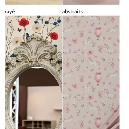
rayé
abstraits