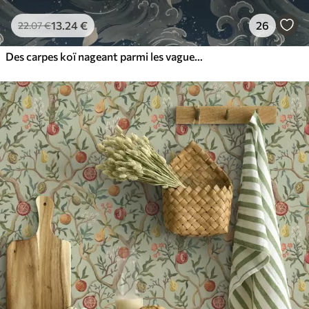
13
.24
€
26
22
.07
€
Des carpes koï nageant parmi les vagues spectaculaires de l'océan