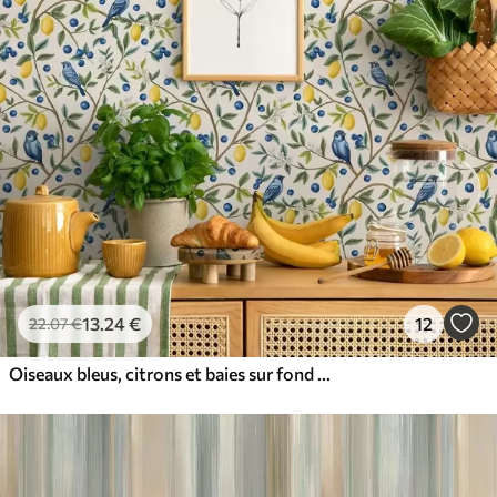
13
.24
€
12
22
.07
€
Oiseaux bleus, citrons et baies sur fond blanc