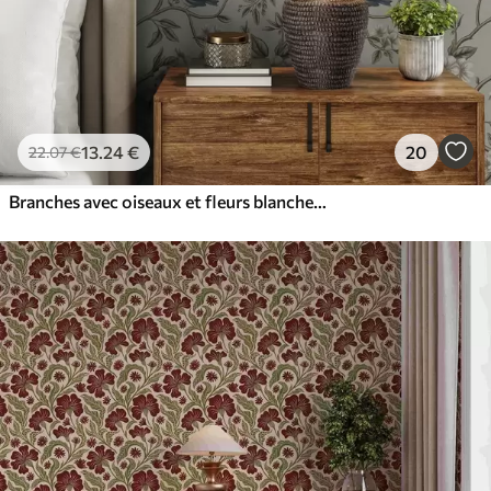
13
.24
€
20
22
.07
€
Branches avec oiseaux et fleurs blanches sur un fond délicat