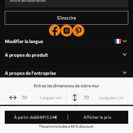
S'inscrire
Modifier la langue
A propos du produit
A propos de l'entreprise
Entrez les dimensions de votre mur
Largeur cm
Longueur cm
Modifier les autorisations relatives aux cookies
Paramètres de notification push
© 2011-2026 Uwalls . Tous droits réservés. Exploité par
à partir de
22
.07
13
.24
€
Afficher le prix
KLW Sp. z o.o. Numéro de TVA : PL9223057591.
The price includes a 40 % discount.