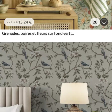
13
.24
€
28
22
.07
€
Grenades, poires et fleurs sur fond vert pâle