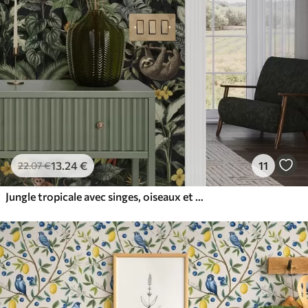
13
.24
€
11
22
.07
€
Jungle tropicale avec singes, oiseaux et feuillage dense