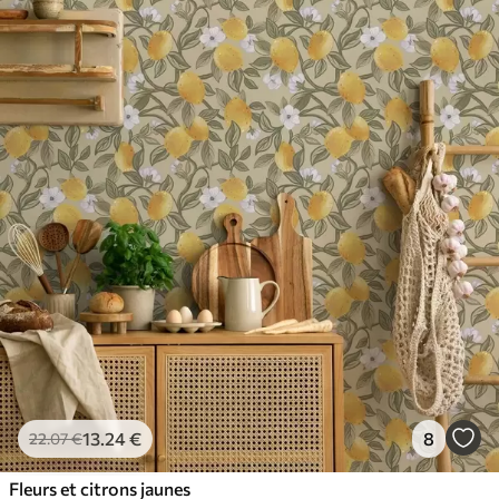
13
.24
€
8
22
.07
€
Fleurs et citrons jaunes