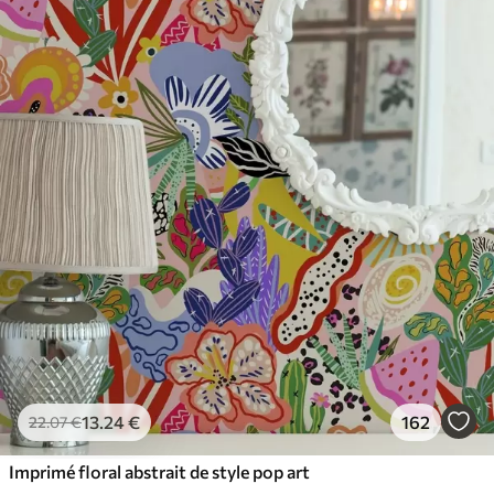
65
.00
39
.00
€
/m²
13
.24
€
162
22
.07
€
Imprimé floral abstrait de style pop art