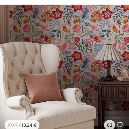
13
.24
€
62
22
.07
€