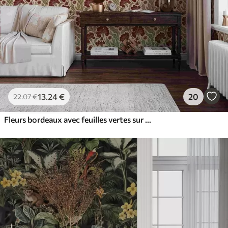
13
.24
€
20
22
.07
€
Fleurs bordeaux avec feuilles vertes sur fond clair