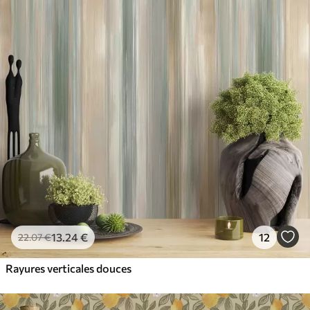
13
.24
€
12
22
.07
€
Rayures verticales douces