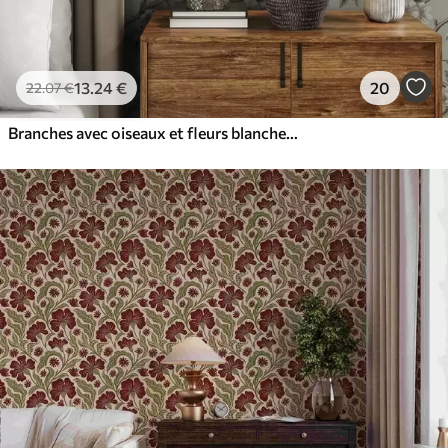
13
.24
€
20
22
.07
€
Branches avec oiseaux et fleurs blanches sur un fond délicat