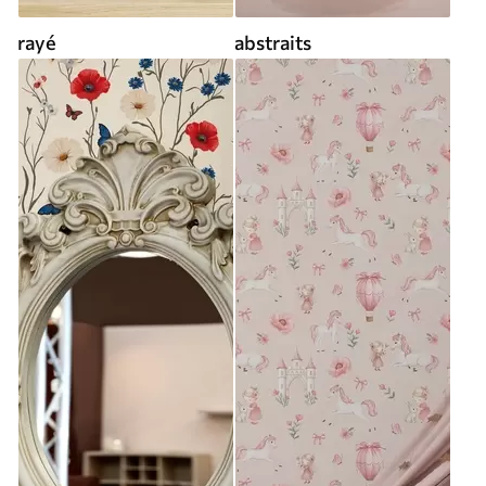
rayé
abstraits