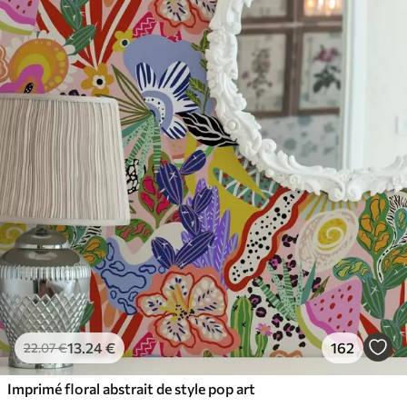
65
.00
39
.00
€
/m²
13
.24
€
162
22
.07
€
Imprimé floral abstrait de style pop art