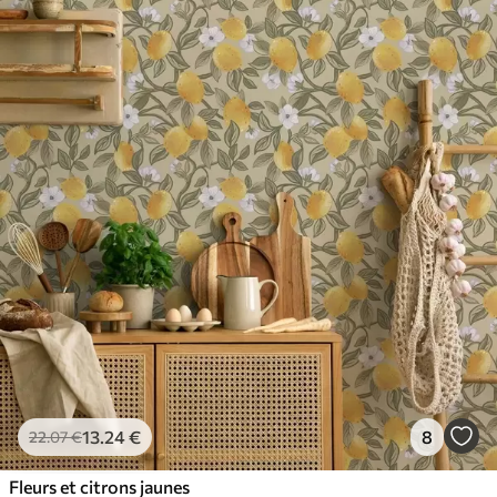
13
.24
€
8
22
.07
€
Fleurs et citrons jaunes