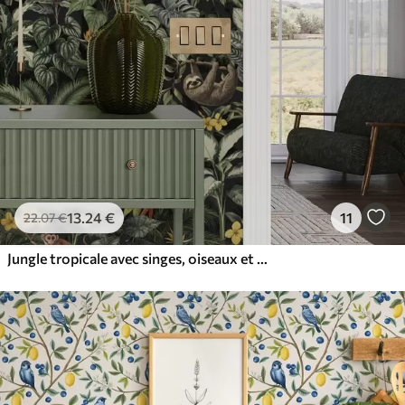
13
.24
€
11
22
.07
€
Jungle tropicale avec singes, oiseaux et feuillage dense