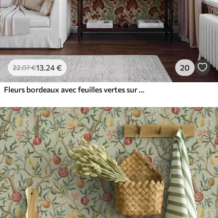
13
.24
€
20
22
.07
€
Fleurs bordeaux avec feuilles vertes sur fond clair