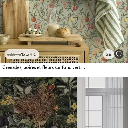
13
.24
€
26
22
.07
€
Grenades, poires et fleurs sur fond vert pâle