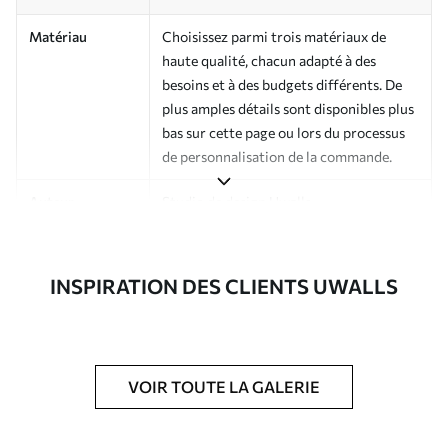
Matériau
Choisissez parmi trois matériaux de
haute qualité, chacun adapté à des
besoins et à des budgets différents. De
plus amples détails sont disponibles plus
bas sur cette page ou lors du processus
de personnalisation de la commande.
Auteur
Studio de design Uwalls
Numéro d'article
a01167v2
INSPIRATION DES CLIENTS UWALLS
Finition
Semi-mate
Production
Imprimé sur commande et livré en
rouleaux jusqu’à 50 cm de large.
VOIR TOUTE LA GALERIE
Options
Vernis protecteur et/ou colle pour
supplémentaires
papier peint disponibles.