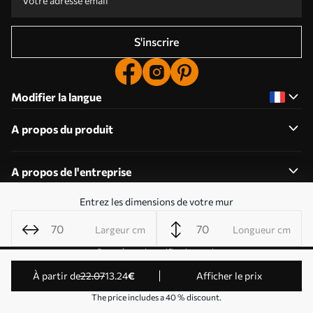
S'inscrire
Modifier la langue
A propos du produit
A propos de l'entreprise
Entrez les dimensions de votre mur
Largeur cm
Longueur cm
Modifier les autorisations relatives aux cookies
Paramètres de notification push
© 2011-2026 Uwalls . Tous droits réservés. Exploité par
à partir de
22
.07
13
.24
€
Afficher le prix
KLW Sp. z o.o. Numéro de TVA : PL9223057591.
The price includes a 40 % discount.