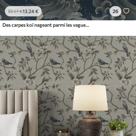
13
.24
€
26
22
.07
€
Des carpes koï nageant parmi les vagues spectaculaires de l'océan