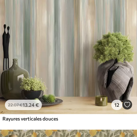
13
.24
€
12
22
.07
€
Rayures verticales douces