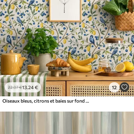
13
.24
€
12
22
.07
€
Oiseaux bleus, citrons et baies sur fond blanc