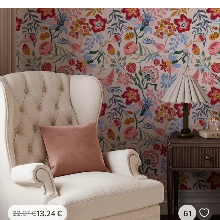
13
.24
€
61
22
.07
€