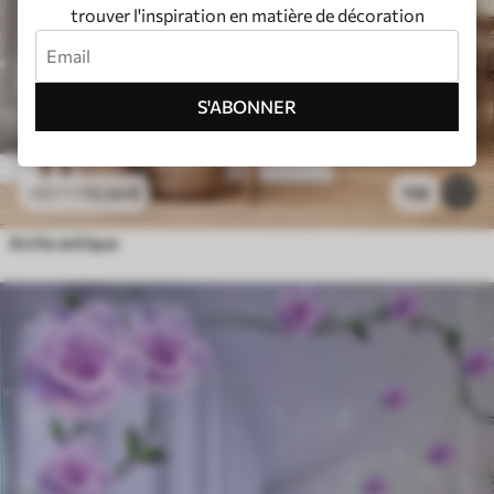
trouver l'inspiration en matière de décoration
S'ABONNER
13
.24
€
158
22
.07
€
Arche antique