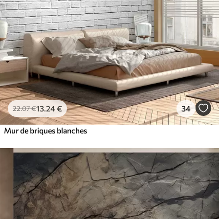
13
.24
€
34
22
.07
€
Mur de briques blanches