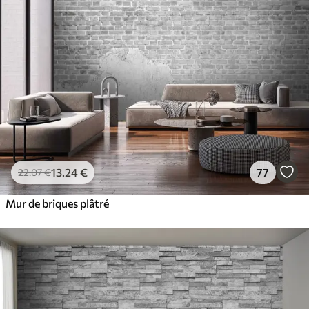
13
.24
€
77
22
.07
€
Mur de briques plâtré