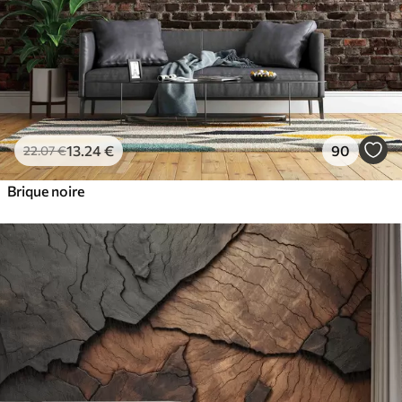
13
.24
€
90
22
.07
€
Brique noire