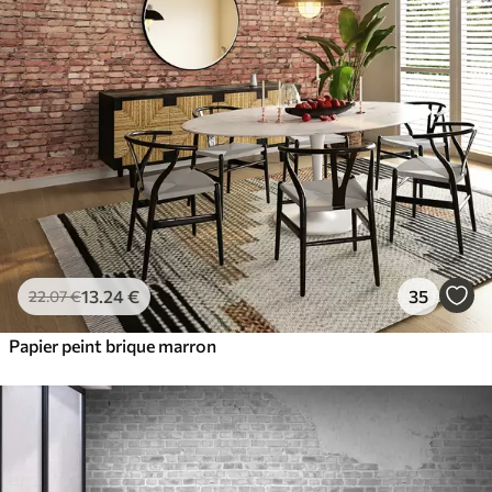
13
.24
€
35
22
.07
€
Papier peint brique marron