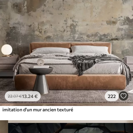
13
.24
€
222
22
.07
€
imitation d'un mur ancien texturé