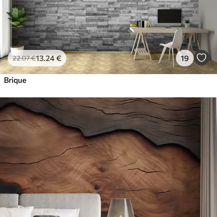
13
.24
€
19
22
.07
€
Brique