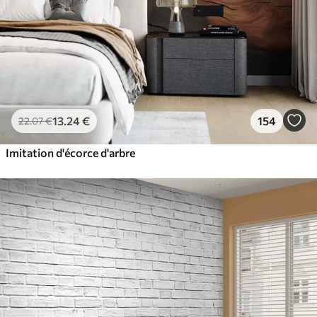
13
.24
€
154
22
.07
€
Imitation d'écorce d'arbre