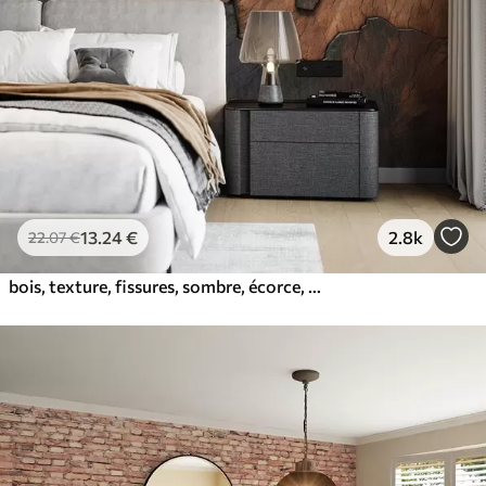
13
.24
€
2.8k
22
.07
€
bois, texture, fissures, sombre, écorce, surface