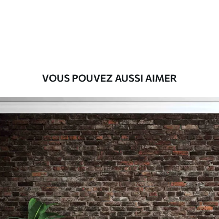
Premium
56
.67
34
.00
€
/m²
Vinyle Premium
65
.00
39
.00
€
/m²
VOUS POUVEZ AUSSI AIMER
Peel and Stick
81
.67
49
.00
€
/m²