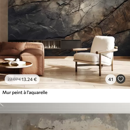
13
.24
€
41
22
.07
€
Mur peint à l'aquarelle