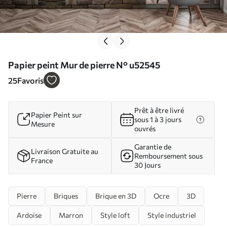
Papier peint Mur de pierre N° u52545
25
Favoris
Prêt à être livré
Papier Peint sur
sous 1 à 3 jours
Mesure
ouvrés
Garantie de
Livraison Gratuite au
Remboursement sous
France
30 Jours
Pierre
Briques
Brique en 3D
Ocre
3D
Ardoise
Marron
Style loft
Style industriel