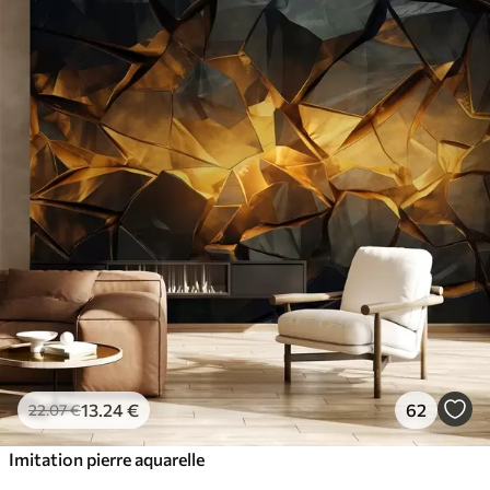
13
.24
€
62
22
.07
€
Imitation pierre aquarelle