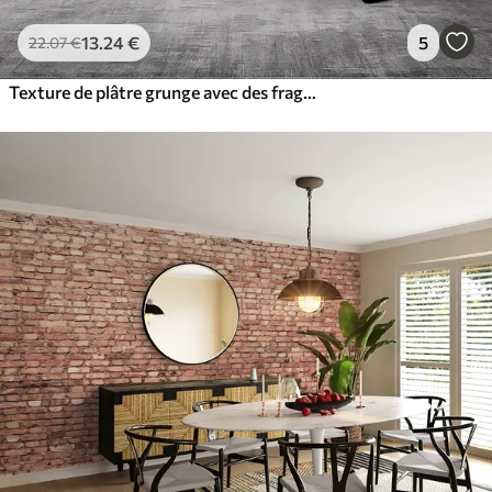
13
.24
€
5
22
.07
€
Texture de plâtre grunge avec des fragments de briques apparentes