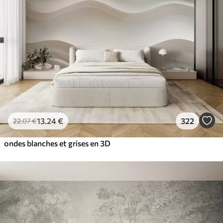
13
.24
€
322
22
.07
€
ondes blanches et grises en 3D