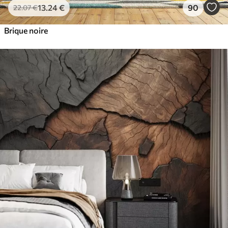
13
.24
€
90
22
.07
€
Brique noire