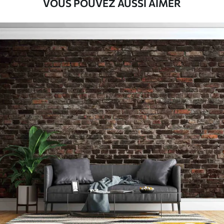
VOUS POUVEZ AUSSI AIMER
Peel and Stick
81
.67
49
.00
€
/m²