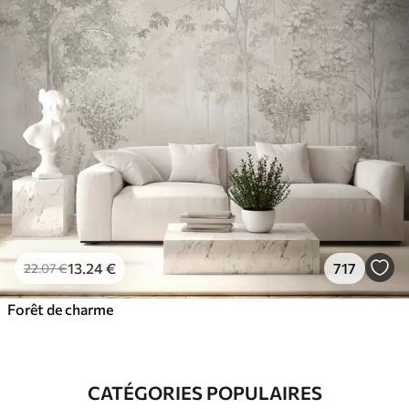
13
.24
€
717
22
.07
€
Forêt de charme
CATÉGORIES POPULAIRES