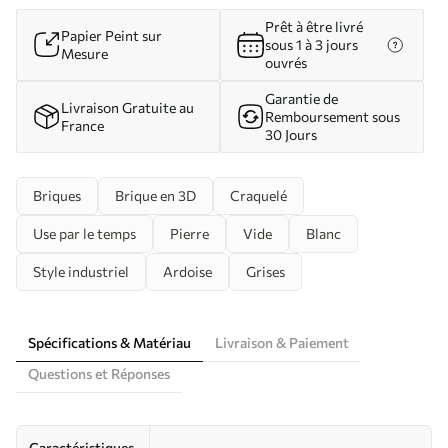
Prêt à être livré
Papier Peint sur
sous 1 à 3 jours
Mesure
ouvrés
Garantie de
Livraison Gratuite au
Remboursement sous
France
30 Jours
Briques
Brique en 3D
Craquelé
Use par le temps
Pierre
Vide
Blanc
Style industriel
Ardoise
Grises
Spécifications & Matériau
Livraison & Paiement
Questions et Réponses
Caractéristiques