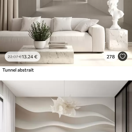
13
.24
€
278
22
.07
€
Tunnel abstrait