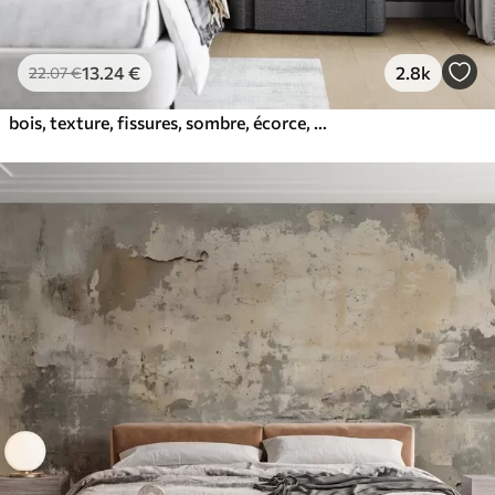
13
.24
€
2.8k
22
.07
€
bois, texture, fissures, sombre, écorce, surface