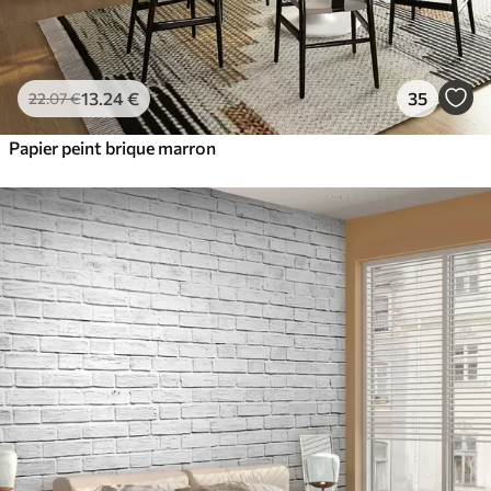
13
.24
€
35
22
.07
€
Papier peint brique marron