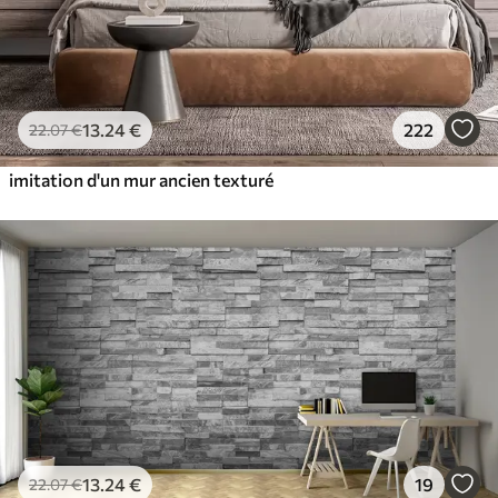
13
.24
€
222
22
.07
€
imitation d'un mur ancien texturé
13
.24
€
19
22
.07
€