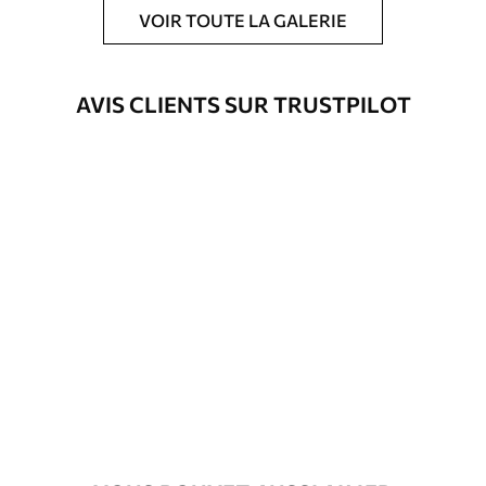
papiers peints avec Vernis protecteur
VOIR TOUTE LA GALERIE
être nettoyés à l’eau.
Méthode
Application transparente
AVIS CLIENTS SUR TRUSTPILOT
d'application
Matériaux disponibles
Standard
45
.00
27
.00
€
/m²
Premium
56
.67
34
.00
€
/m²
Vinyle Premium
65
.00
39
.00
€
/m²