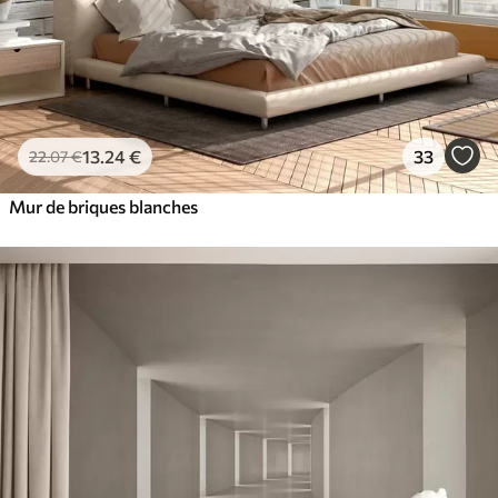
13
.24
€
33
22
.07
€
Mur de briques blanches