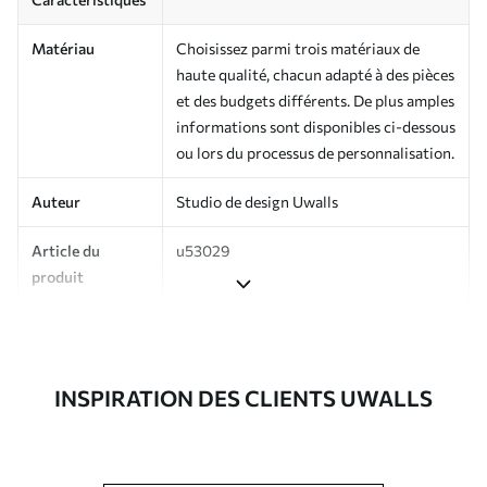
Matériau
Choisissez parmi trois matériaux de
haute qualité, chacun adapté à des pièces
et des budgets différents. De plus amples
informations sont disponibles ci-dessous
ou lors du processus de personnalisation.
Auteur
Studio de design Uwalls
Article du
u53029
produit
Production
Imprimé sur commande et livré en
rouleaux jusqu’à 50 cm de large.
INSPIRATION DES CLIENTS UWALLS
Options
Vernis protecteur et/ou colle pour
supplémentaires
papier peint disponibles.
Entretien
Nettoyage doux avec une éponge. Les