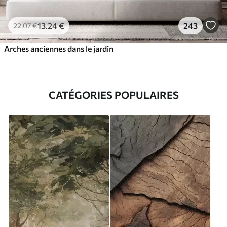
13
.24
€
243
22
.07
€
Arches anciennes dans le jardin
CATÉGORIES POPULAIRES