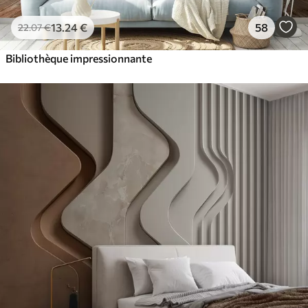
13
.24
€
58
22
.07
€
Bibliothèque impressionnante