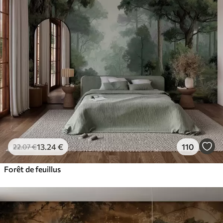
13
.24
€
110
22
.07
€
Forêt de feuillus