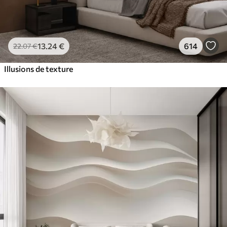
13
.24
€
614
22
.07
€
Illusions de texture