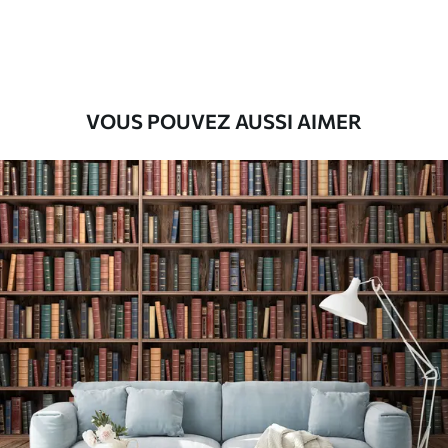
56
.67
34
.00
€
/m²
Vinyle Premium
65
.00
39
.00
€
/m²
VOUS POUVEZ AUSSI AIMER
Peel and Stick
81
.67
49
.00
€
/m²