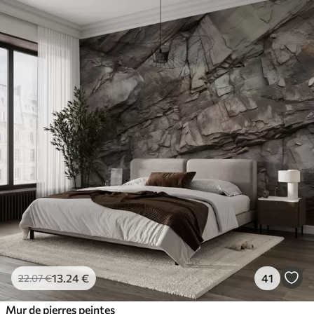
13
.24
€
41
22
.07
€
Mur de pierres peintes