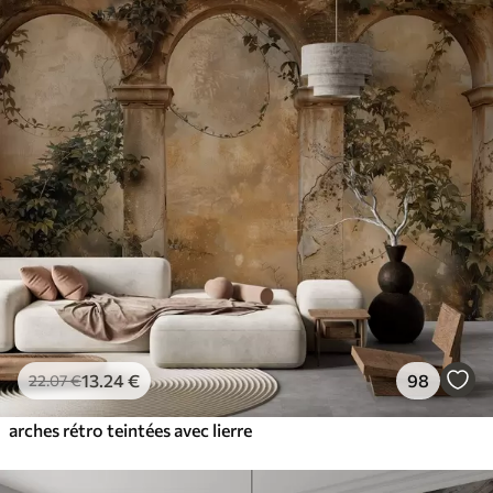
13
.24
€
98
22
.07
€
arches rétro teintées avec lierre