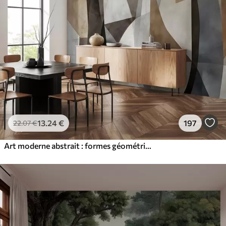
13
.24
€
197
22
.07
€
Art moderne abstrait : formes géométriques texturées dans les tons de brun, gris et beige