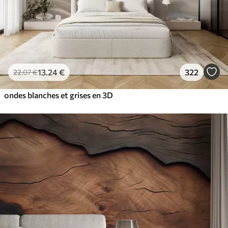
13
.24
€
322
22
.07
€
ondes blanches et grises en 3D