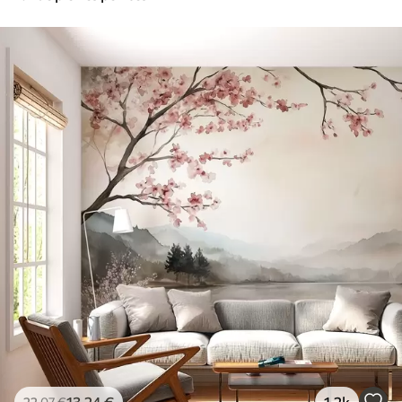
13
.24
€
1.2k
22
.07
€