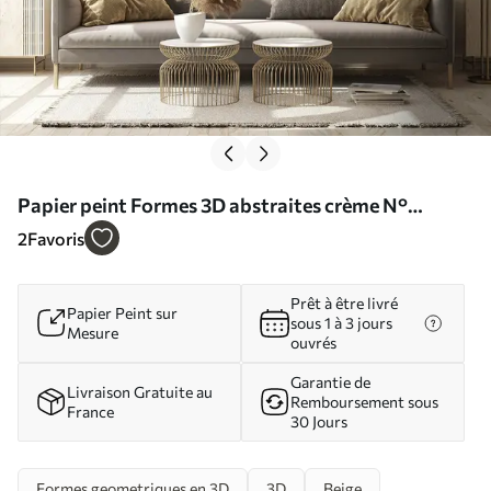
Papier peint Formes 3D abstraites crème N°
u94719
2
Favoris
Prêt à être livré
Papier Peint sur
sous 1 à 3 jours
Mesure
ouvrés
Garantie de
Livraison Gratuite au
Remboursement sous
France
30 Jours
Formes geometriques en 3D
3D
Beige