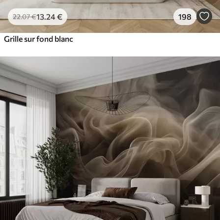
13
.24
€
198
22
.07
€
Grille sur fond blanc