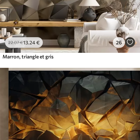
13
.24
€
26
22
.07
€
Marron, triangle et gris