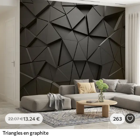
13
.24
€
263
22
.07
€
Triangles en graphite