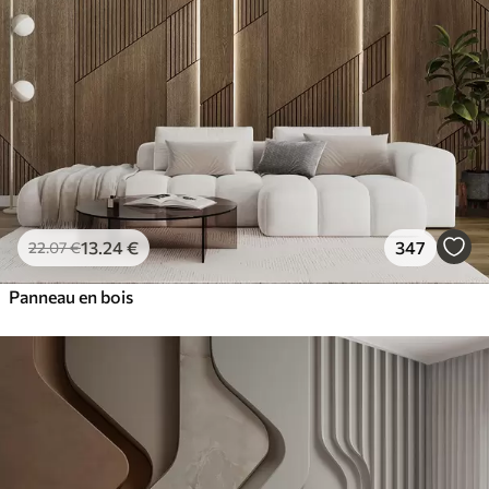
13
.24
€
347
22
.07
€
Panneau en bois