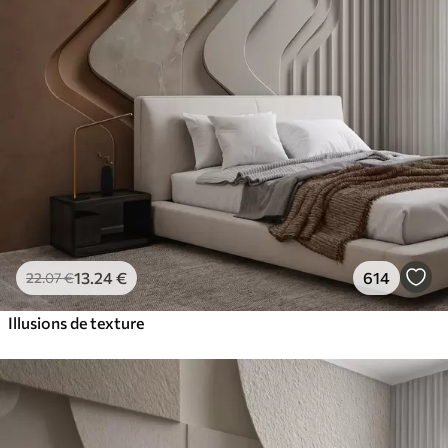
13
.24
€
614
22
.07
€
Illusions de texture