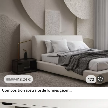
13
.24
€
172
22
.07
€
Composition abstraite de formes géométriques beiges