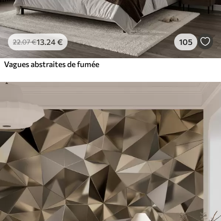
13
.24
€
105
22
.07
€
Vagues abstraites de fumée