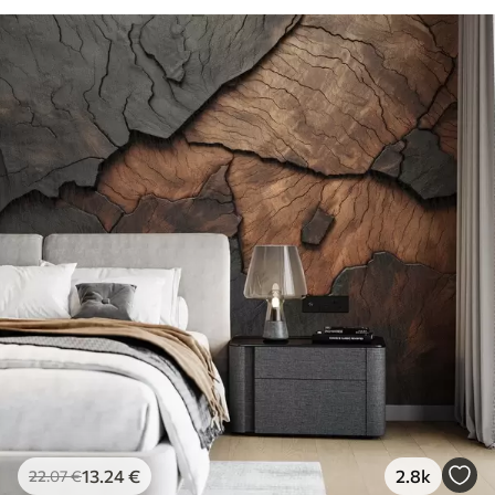
13
.24
€
2.8k
22
.07
€