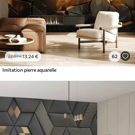
13
.24
€
62
22
.07
€
Imitation pierre aquarelle