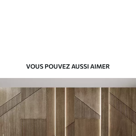
45
.00
27
.00
€
/m²
Premium
56
.67
34
.00
€
/m²
Vinyle Premium
65
.00
39
.00
€
/m²
VOUS POUVEZ AUSSI AIMER
Peel and Stick
81
.67
49
.00
€
/m²