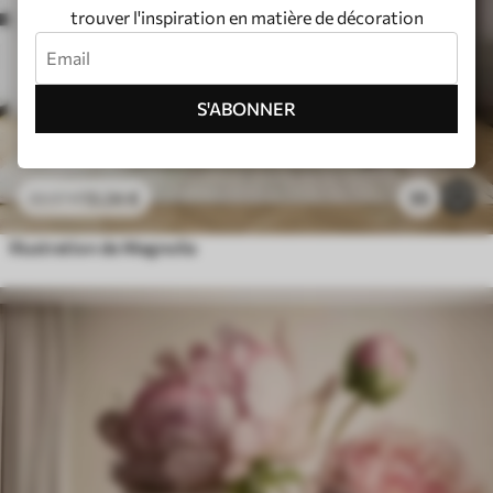
trouver l'inspiration en matière de décoration
S'ABONNER
13
.24
€
55
22
.07
€
Illustration de Magnolia