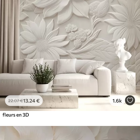
13
.24
€
1.6k
22
.07
€
fleurs en 3D