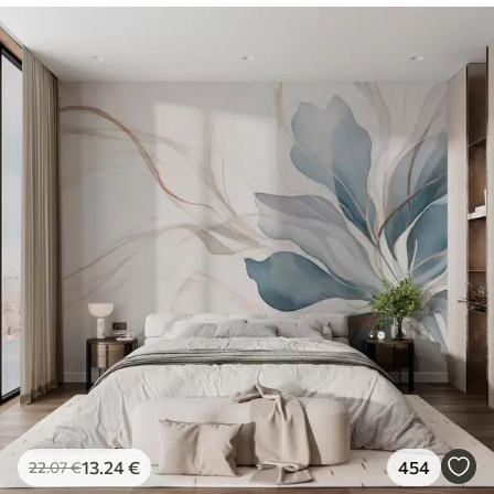
13
.24
€
454
22
.07
€