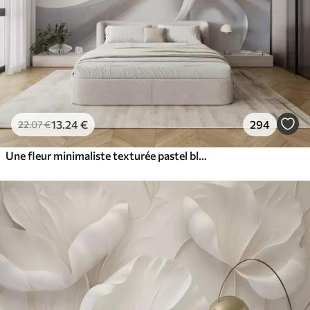
13
.24
€
294
22
.07
€
Une fleur minimaliste texturée pastel blanche avec des pétales doux, légers et aériens, sur un fond blanc