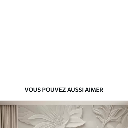
Matériaux disponibles
Standard
45
.00
27
.00
€
/m²
Premium
56
.67
34
.00
€
/m²
Vinyle Premium
65
.00
39
.00
€
/m²
VOUS POUVEZ AUSSI AIMER
Peel and Stick
81
.67
49
.00
€
/m²