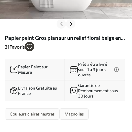
Papier peint Gros plan sur un relief floral beige en
relief N° w05269
31
Favoris
Prêt à être livré
Papier Peint sur
sous 1 à 3 jours
Mesure
ouvrés
Garantie de
Livraison Gratuite au
Remboursement sous
France
30 Jours
Couleurs claires neutres
Magnolias