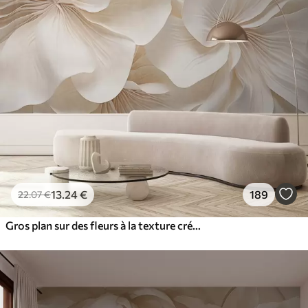
13
.24
€
189
22
.07
€
Gros plan sur des fleurs à la texture crémeuse et aux pétales délicats et fluides, créant une composition florale douce, élégante et texturée