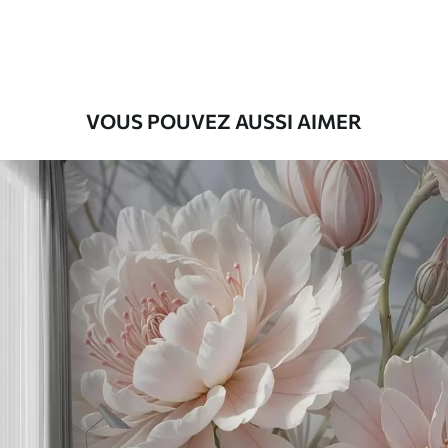
56
.67
34
.00
€
/m²
Vinyle Premium
65
.00
39
.00
€
/m²
VOUS POUVEZ AUSSI AIMER
Peel and Stick
81
.67
49
.00
€
/m²