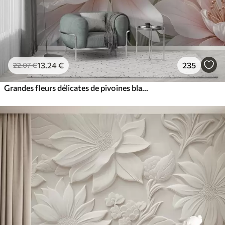
13
.24
€
235
22
.07
€
Grandes fleurs délicates de pivoines blanches et roses aux pétales doux et duveteux sur un fond gris flou