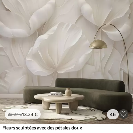
13
.24
€
46
22
.07
€
Fleurs sculptées avec des pétales doux