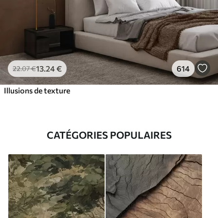
13
.24
€
614
22
.07
€
Illusions de texture
CATÉGORIES POPULAIRES