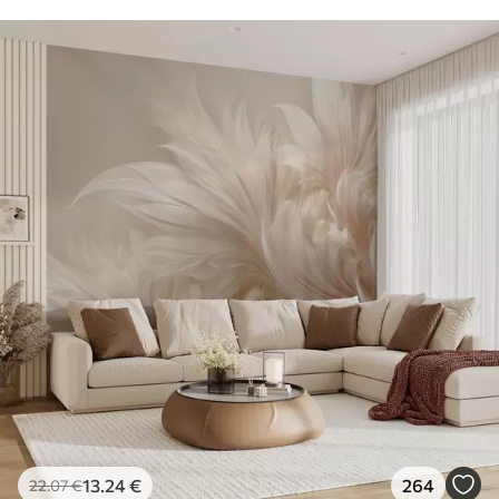
13
.24
€
264
22
.07
€