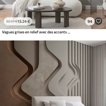
13
.24
€
94
22
.07
€
Vagues grises en relief avec des accents jaunes