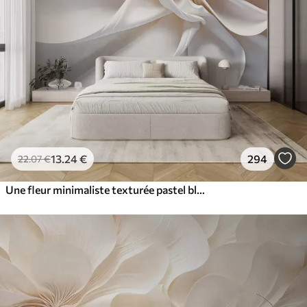
13
.24
€
294
22
.07
€
Une fleur minimaliste texturée pastel blanche avec des pétales doux, légers et aériens, sur un fond blanc