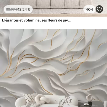
13
.24
€
404
22
.07
€
Élégantes et volumineuses fleurs de pivoine imitant le blanc, avec des pétales doux et des centres jaune pastel, sur un fond clair