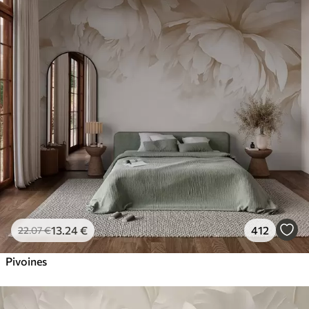
13
.24
€
412
22
.07
€
Pivoines