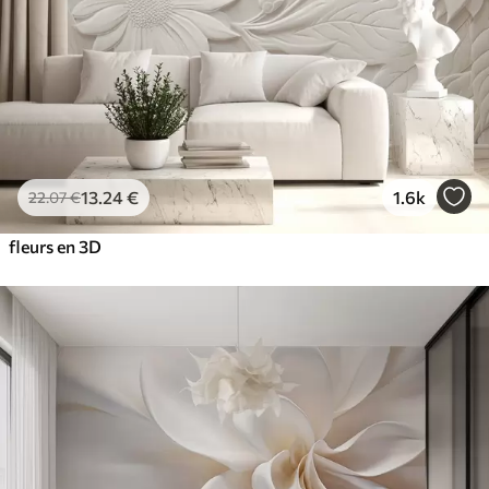
13
.24
€
1.6k
22
.07
€
fleurs en 3D