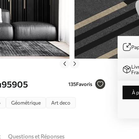
Pap
Liv
Fra
 u95905
135
Favoris
à 
o
Géométrique
Art deco
t
Questions et Réponses