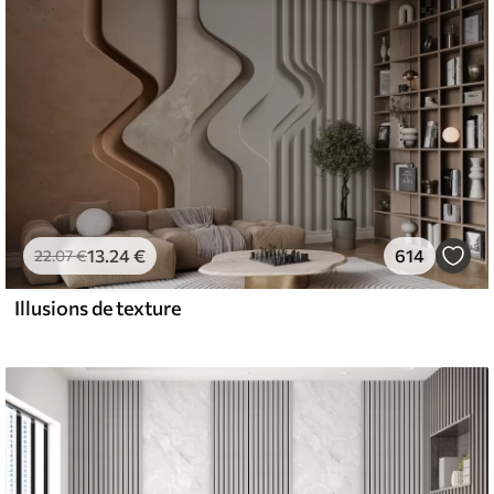
13
.24
€
614
22
.07
€
Illusions de texture