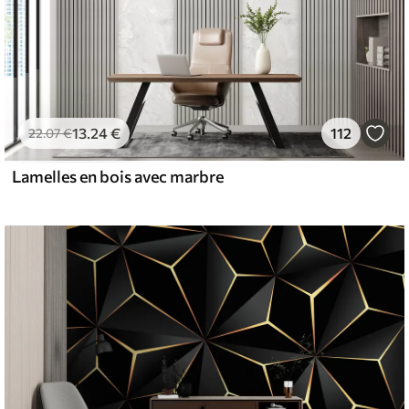
13
.24
€
112
22
.07
€
Lamelles en bois avec marbre