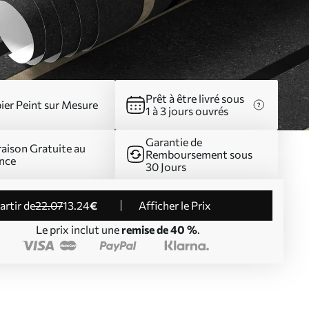
Prêt à être livré sous
ier Peint sur Mesure
1 à 3 jours ouvrés
Garantie de
raison Gratuite au
Remboursement sous
nce
30 Jours
partir de
22
.07
13
.24
€
Afficher le Prix
Le prix inclut une
remise de 40 %
.