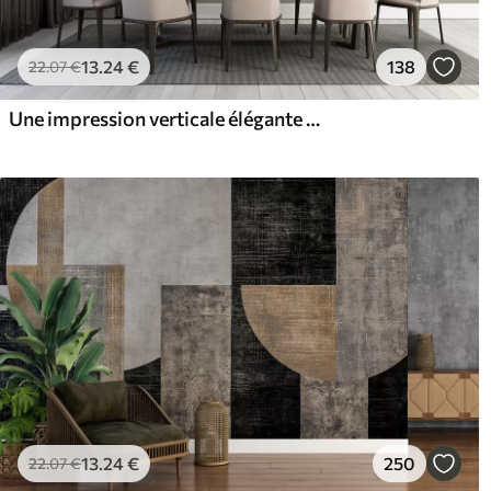
13
.24
€
138
22
.07
€
Une impression verticale élégante de guirlandes en pointillés sur un fond texturé beige, créant une impression de profondeur et de mouvement
13
.24
€
250
22
.07
€