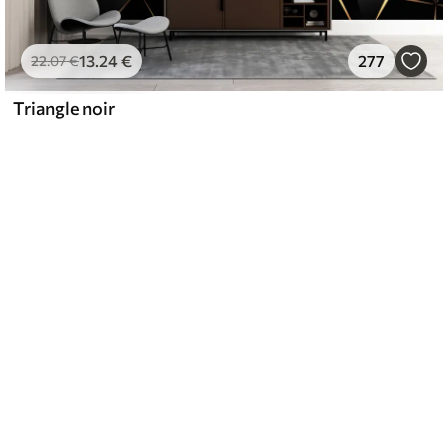
13
.24
€
277
22
.07
€
Triangle noir