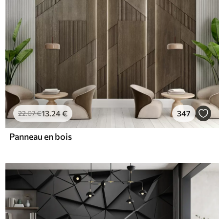
13
.24
€
347
22
.07
€
Panneau en bois