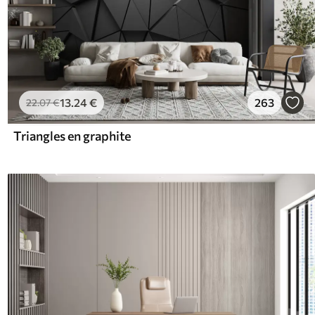
13
.24
€
263
22
.07
€
Triangles en graphite