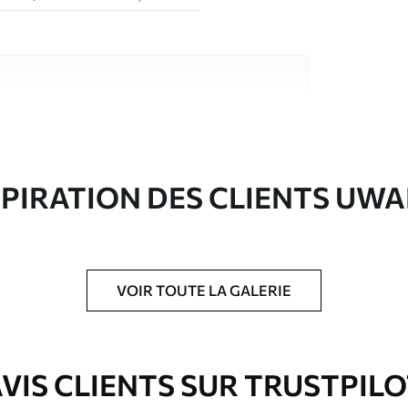
riaux de haute qualité, chacun adapté à des
rents. De plus amples informations sont
rs du processus de personnalisation.
SPIRATION DES CLIENTS UWA
VOIR TOUTE LA GALERIE
ré en rouleaux jusqu’à 50 cm de large.
e pour papier peint disponibles.
VIS CLIENTS SUR TRUSTPIL
nge. Les papiers peints avec Vernis