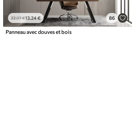
13
.24
€
86
22
.07
€
Panneau avec douves et bois