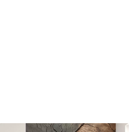
protecteur être nettoyés à l
Méthode d'application
Application transparente
Matériaux disponibles
Standard
Pr
45
.00
56
.
27
.00
€
/m²
Vinyle Premium
Pee
65
.00
81
.
39
.00
€
/m²