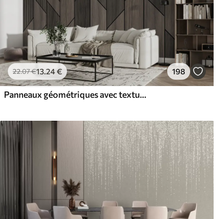
13
.24
€
198
22
.07
€
Panneaux géométriques avec texture bois