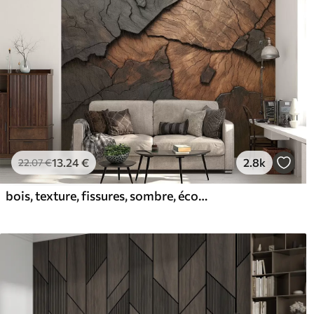
13
.24
€
2.8k
22
.07
€
bois, texture, fissures, sombre, écorce, surface