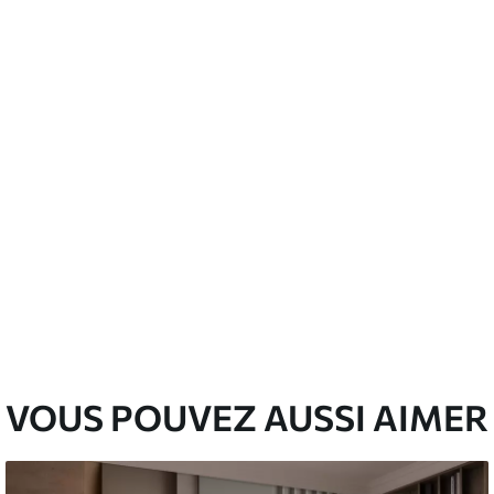
’eau.
emium
67
34
.00
€
/m²
l and Stick
67
49
.00
€
/m²
VOUS POUVEZ AUSSI AIMER