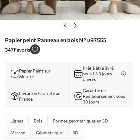
Papier peint Panneau en bois N° u97555
347
Favoris
Prêt à être livré
Papier Peint sur
sous 1 à 3 jours
Mesure
ouvrés
Garantie de
Livraison Gratuite au
Remboursement sous
France
30 Jours
Lignes
Bois
Formes geometriques en 3D
Marron
Géométrique
3D