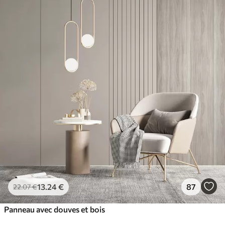
13
.24
€
87
22
.07
€
Panneau avec douves et bois