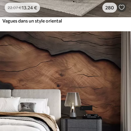
13
.24
€
280
22
.07
€
Vagues dans un style oriental