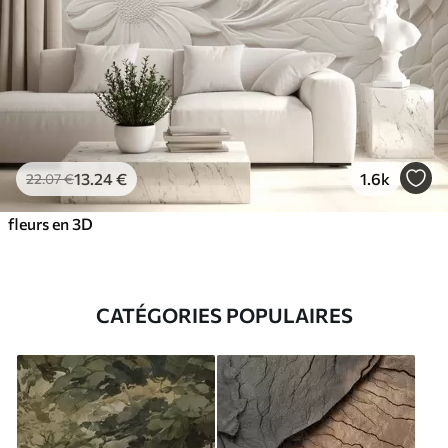
13
.24
€
1.6k
22
.07
€
fleurs en 3D
CATÉGORIES POPULAIRES