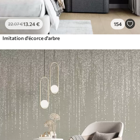
13
.24
€
154
22
.07
€
Imitation d'écorce d'arbre