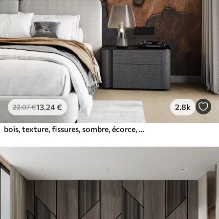
13
.24
€
2.8k
22
.07
€
bois, texture, fissures, sombre, écorce, surface