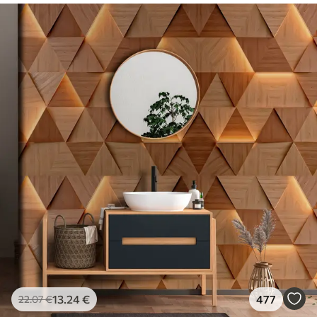
13
.24
€
477
22
.07
€