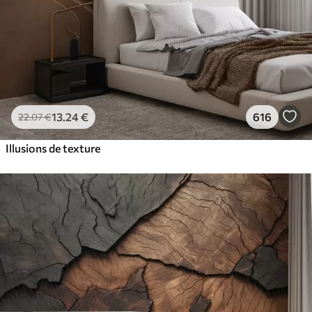
13
.24
€
616
22
.07
€
Illusions de texture