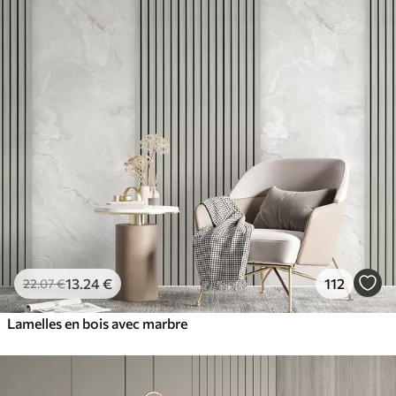
13
.24
€
112
22
.07
€
Lamelles en bois avec marbre