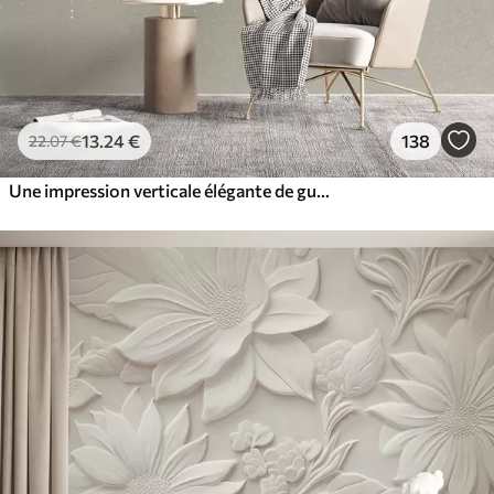
13
.24
€
138
22
.07
€
Une impression verticale élégante de guirlandes en pointillés sur un fond texturé beige, créant une impression de profondeur et de mouvement