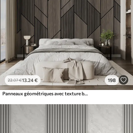
13
.24
€
198
22
.07
€
Panneaux géométriques avec texture bois