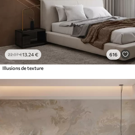
13
.24
€
616
22
.07
€
Illusions de texture