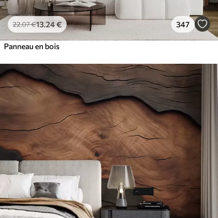
13
.24
€
347
22
.07
€
Panneau en bois