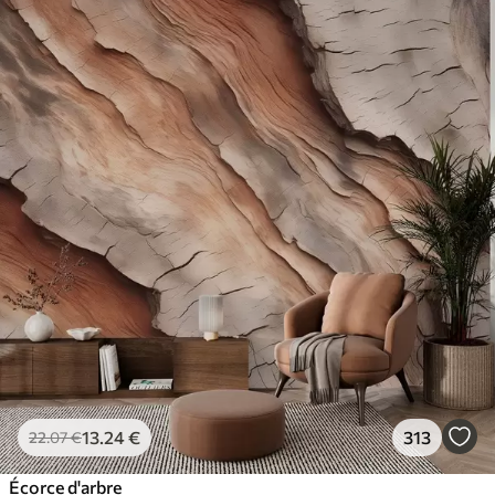
13
.24
€
313
22
.07
€
Écorce d'arbre