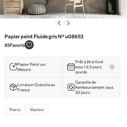
Papier peint Fluide gris N° u08653
85
Favoris
Prêt à être livré
Papier Peint sur
sous 1 à 3 jours
Mesure
ouvrés
Garantie de
Livraison Gratuite au
Remboursement sous
France
30 Jours
Pierre
Marbre