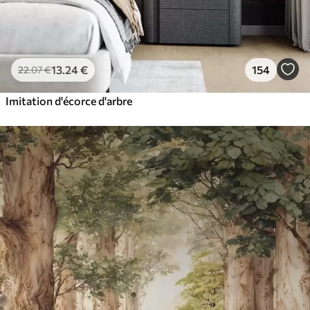
13
.24
€
154
22
.07
€
Imitation d'écorce d'arbre