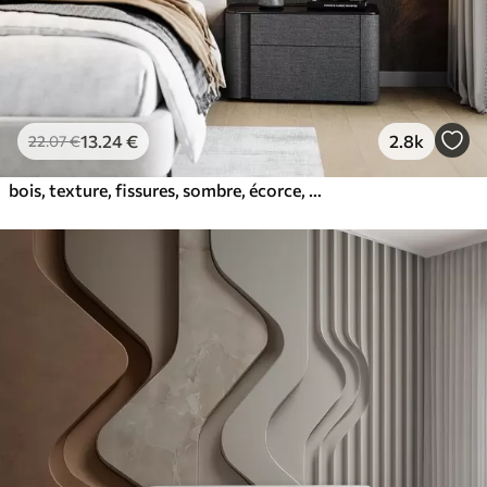
13
.24
€
2.8k
22
.07
€
bois, texture, fissures, sombre, écorce, surface