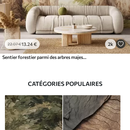
13
.24
€
2k
22
.07
€
Sentier forestier parmi des arbres majestueux, style aquarelle
CATÉGORIES POPULAIRES