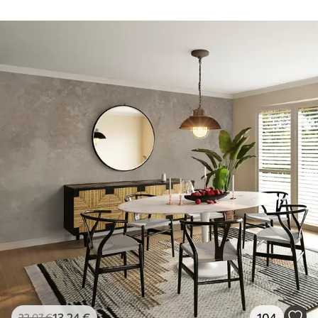
13
.24
€
104
22
.07
€