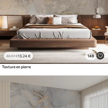
13
.24
€
148
22
.07
€
Texture en pierre