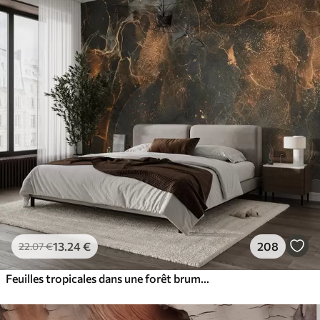
13
.24
€
208
22
.07
€
Feuilles tropicales dans une forêt brumeuse