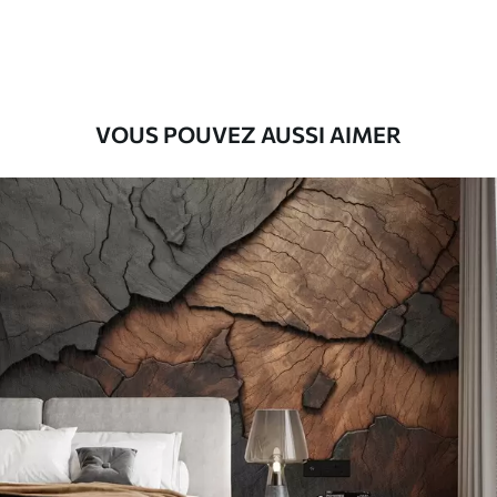
56
.67
34
.00
€
/m²
Vinyle Premium
65
.00
39
.00
€
/m²
VOUS POUVEZ AUSSI AIMER
Peel and Stick
81
.67
49
.00
€
/m²