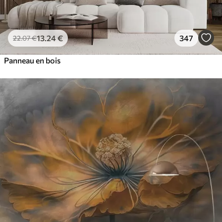
13
.24
€
347
22
.07
€
Panneau en bois