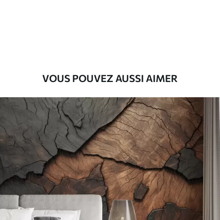
Premium
56
.67
34
.00
€
/m²
Vinyle Premium
65
.00
39
.00
€
/m²
VOUS POUVEZ AUSSI AIMER
Peel and Stick
81
.67
49
.00
€
/m²