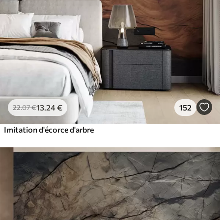
13
.24
€
152
22
.07
€
Imitation d'écorce d'arbre