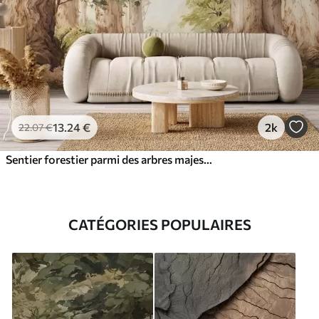
13
.24
€
2k
22
.07
€
Sentier forestier parmi des arbres majestueux, style aquarelle
CATÉGORIES POPULAIRES