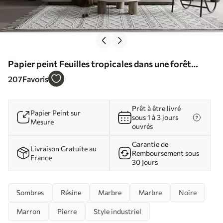
Papier peint Feuilles tropicales dans une forêt
brumeuse N° u71177
207
Favoris
Prêt à être livré
Papier Peint sur
sous 1 à 3 jours
Mesure
ouvrés
Garantie de
Livraison Gratuite au
Remboursement sous
France
30 Jours
Sombres
Résine
Marbre
Marbre
Noire
Marron
Pierre
Style industriel