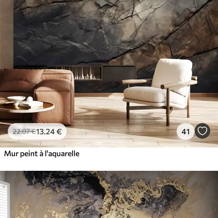
13
.24
€
41
22
.07
€
Mur peint à l'aquarelle