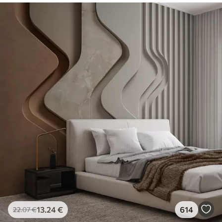
13
.24
€
614
22
.07
€