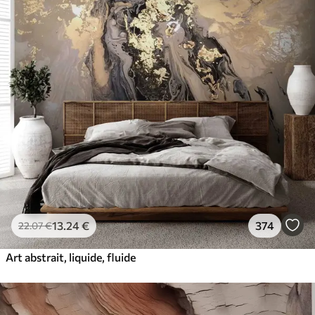
13
.24
€
374
22
.07
€
Art abstrait, liquide, fluide