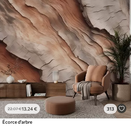
13
.24
€
313
22
.07
€
Écorce d'arbre