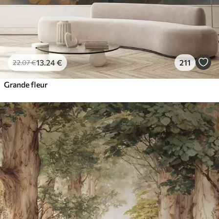
13
.24
€
211
22
.07
€
Grande fleur