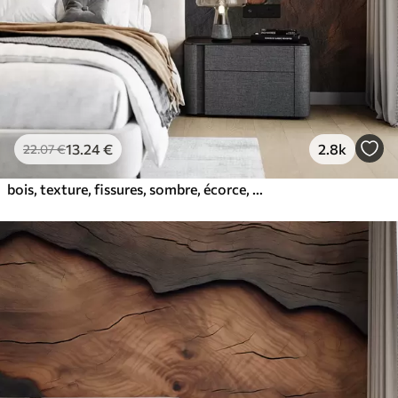
13
.24
€
2.8k
22
.07
€
bois, texture, fissures, sombre, écorce, surface