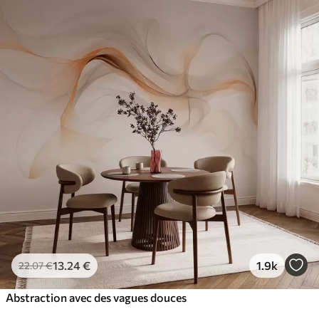
13
.24
€
1.9k
22
.07
€
Abstraction avec des vagues douces