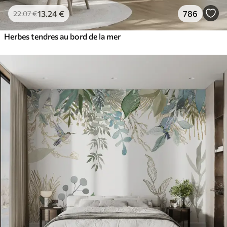
13
.24
€
786
22
.07
€
Herbes tendres au bord de la mer