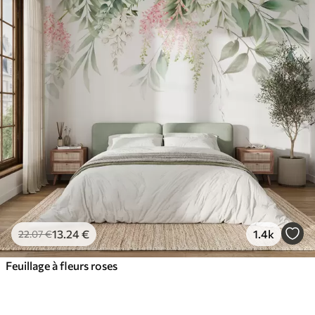
13
.24
€
1.4k
22
.07
€
Feuillage à fleurs roses