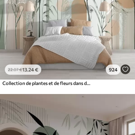
13
.24
€
924
22
.07
€
Collection de plantes et de fleurs dans des tons neutres sur un fond d'arche abstrait dans des teintes vertes et orangées