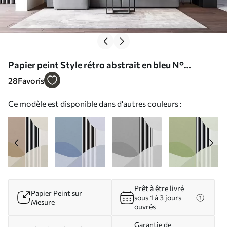
Papier peint Style rétro abstrait en bleu N°
u74075v1
28
Favoris
Ce modèle est disponible dans d'autres couleurs :
Prêt à être livré
Papier Peint sur
sous 1 à 3 jours
Mesure
ouvrés
Garantie de