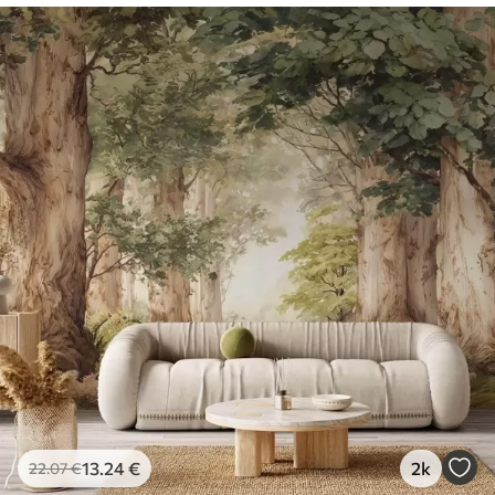
13
.24
€
2k
22
.07
€