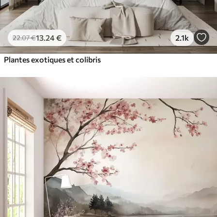
13
.24
€
2.1k
22
.07
€
Plantes exotiques et colibris