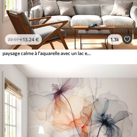
13
.24
€
1.3k
22
.07
€
paysage calme à l'aquarelle avec un lac et un arbre en fleurs