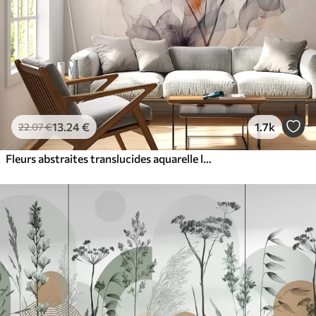
13
.24
€
1.7k
22
.07
€
Fleurs abstraites translucides aquarelle liquide