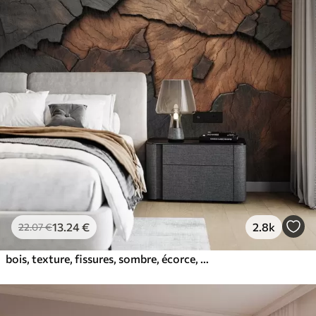
13
.24
€
2.8k
22
.07
€
bois, texture, fissures, sombre, écorce, surface