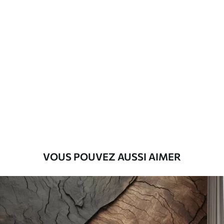
Matériaux disponibles
Standard
45
.00
27
.00
€
/m²
Premium
56
.67
34
.00
€
/m²
Vinyle Premium
65
.00
39
.00
€
/m²
VOUS POUVEZ AUSSI AIMER
Peel and Stick
81
.67
49
.00
€
/m²