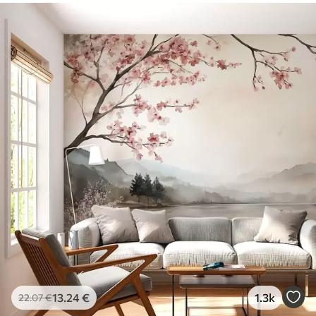
13
.24
€
1.3k
22
.07
€