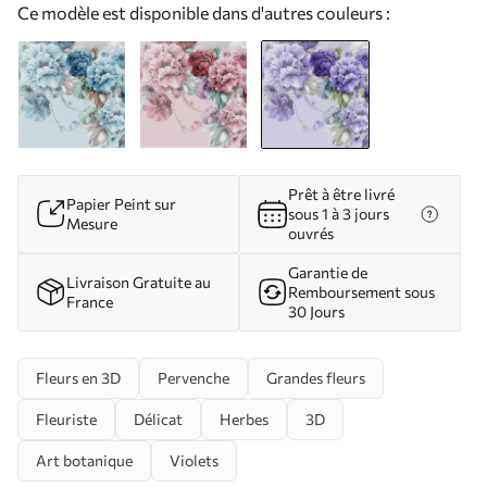
Ce modèle est disponible dans d'autres couleurs :
Prêt à être livré
Papier Peint sur
sous 1 à 3 jours
Mesure
ouvrés
Garantie de
Livraison Gratuite au
Remboursement sous
France
30 Jours
Fleurs en 3D
Pervenche
Grandes fleurs
Fleuriste
Délicat
Herbes
3D
Art botanique
Violets