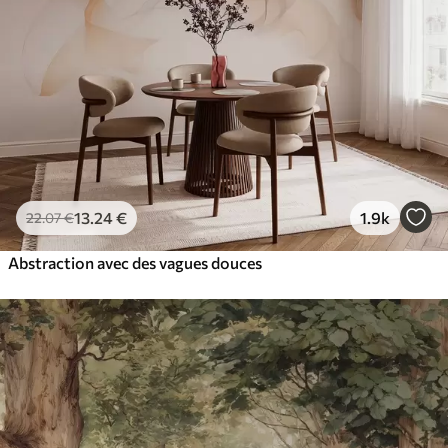
13
.24
€
1.9k
22
.07
€
Abstraction avec des vagues douces