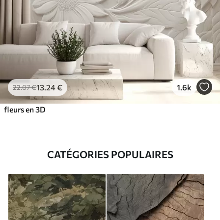
13
.24
€
1.6k
22
.07
€
fleurs en 3D
CATÉGORIES POPULAIRES