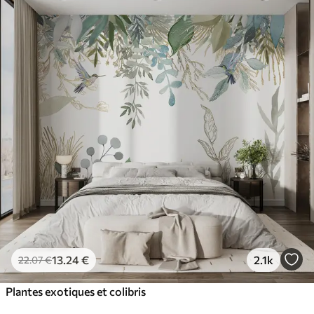
13
.24
€
2.1k
22
.07
€
Plantes exotiques et colibris