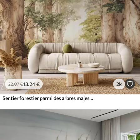
13
.24
€
2k
22
.07
€
Sentier forestier parmi des arbres majestueux, style aquarelle