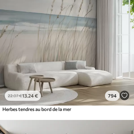
13
.24
€
794
22
.07
€
Herbes tendres au bord de la mer