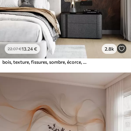
13
.24
€
2.8k
22
.07
€
bois, texture, fissures, sombre, écorce, surface