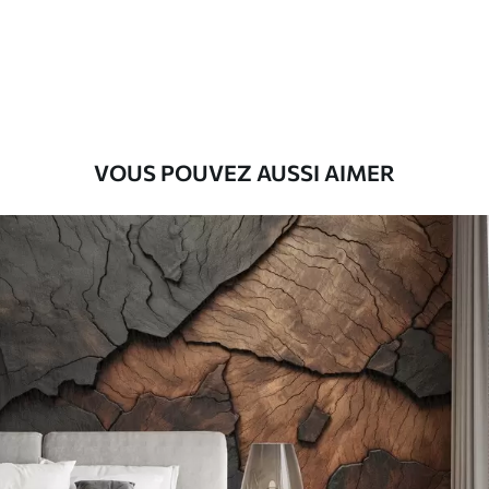
Premium
56
.67
34
.00
€
/m²
Vinyle Premium
65
.00
39
.00
€
/m²
VOUS POUVEZ AUSSI AIMER
Peel and Stick
81
.67
49
.00
€
/m²