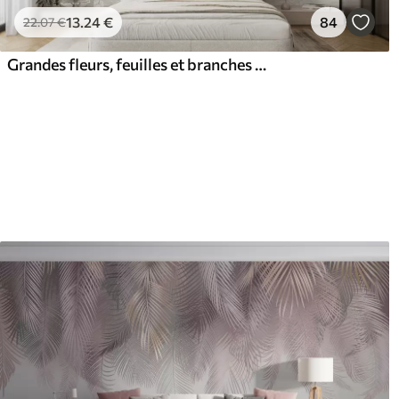
13
.24
€
84
22
.07
€
Grandes fleurs, feuilles et branches bleues et blanches contre un mur texturé