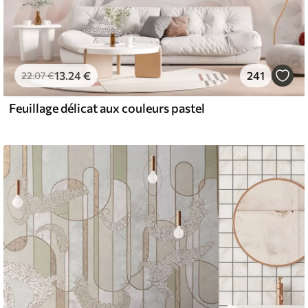
13
.24
€
241
22
.07
€
Feuillage délicat aux couleurs pastel