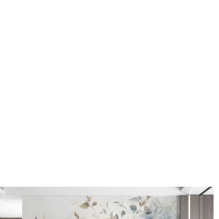
Méthode d'application
Application transparente
Matériaux disponibles
Standard
Pr
45
.00
56
.
27
.00
€
/m²
Vinyle Premium
Pee
65
.00
81
.
39
.00
€
/m²