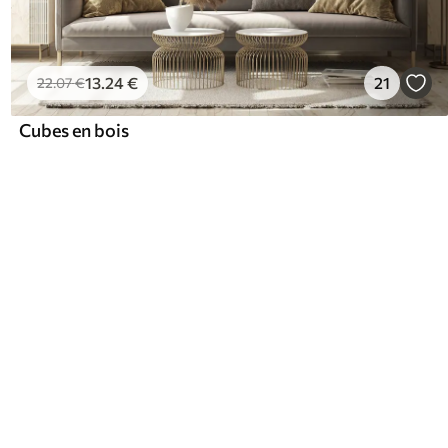
13
.24
€
21
22
.07
€
Cubes en bois