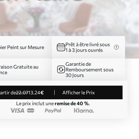
Prêt à être livré sous
ier Peint sur Mesure
1 à 3 jours ouvrés
Garantie de
raison Gratuite au
Remboursement sous
nce
30 Jours
partir de
22
.07
13
.24
€
Afficher le Prix
Le prix inclut une
remise de 40 %
.