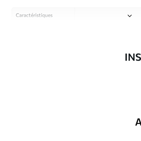
Caractéristiques
Matériau
Choisissez parmi trois maté
pièces et des budgets diffé
disponibles ci-dessous ou lo
IN
Auteur
Studio de design Uwalls
Article du produit
u93998
Production
Imprimé sur commande et liv
Options
Vernis protecteur et/ou coll
supplémentaires
A
Entretien
Nettoyage doux avec une épo
protecteur être nettoyés à l