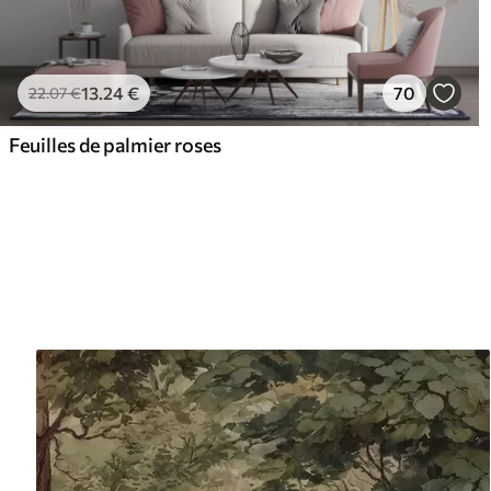
13
.24
€
70
22
.07
€
Feuilles de palmier roses