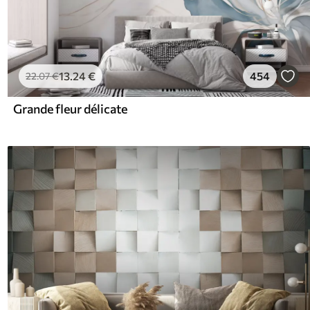
13
.24
€
454
22
.07
€
Grande fleur délicate