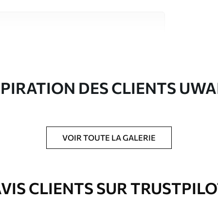
riaux de haute qualité, chacun adapté à des
rents. De plus amples informations sont
rs du processus de personnalisation.
SPIRATION DES CLIENTS UWA
VOIR TOUTE LA GALERIE
ré en rouleaux jusqu’à 50 cm de large.
e pour papier peint disponibles.
VIS CLIENTS SUR TRUSTPIL
nge. Les papiers peints avec Vernis
’eau.