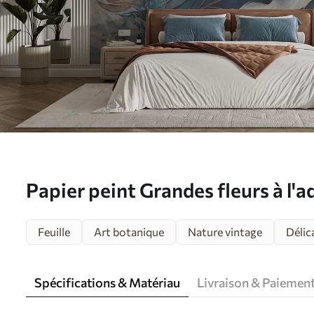
Papier peint Grandes fleurs à l'a
mur de béton N° u93998
Feuille
Art botanique
Nature vintage
Délic
Spécifications & Matériau
Livraison & Paiemen