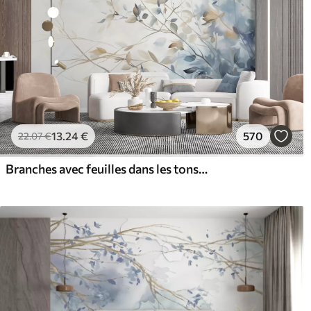
13
.24
€
570
22
.07
€
Branches avec feuilles dans les tons bleus et bruns, fond clair, doux et délicat, style aquarelle