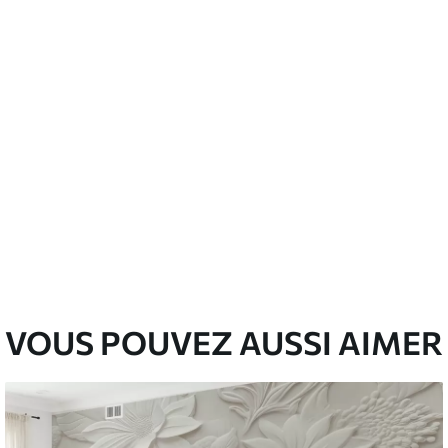
emium
67
34
.00
€
/m²
l and Stick
67
49
.00
€
/m²
VOUS POUVEZ AUSSI AIMER