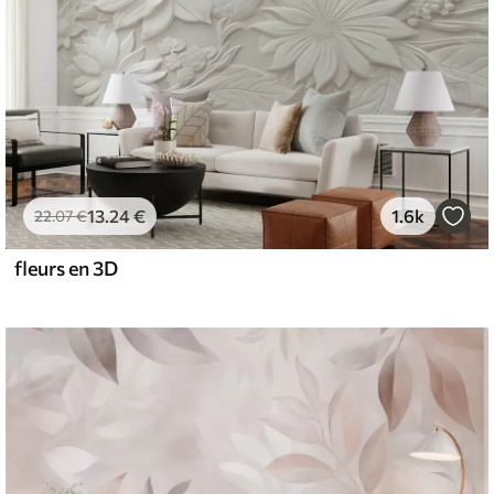
13
.24
€
1.6k
22
.07
€
fleurs en 3D