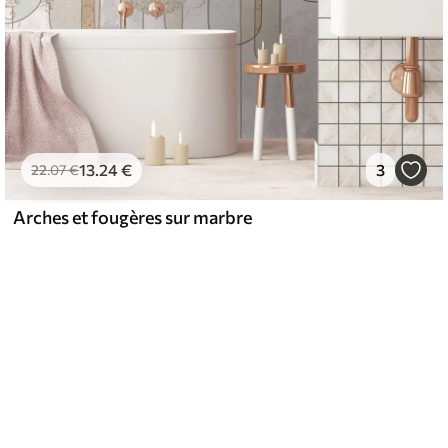
13
.24
€
3
22
.07
€
Arches et fougères sur marbre