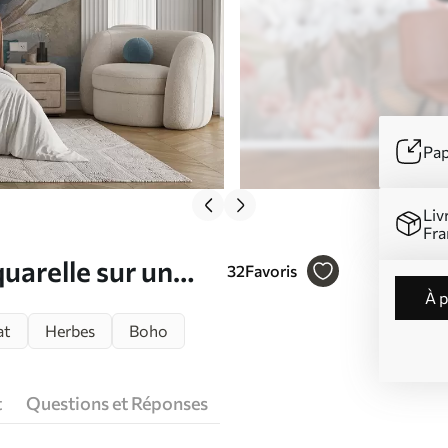
Pap
Liv
Fra
quarelle sur un
32
Favoris
à 
at
Herbes
Boho
t
Questions et Réponses