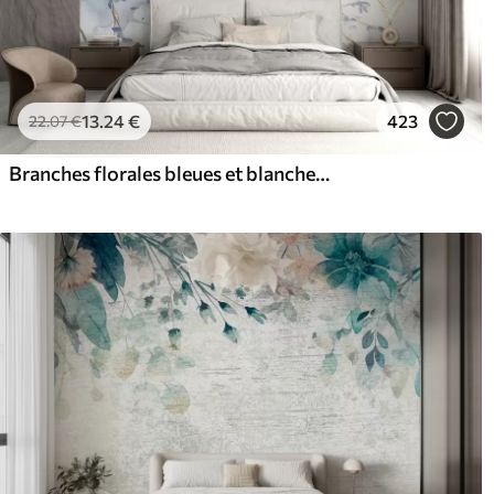
13
.24
€
423
22
.07
€
Branches florales bleues et blanches délicates avec fond aquarelle doux et flou