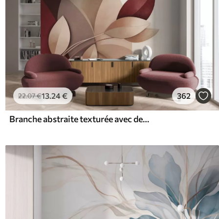
13
.24
€
362
22
.07
€
Branche abstraite texturée avec des feuilles dans les tons marron, beige et rouge, sur un fond de formes abstraites.