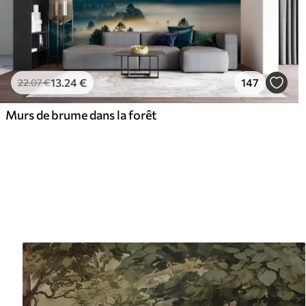
13
.24
€
147
22
.07
€
Murs de brume dans la forêt