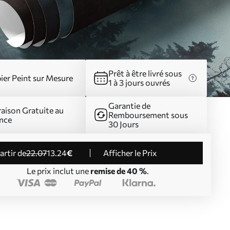
Prêt à être livré sous
ier Peint sur Mesure
1 à 3 jours ouvrés
Garantie de
raison Gratuite au
Remboursement sous
nce
30 Jours
partir de
22
.07
13
.24
€
Afficher le Prix
Le prix inclut une
remise de 40 %
.