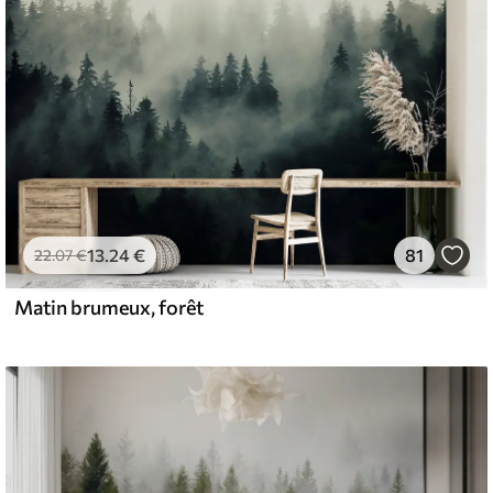
13
.24
€
81
22
.07
€
Matin brumeux, forêt