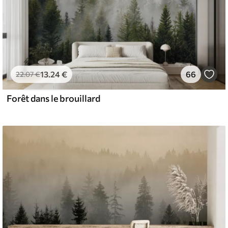
13
.24
€
66
22
.07
€
Forêt dans le brouillard