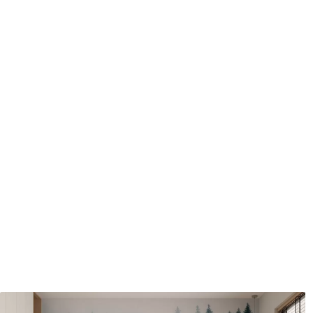
protecteur être nettoyés à l
Méthode d'application
Application transparente
Matériaux disponibles
Standard
Pr
45
.00
56
.
27
.00
€
/m²
Vinyle Premium
Pee
65
.00
81
.
39
.00
€
/m²