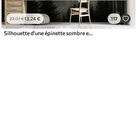
13
.24
€
117
22
.07
€
Silhouette d'une épinette sombre entourée de brouillard