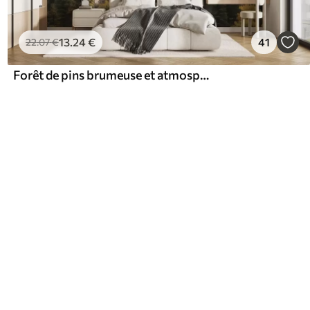
13
.24
€
41
22
.07
€
Forêt de pins brumeuse et atmosphérique dans les montagnes