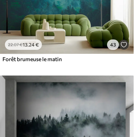
13
.24
€
43
22
.07
€
Forêt brumeuse le matin