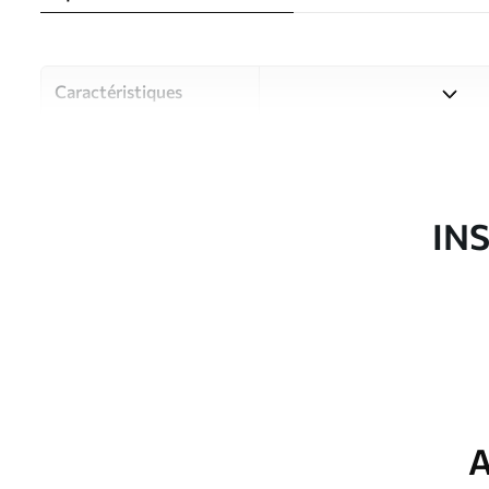
Caractéristiques
Matériau
Choisissez parmi trois maté
pièces et des budgets diffé
disponibles ci-dessous ou lo
IN
Auteur
Studio de design Uwalls
Article du produit
u54118
Production
Imprimé sur commande et liv
Options
Vernis protecteur et/ou coll
supplémentaires
A
Entretien
Nettoyage doux avec une épo