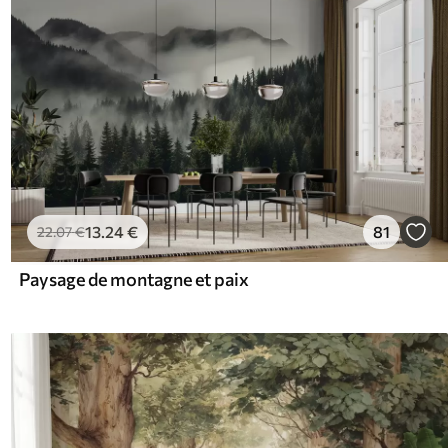
13
.24
€
81
22
.07
€
Paysage de montagne et paix