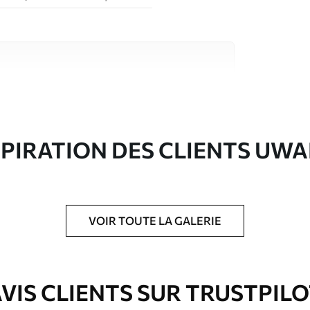
riaux de haute qualité, chacun adapté à des
rents. De plus amples informations sont
rs du processus de personnalisation.
SPIRATION DES CLIENTS UWA
VOIR TOUTE LA GALERIE
ré en rouleaux jusqu’à 50 cm de large.
e pour papier peint disponibles.
VIS CLIENTS SUR TRUSTPIL
nge. Les papiers peints avec Vernis