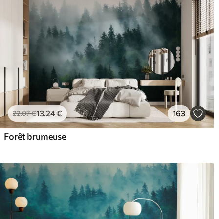
13
.24
€
163
22
.07
€
Forêt brumeuse