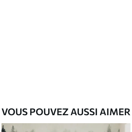
’eau.
emium
67
34
.00
€
/m²
l and Stick
67
49
.00
€
/m²
VOUS POUVEZ AUSSI AIMER