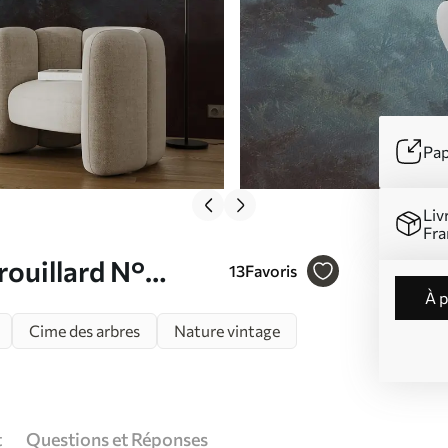
Pap
Liv
Fra
rouillard N°
13
Favoris
à 
Cime des arbres
Nature vintage
t
Questions et Réponses