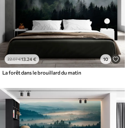
13
.24
€
10
22
.07
€
La forêt dans le brouillard du matin