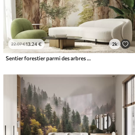
13
.24
€
2k
22
.07
€
Sentier forestier parmi des arbres majestueux, style aquarelle