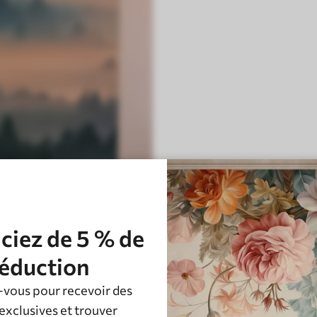
ciez de 5 % de
éduction
vous pour recevoir des
exclusives et trouver