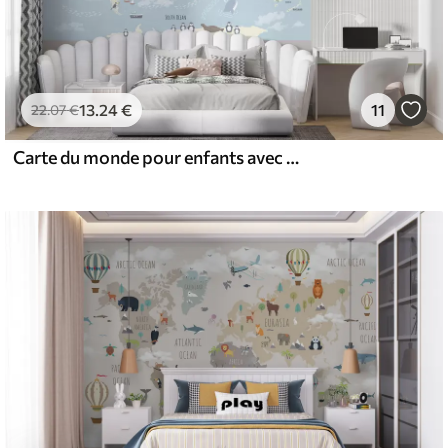
13
.24
€
11
22
.07
€
Carte du monde pour enfants avec animaux et points de repère