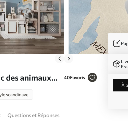
Pap
Liv
Fra
ec des animaux
40
Favoris
à 
yle scandinave
t
Questions et Réponses