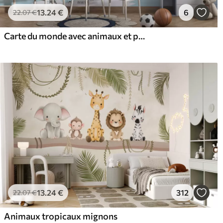
13
.24
€
6
22
.07
€
Carte du monde avec animaux et points de repère
13
.24
€
312
22
.07
€
Animaux tropicaux mignons