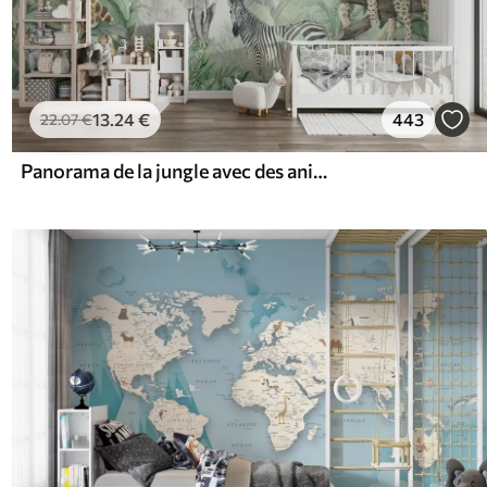
13
.24
€
443
22
.07
€
Panorama de la jungle avec des animaux