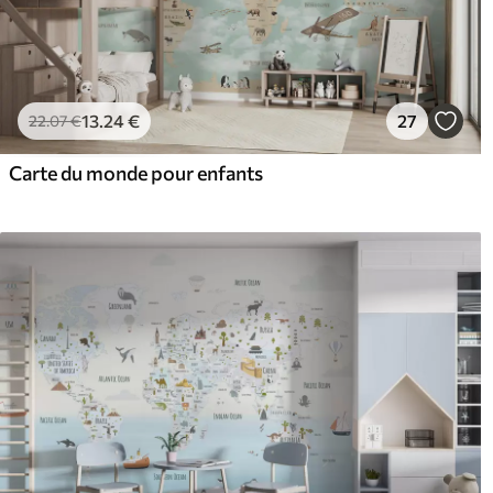
13
.24
€
27
22
.07
€
Carte du monde pour enfants