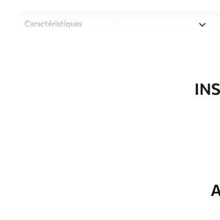
Caractéristiques
Matériau
Choisissez parmi trois maté
pièces et des budgets diffé
disponibles ci-dessous ou lo
IN
Auteur
Studio de design Uwalls
Article du produit
u48123
Production
Imprimé sur commande et liv
Options
Vernis protecteur et/ou coll
supplémentaires
A
Entretien
Nettoyage doux avec une épo
protecteur être nettoyés à l