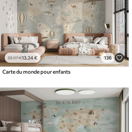
13
.24
€
136
22
.07
€
Carte du monde pour enfants