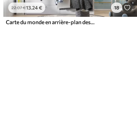
13
.24
€
18
22
.07
€
Carte du monde en arrière-plan des montagnes