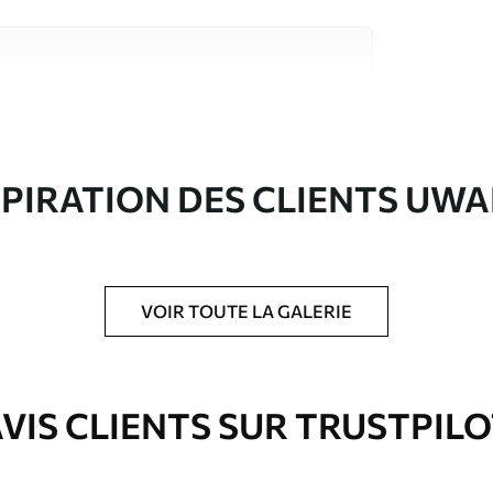
riaux de haute qualité, chacun adapté à des
rents. De plus amples informations sont
rs du processus de personnalisation.
SPIRATION DES CLIENTS UWA
VOIR TOUTE LA GALERIE
ré en rouleaux jusqu’à 50 cm de large.
e pour papier peint disponibles.
VIS CLIENTS SUR TRUSTPIL
nge. Les papiers peints avec Vernis
’eau.