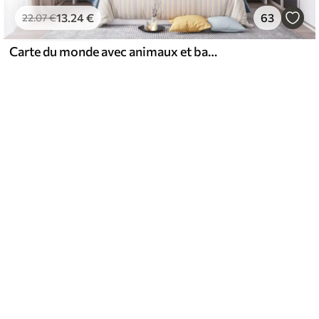
13
.24
€
63
22
.07
€
Carte du monde avec animaux et ballons