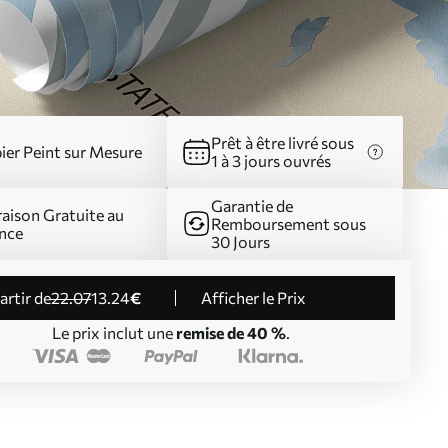
Prêt à être livré sous
ier Peint sur Mesure
1 à 3 jours ouvrés
Garantie de
raison Gratuite au
Remboursement sous
nce
30 Jours
partir de
22
.07
13
.24
€
Afficher le Prix
Le prix inclut une
remise de 40 %
.