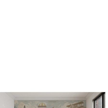
Méthode d'application
Application transparente
Matériaux disponibles
Standard
Pr
45
.00
56
.
27
.00
€
/m²
Vinyle Premium
Pee
65
.00
81
.
39
.00
€
/m²