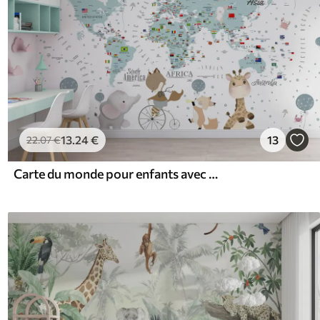
13
.24
€
13
22
.07
€
Carte du monde pour enfants avec animaux