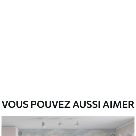
emium
67
34
.00
€
/m²
l and Stick
67
49
.00
€
/m²
VOUS POUVEZ AUSSI AIMER