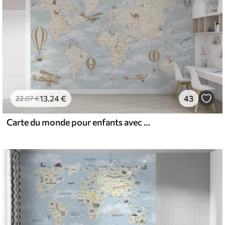
13
.24
€
43
22
.07
€
Carte du monde pour enfants avec avion