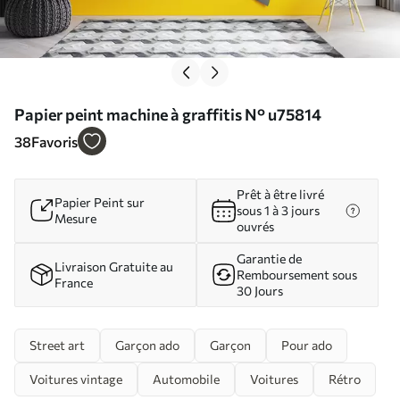
Papier peint machine à graffitis N° u75814
38
Favoris
Prêt à être livré
Papier Peint sur
sous 1 à 3 jours
Mesure
ouvrés
Garantie de
Livraison Gratuite au
Remboursement sous
France
30 Jours
Street art
Garçon ado
Garçon
Pour ado
Voitures vintage
Automobile
Voitures
Rétro