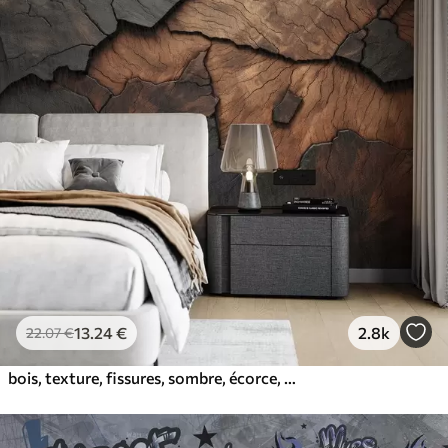
13
.24
€
2.8k
22
.07
€
bois, texture, fissures, sombre, écorce, surface