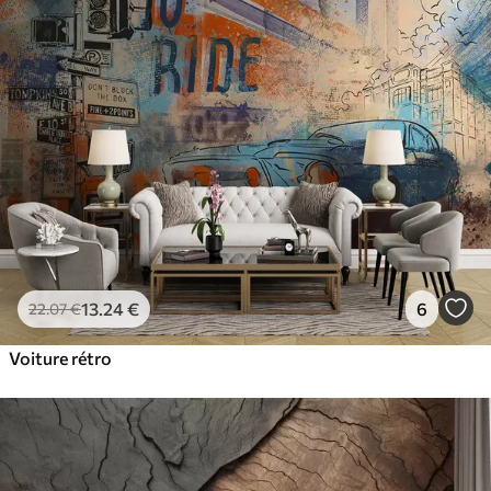
13
.24
€
6
22
.07
€
Voiture rétro