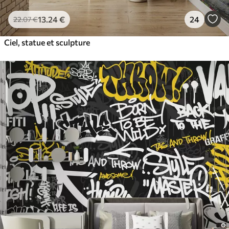
13
.24
€
24
22
.07
€
Ciel, statue et sculpture