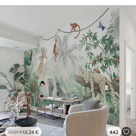
13
.24
€
442
22
.07
€