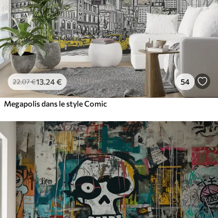
13
.24
€
54
22
.07
€
Megapolis dans le style Comic