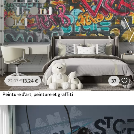
13
.24
€
37
22
.07
€
Peinture d'art, peinture et graffiti