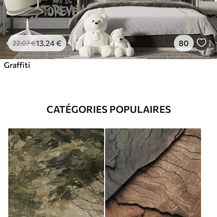
13
.24
€
80
22
.07
€
Graffiti
CATÉGORIES POPULAIRES