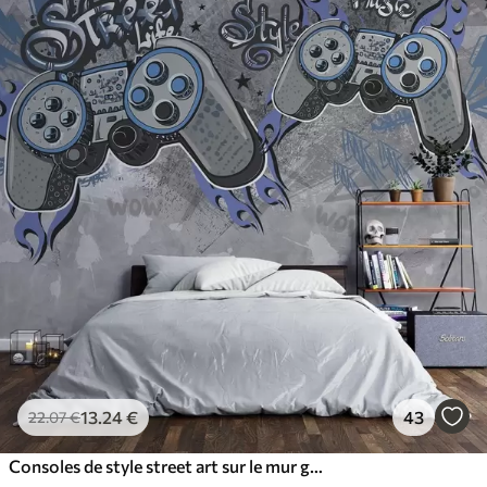
13
.24
€
43
22
.07
€
Consoles de style street art sur le mur grunge