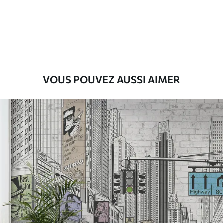
Premium
56
.67
34
.00
€
/m²
Vinyle Premium
65
.00
39
.00
€
/m²
VOUS POUVEZ AUSSI AIMER
Peel and Stick
81
.67
49
.00
€
/m²