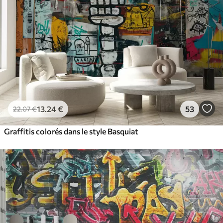
13
.24
€
53
22
.07
€
Graffitis colorés dans le style Basquiat