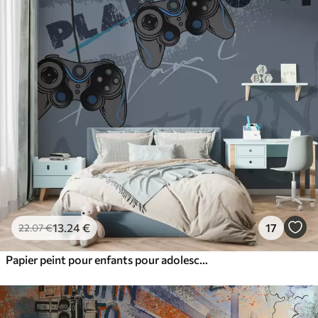
13
.24
€
17
22
.07
€
Papier peint pour enfants pour adolescent avec joysticks et lettrage graphique en bleu