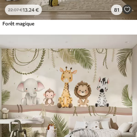
13
.24
€
81
22
.07
€
Forêt magique