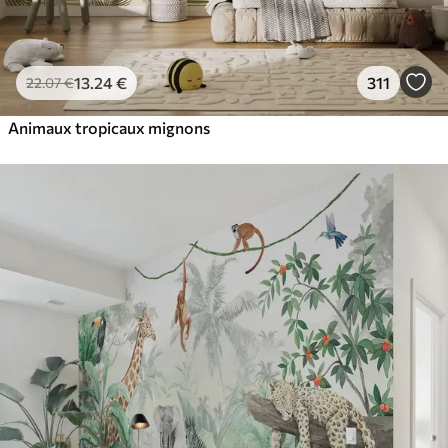
13
.24
€
311
22
.07
€
Animaux tropicaux mignons