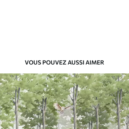
45
.00
27
.00
€
/m²
Premium
56
.67
34
.00
€
/m²
Vinyle Premium
65
.00
39
.00
€
/m²
VOUS POUVEZ AUSSI AIMER
Peel and Stick
81
.67
49
.00
€
/m²