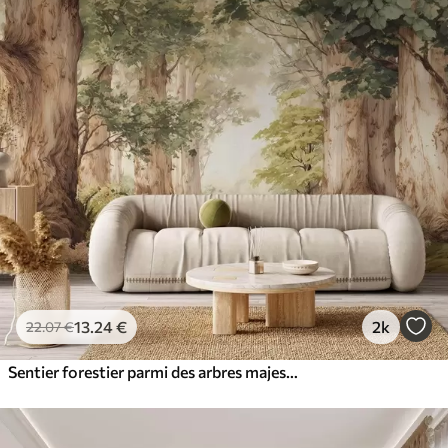
13
.24
€
2k
22
.07
€
Sentier forestier parmi des arbres majestueux, style aquarelle