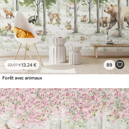
13
.24
€
89
22
.07
€
Forêt avec animaux