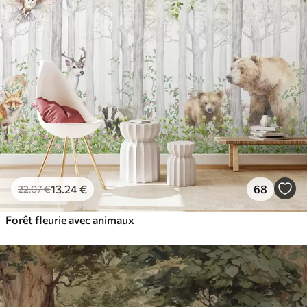
13
.24
€
68
22
.07
€
Forêt fleurie avec animaux