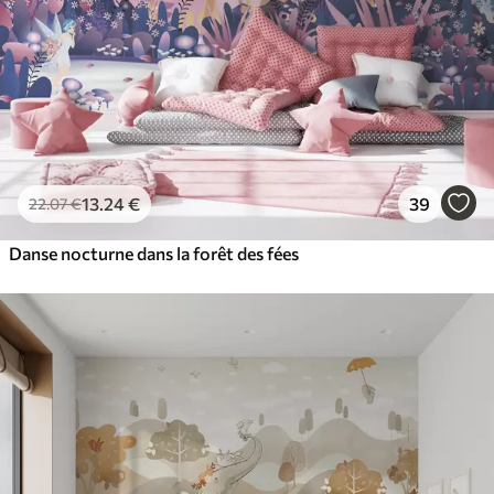
13
.24
€
39
22
.07
€
Danse nocturne dans la forêt des fées