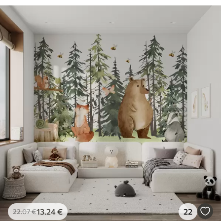
13
.24
€
22
22
.07
€