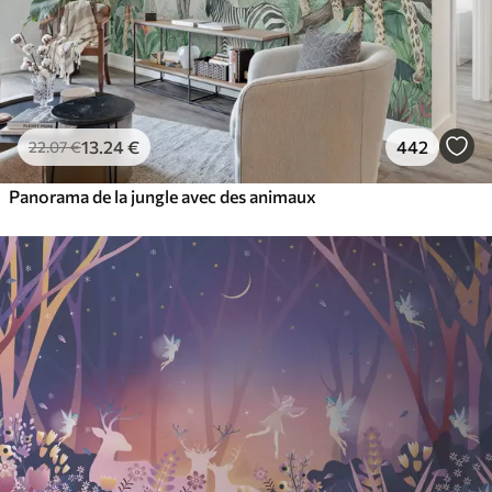
13
.24
€
442
22
.07
€
Panorama de la jungle avec des animaux