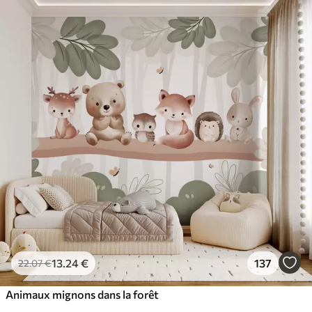
13
.24
€
137
22
.07
€
Animaux mignons dans la forêt