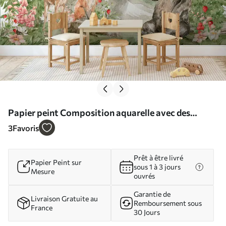
Papier peint Composition aquarelle avec des
animaux forestiers et des éléments de la nature N°
3
Favoris
u78735
Prêt à être livré
Papier Peint sur
sous 1 à 3 jours
Mesure
ouvrés
Garantie de
Livraison Gratuite au
Remboursement sous
France
30 Jours