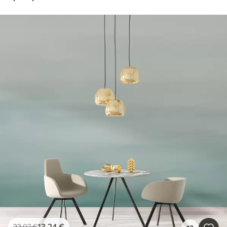
13
.24
€
22
.07
€