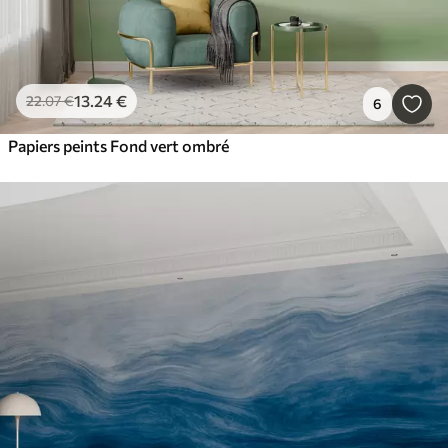
13
.24
€
22
.07
€
6
Papiers peints Fond vert ombré