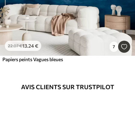
13
.24
€
22
.07
€
7
Papiers peints Vagues bleues
AVIS CLIENTS SUR TRUSTPILOT