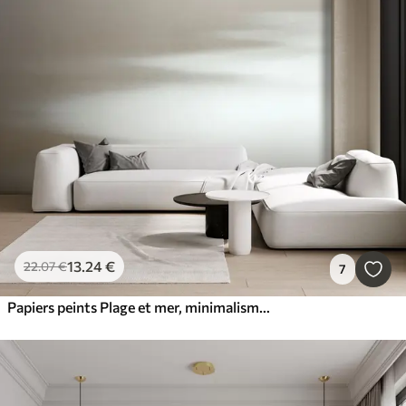
13
.24
€
22
.07
€
7
Papiers peints Plage et mer, minimalisme élégant et loft