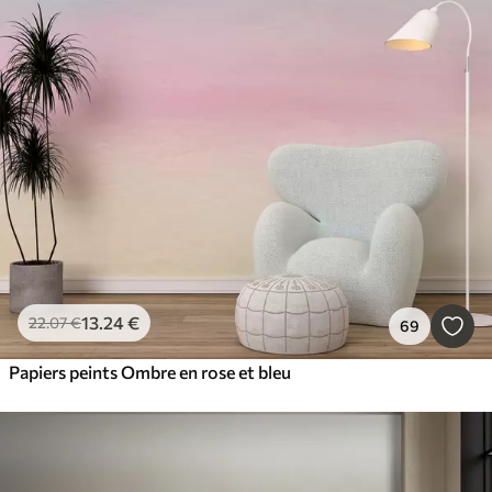
13
.24
€
22
.07
€
69
Papiers peints Ombre en rose et bleu