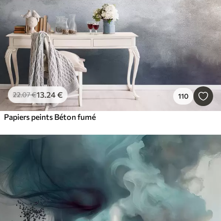
13
.24
€
22
.07
€
110
Papiers peints Béton fumé