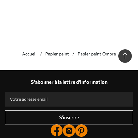
Accueil
Papier peint
Papier peint Ombre
Nos avantages
Réponses :
1
S'abonner à la lettre d'information
Production en fonction des tailles individuelles
Participez aux promotions de vacances 2025 et bénéficiez d'une réduction
Retouche photo professionnelle gratuite
Codes promotionnels avec des réductions à la commande !
S'inscrire