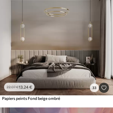
13
.24
€
22
.07
€
33
Papiers peints Fond beige ombré