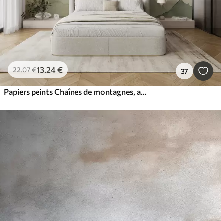
13
.24
€
22
.07
€
37
Papiers peints Chaînes de montagnes, aquarelle vintage, couleur rose, bleue et jaune