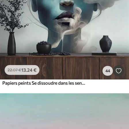
13
.24
€
22
.07
€
44
Papiers peints Se dissoudre dans les sentiments