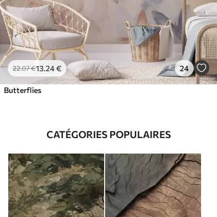
13
.24
€
24
22
.07
€
Butterflies
CATÉGORIES POPULAIRES