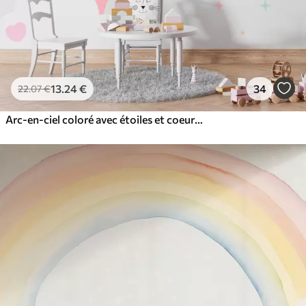
13
.24
€
34
22
.07
€
Arc-en-ciel coloré avec étoiles et coeurs de style scandinave