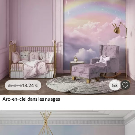
13
.24
€
53
22
.07
€
Arc-en-ciel dans les nuages