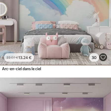
13
.24
€
30
22
.07
€
Arc-en-ciel dans le ciel