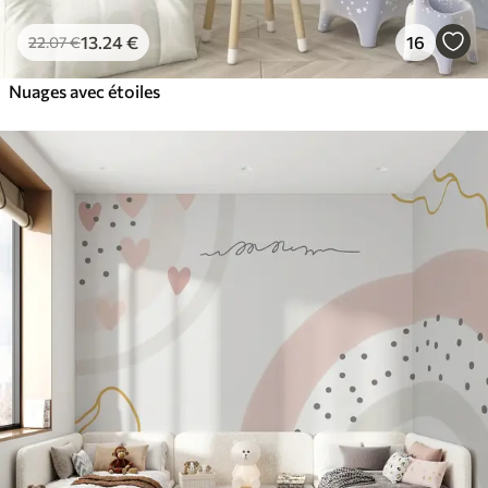
13
.24
€
16
22
.07
€
Nuages avec étoiles