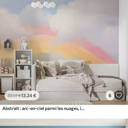
13
.24
€
6
22
.07
€
Abstrait : arc-en-ciel parmi les nuages, imitation d'une peinture