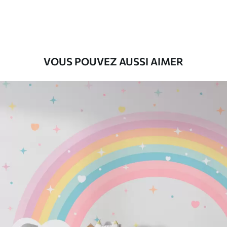
Premium
56
.67
34
.00
€
/m²
Vinyle Premium
VOUS POUVEZ AUSSI AIMER
65
.00
39
.00
€
/m²
Peel and Stick
81
.67
49
.00
€
/m²