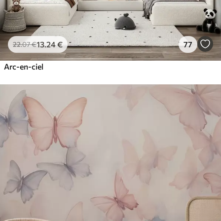
13
.24
€
77
22
.07
€
Arc-en-ciel