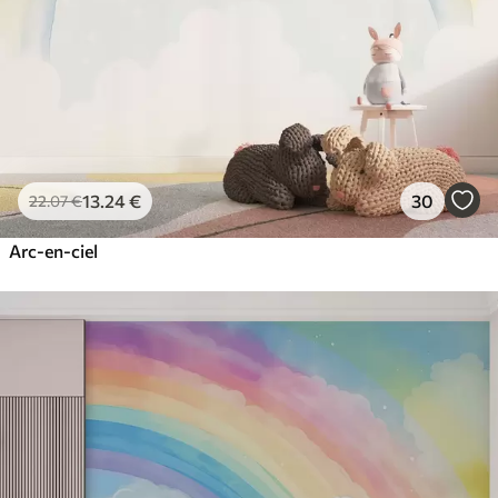
13
.24
€
30
22
.07
€
Arc-en-ciel