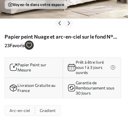
Voyez-le dans votre espace
Papier peint Nuage et arc-en-ciel sur le fond N°
u93619
23
Favoris
Prêt à être livré
Papier Peint sur
sous 1 à 3 jours
Mesure
ouvrés
Garantie de
Livraison Gratuite au
Remboursement sous
France
30 Jours
Arc-en-ciel
Gradient