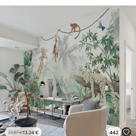
13
.24
€
442
22
.07
€