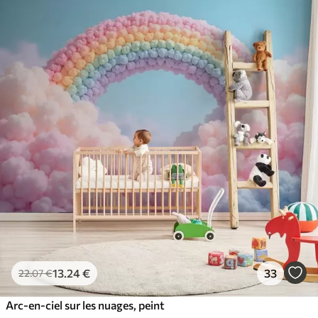
13
.24
€
33
22
.07
€
Arc-en-ciel sur les nuages, peint