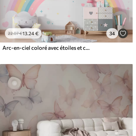
13
.24
€
34
22
.07
€
Arc-en-ciel coloré avec étoiles et coeurs de style scandinave