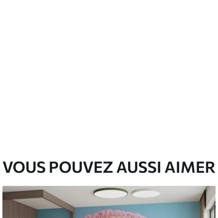
emium
67
34
.00
€
/m²
l and Stick
67
49
.00
€
/m²
VOUS POUVEZ AUSSI AIMER