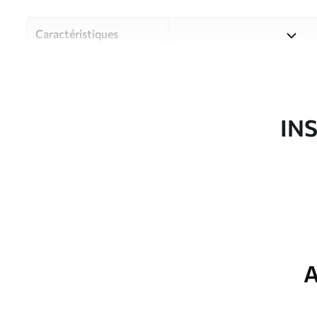
Caractéristiques
Matériau
Choisissez parmi trois maté
pièces et des budgets diffé
disponibles ci-dessous ou lo
IN
Auteur
Studio de design Uwalls
Article du produit
u96291
Production
Imprimé sur commande et liv
Options
Vernis protecteur et/ou coll
supplémentaires
A
Entretien
Nettoyage doux avec une épo
protecteur être nettoyés à l