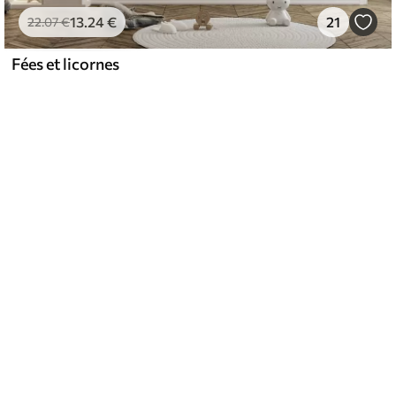
13
.24
€
21
22
.07
€
Fées et licornes