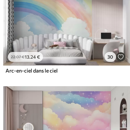
13
.24
€
30
22
.07
€
Arc-en-ciel dans le ciel