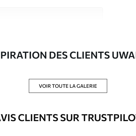
riaux de haute qualité, chacun adapté à des
rents. De plus amples informations sont
rs du processus de personnalisation.
SPIRATION DES CLIENTS UWA
VOIR TOUTE LA GALERIE
ré en rouleaux jusqu’à 50 cm de large.
e pour papier peint disponibles.
VIS CLIENTS SUR TRUSTPIL
nge. Les papiers peints avec Vernis
’eau.