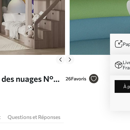
Pap
Liv
Fra
c des nuages N°
26
Favoris
à 
t
Questions et Réponses