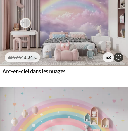
13
.24
€
53
22
.07
€
Arc-en-ciel dans les nuages