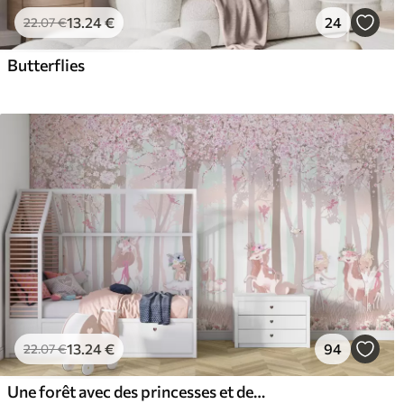
13
.24
€
24
22
.07
€
Butterflies
13
.24
€
94
22
.07
€
Une forêt avec des princesses et des licornes