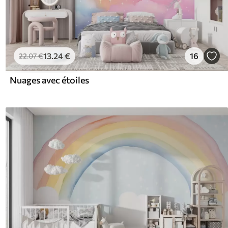
13
.24
€
16
22
.07
€
Nuages avec étoiles