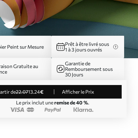
Prêt à être livré sous
ier Peint sur Mesure
1 à 3 jours ouvrés
Garantie de
raison Gratuite au
Remboursement sous
nce
30 Jours
partir de
22
.07
13
.24
€
Afficher le Prix
Le prix inclut une
remise de 40 %
.