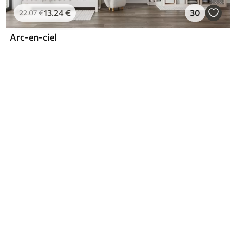
13
.24
€
30
22
.07
€
Arc-en-ciel