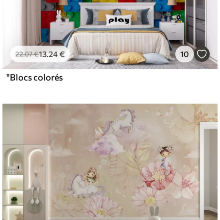
13
.24
€
10
22
.07
€
"Blocs colorés