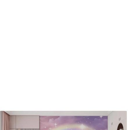
Méthode d'application
Application transparente
Matériaux disponibles
Standard
Pr
45
.00
56
.
27
.00
€
/m²
Vinyle Premium
Pee
65
.00
81
.
39
.00
€
/m²