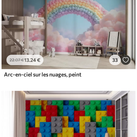
13
.24
€
33
22
.07
€
Arc-en-ciel sur les nuages, peint