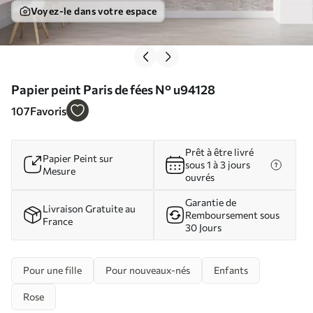
Voyez-le dans votre espace
Papier peint Paris de fées N° u94128
107
Favoris
Prêt à être livré
Papier Peint sur
sous 1 à 3 jours
Mesure
ouvrés
Garantie de
Livraison Gratuite au
Remboursement sous
France
30 Jours
Pour une fille
Pour nouveaux-nés
Enfants
Rose