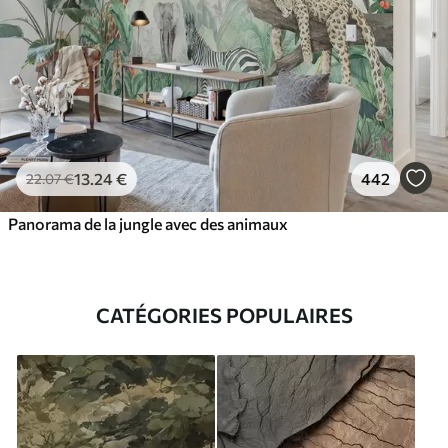
13
.24
€
442
22
.07
€
Panorama de la jungle avec des animaux
CATÉGORIES POPULAIRES