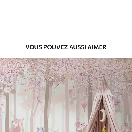
45
.00
27
.00
€
/m²
Premium
56
.67
34
.00
€
/m²
Vinyle Premium
VOUS POUVEZ AUSSI AIMER
65
.00
39
.00
€
/m²
Peel and Stick
81
.67
49
.00
€
/m²