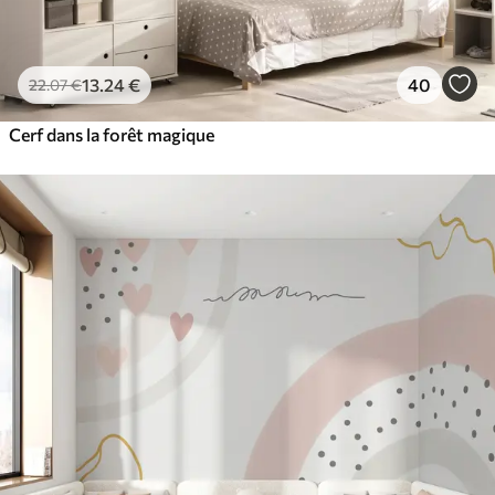
13
.24
€
40
22
.07
€
Cerf dans la forêt magique