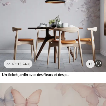
13
.24
€
13
22
.07
€
Un ticket jardin avec des fleurs et des papillons