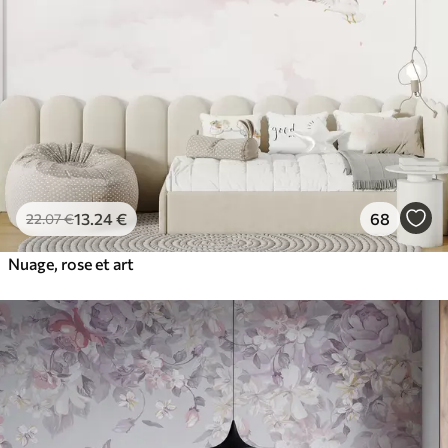
13
.24
€
68
22
.07
€
Nuage, rose et art