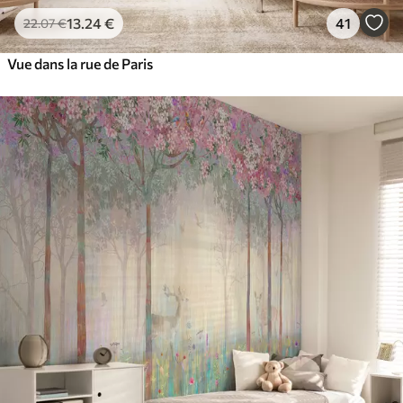
13
.24
€
41
22
.07
€
Vue dans la rue de Paris