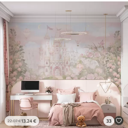
13
.24
€
33
22
.07
€