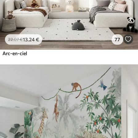
13
.24
€
77
22
.07
€
Arc-en-ciel