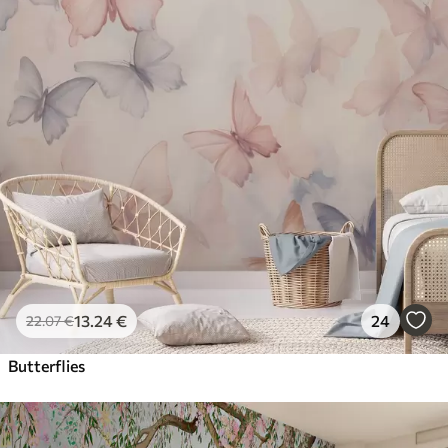
13
.24
€
24
22
.07
€
Butterflies