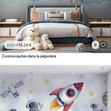
13
.24
€
9
22
.07
€
Cosmonautes dans la pépinière