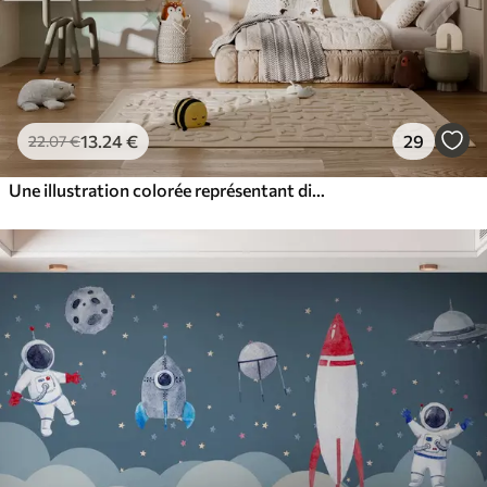
13
.24
€
29
22
.07
€
Une illustration colorée représentant diverses planètes et aquarelle spatiale