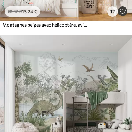
13
.24
€
12
22
.07
€
Montagnes beiges avec hélicoptère, avion et animaux