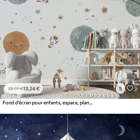
13
.24
€
5
22
.07
€
Fond d'écran pour enfants, espace, planètes