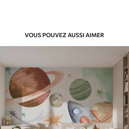
56
.67
34
.00
€
/m²
Vinyle Premium
65
.00
39
.00
€
/m²
VOUS POUVEZ AUSSI AIMER
Peel and Stick
81
.67
49
.00
€
/m²