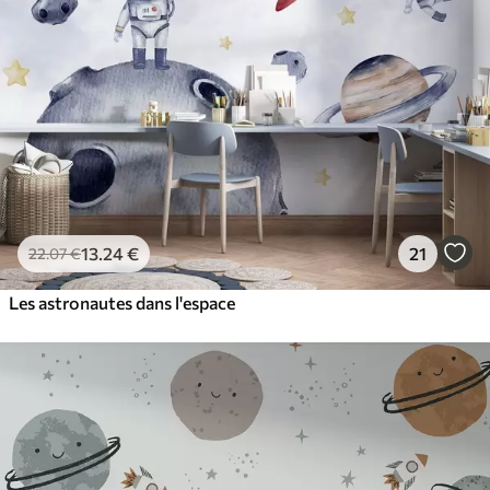
13
.24
€
21
22
.07
€
Les astronautes dans l'espace