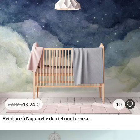
13
.24
€
10
22
.07
€
Peinture à l'aquarelle du ciel nocturne avec croissant de lune et étoiles brillantes