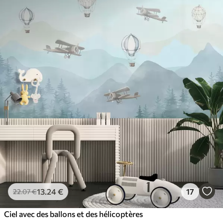
13
.24
€
17
22
.07
€
Ciel avec des ballons et des hélicoptères