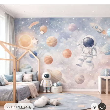
13
.24
€
9
22
.07
€