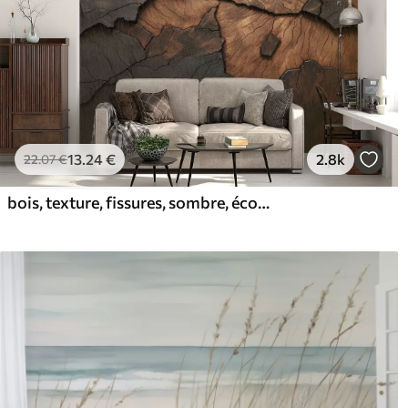
13
.24
€
2.8k
22
.07
€
bois, texture, fissures, sombre, écorce, surface