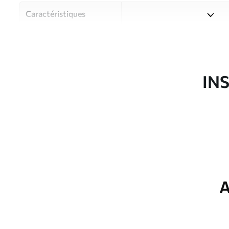
Caractéristiques
Matériau
Choisissez parmi trois maté
pièces et des budgets diffé
disponibles ci-dessous ou lo
IN
Auteur
Studio de design Uwalls
Article du produit
u35495v3
Finition
Semi-mate
Production
Imprimé sur commande et liv
A
Options
Vernis protecteur et/ou coll
supplémentaires
Entretien
Nettoyage doux avec une épo