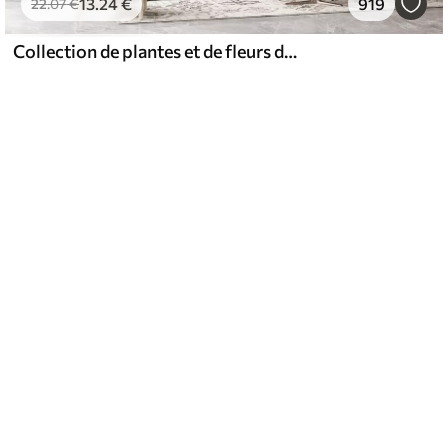
13
.24
€
919
22
.07
€
Collection de plantes et de fleurs dans des tons neutres sur un fond d'arche abstrait dans des teintes vertes et orangées