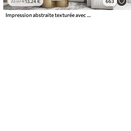
13
.24
€
663
22
.07
€
Impression abstraite texturée avec des formes géométriques, des cercles et des arcs et des plantes noires et vertes sur un fond blanc