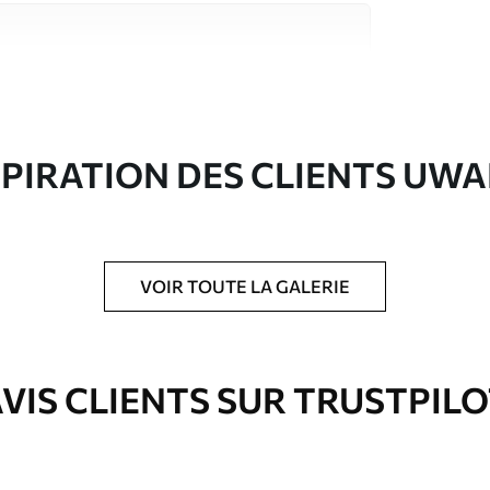
riaux de haute qualité, chacun adapté à des
rents. De plus amples informations sont
rs du processus de personnalisation.
SPIRATION DES CLIENTS UWA
VOIR TOUTE LA GALERIE
ré en rouleaux jusqu’à 50 cm de large.
VIS CLIENTS SUR TRUSTPIL
e pour papier peint disponibles.
nge. Les papiers peints avec Vernis