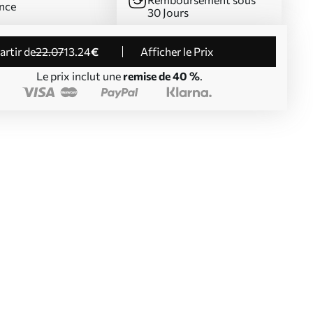
nce
30 Jours
partir de
22
.07
13
.24
€
Afficher le Prix
Le prix inclut une
remise de 40 %
.