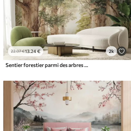
13
.24
€
2k
22
.07
€
Sentier forestier parmi des arbres majestueux, style aquarelle