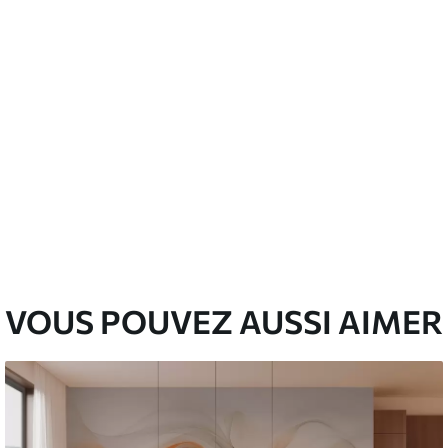
’eau.
emium
67
34
.00
€
/m²
l and Stick
67
49
.00
€
/m²
VOUS POUVEZ AUSSI AIMER