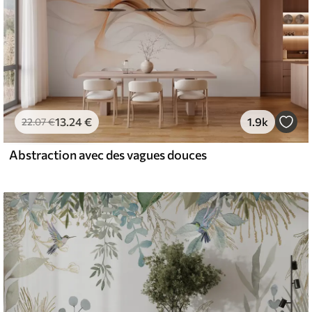
13
.24
€
1.9k
22
.07
€
Abstraction avec des vagues douces