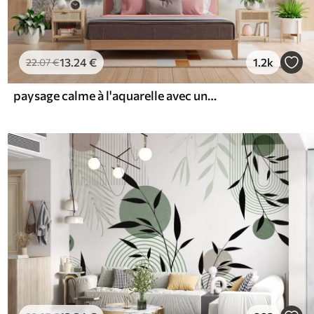
13
.24
€
1.2k
22
.07
€
paysage calme à l'aquarelle avec un lac et un arbre en fleurs