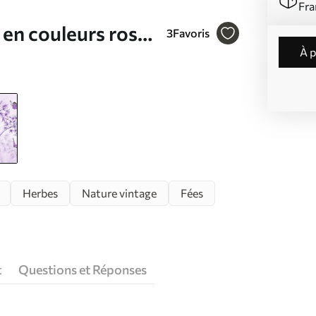
Fra
u en couleurs roses
3
Favoris
à 
Herbes
Nature vintage
Fées
t
Questions et Réponses