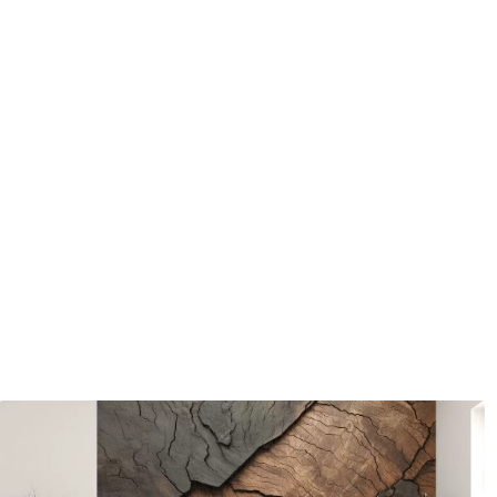
protecteur être nettoyés à l
Méthode d'application
Application transparente
Matériaux disponibles
Standard
Pr
45
.00
56
.
27
.00
€
/m²
Vinyle Premium
Pee
65
.00
81
.
39
.00
€
/m²