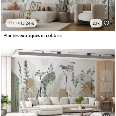
13
.24
€
2.1k
22
.07
€
Plantes exotiques et colibris