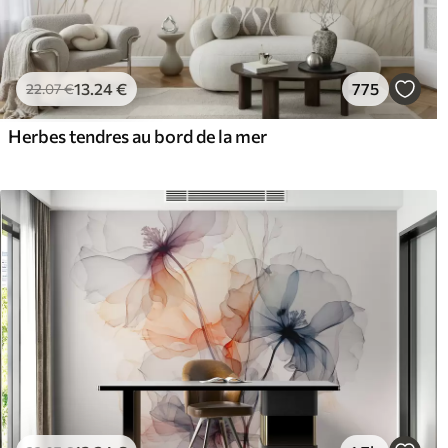
13
.24
€
775
22
.07
€
Herbes tendres au bord de la mer