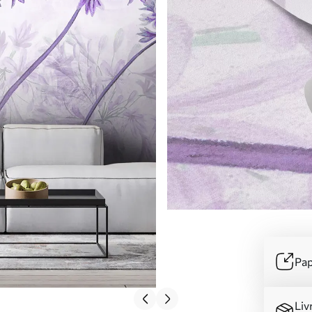
Pap
Liv