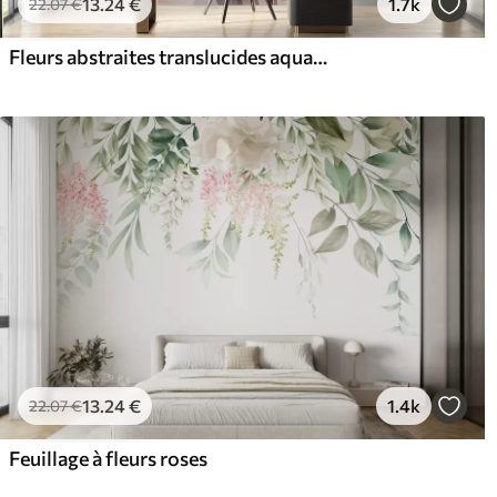
13
.24
€
1.7k
22
.07
€
Fleurs abstraites translucides aquarelle liquide
13
.24
€
1.4k
22
.07
€
Feuillage à fleurs roses