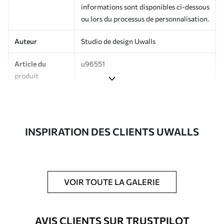
informations sont disponibles ci-dessous
ou lors du processus de personnalisation.
Auteur
Studio de design Uwalls
Article du
u96551
produit
Production
Imprimé sur commande et livré en
rouleaux jusqu’à 50 cm de large.
INSPIRATION DES CLIENTS UWALLS
Options
Vernis protecteur et/ou colle pour
supplémentaires
papier peint disponibles.
Entretien
Nettoyage doux avec une éponge. Les
papiers peints avec Vernis protecteur
VOIR TOUTE LA GALERIE
être nettoyés à l’eau.
Méthode
Application transparente
AVIS CLIENTS SUR TRUSTPILOT