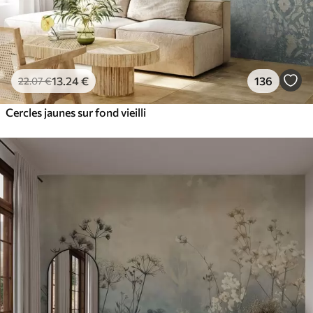
13
.24
€
136
22
.07
€
Cercles jaunes sur fond vieilli