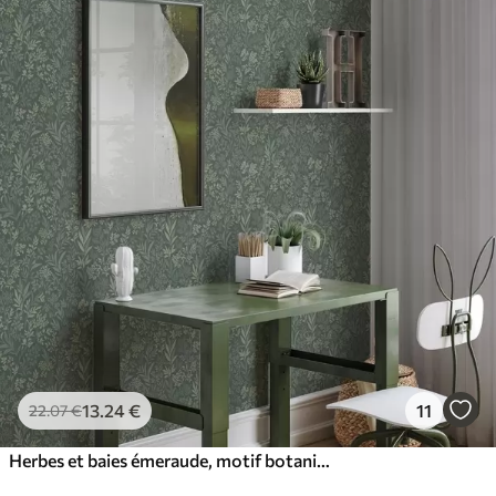
13
.24
€
11
22
.07
€
Herbes et baies émeraude, motif botanique raffiné