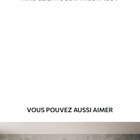
d'application
Matériaux disponibles
Standard
45
.00
27
.00
€
/m²
Premium
56
.67
34
.00
€
/m²
Vinyle Premium
65
.00
39
.00
€
/m²
VOUS POUVEZ AUSSI AIMER
Peel and Stick
81
.67
49
.00
€
/m²