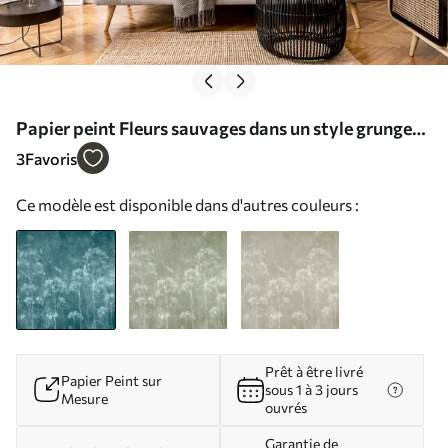
Papier peint Fleurs sauvages dans un style grunge
N° u96551
3
Favoris
Ce modèle est disponible dans d'autres couleurs :
Prêt à être livré
Papier Peint sur
sous 1 à 3 jours
Mesure
ouvrés
Garantie de