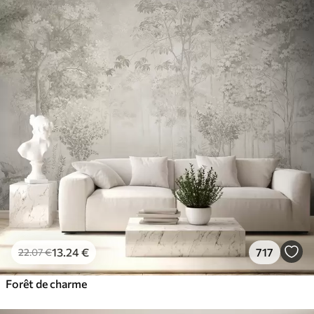
13
.24
€
717
22
.07
€
Forêt de charme