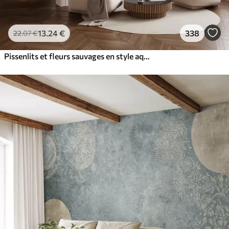
13
.24
€
338
22
.07
€
Pissenlits et fleurs sauvages en style aquarelle