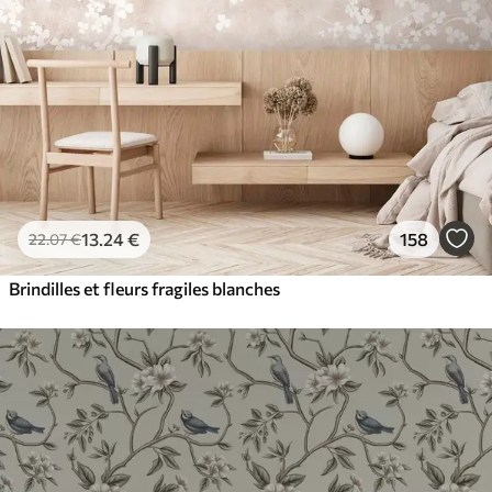
13
.24
€
158
22
.07
€
Brindilles et fleurs fragiles blanches