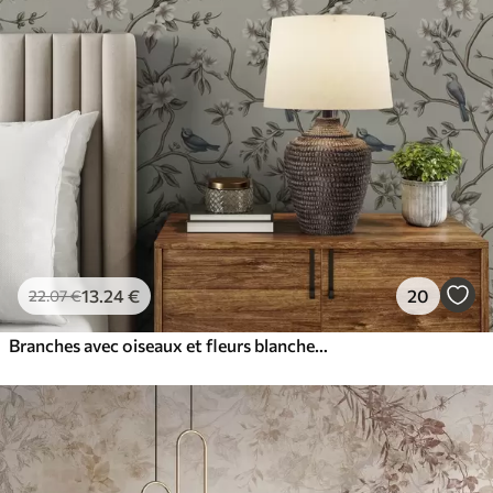
13
.24
€
20
22
.07
€
Branches avec oiseaux et fleurs blanches sur un fond délicat