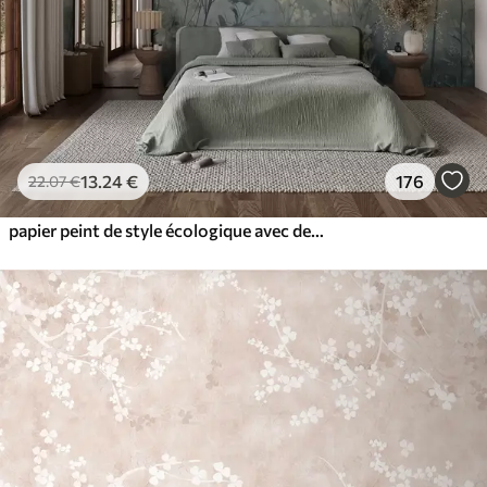
13
.24
€
176
22
.07
€
papier peint de style écologique avec des fleurs sauvages et des plantes sur un fond texturé