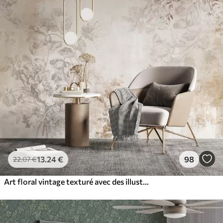
13
.24
€
98
22
.07
€
Art floral vintage texturé avec des illustrations délicates de fleurs et de feuilles de jardin dessinées, dans des tons pastel beige et sépia doux