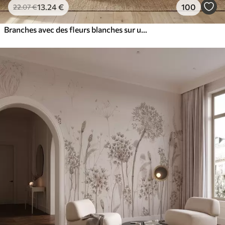
13
.24
€
100
22
.07
€
Branches avec des fleurs blanches sur un fond beige clair