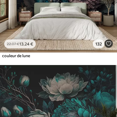
13
.24
€
132
22
.07
€
couleur de lune