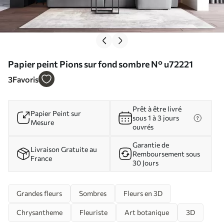
Papier peint Pions sur fond sombre N° u72221
3
Favoris
Prêt à être livré
Papier Peint sur
sous 1 à 3 jours
Mesure
ouvrés
Garantie de
Livraison Gratuite au
Remboursement sous
France
30 Jours
Grandes fleurs
Sombres
Fleurs en 3D
Chrysantheme
Fleuriste
Art botanique
3D