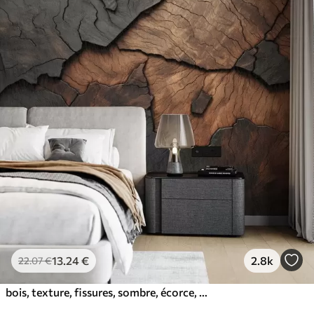
13
.24
€
2.8k
22
.07
€
bois, texture, fissures, sombre, écorce, surface