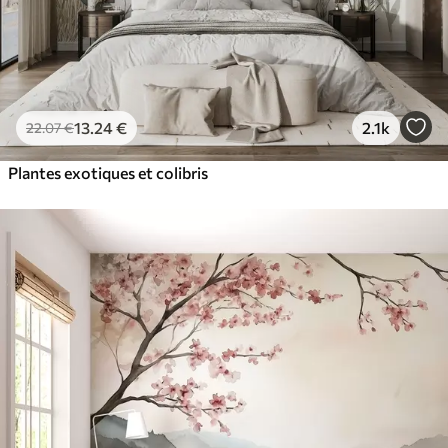
13
.24
€
2.1k
22
.07
€
Plantes exotiques et colibris