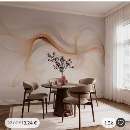
13
.24
€
1.9k
22
.07
€