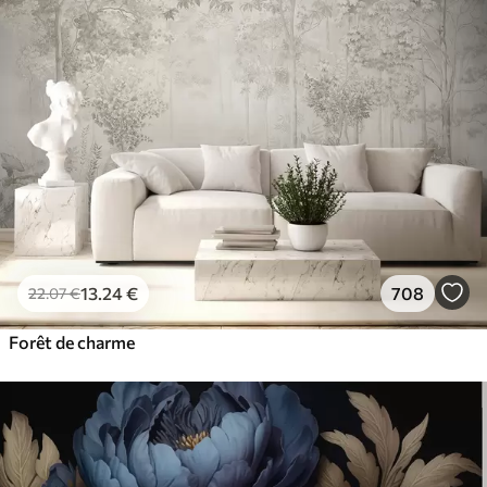
13
.24
€
708
22
.07
€
Forêt de charme