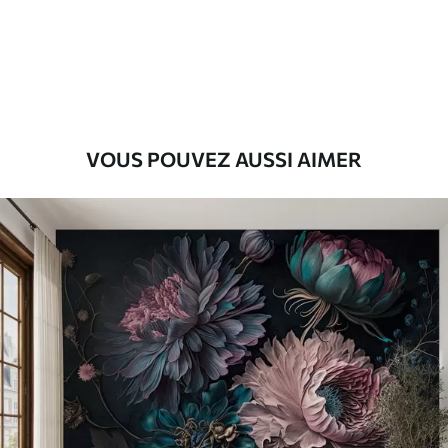
Premium
56
.67
34
.00
€
/m²
Vinyle Premium
65
.00
39
.00
€
/m²
VOUS POUVEZ AUSSI AIMER
Peel and Stick
81
.67
49
.00
€
/m²