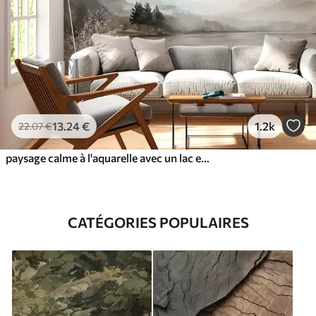
13
.24
€
1.2k
22
.07
€
paysage calme à l'aquarelle avec un lac et un arbre en fleurs
CATÉGORIES POPULAIRES