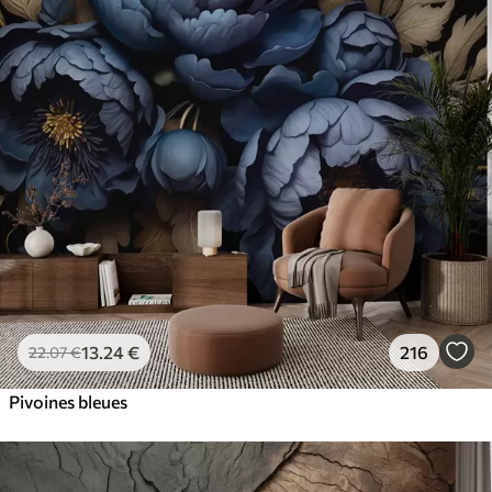
13
.24
€
216
22
.07
€
Pivoines bleues