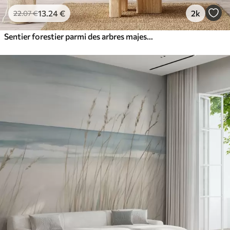
13
.24
€
2k
22
.07
€
Sentier forestier parmi des arbres majestueux, style aquarelle