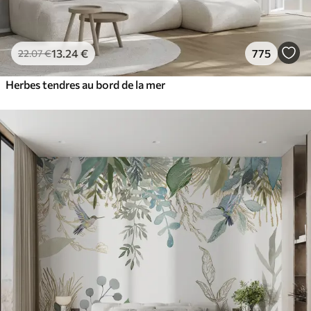
13
.24
€
775
22
.07
€
Herbes tendres au bord de la mer