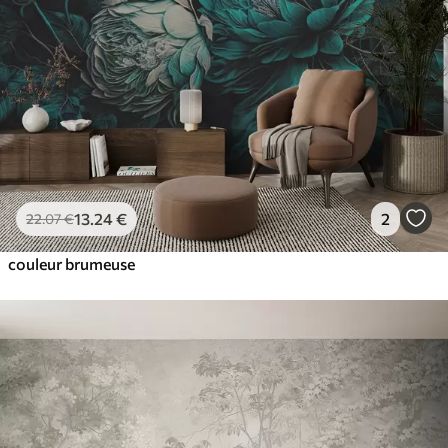
13
.24
€
2
22
.07
€
couleur brumeuse