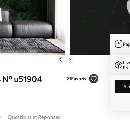
Pap
Liv
Fra
s N° u51904
21
Favoris
à 
t
Questions et Réponses