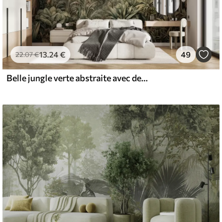
13
.24
€
49
22
.07
€
Belle jungle verte abstraite avec des feuilles tropicales