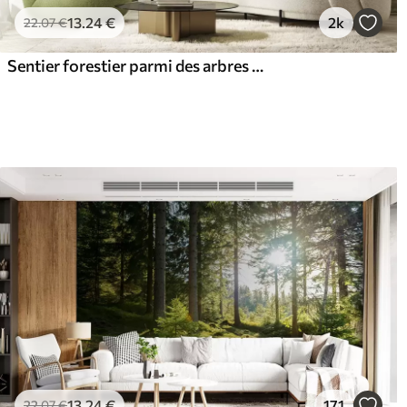
13
.24
€
2k
22
.07
€
Sentier forestier parmi des arbres majestueux, style aquarelle
13
.24
€
171
22
.07
€