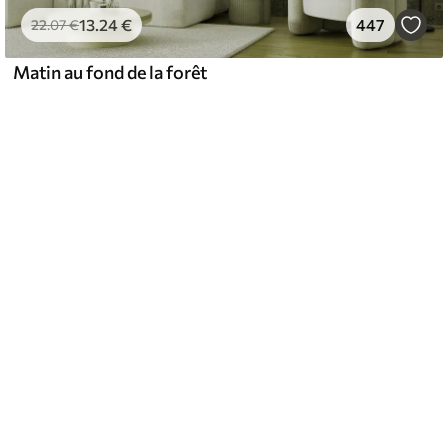
13
.24
€
447
22
.07
€
Matin au fond de la forêt