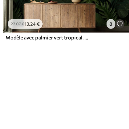
13
.24
€
8
22
.07
€
Modèle avec palmier vert tropical, taro, feuilles de bananier