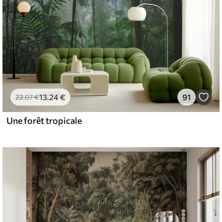
13
.24
€
91
22
.07
€
Une forêt tropicale