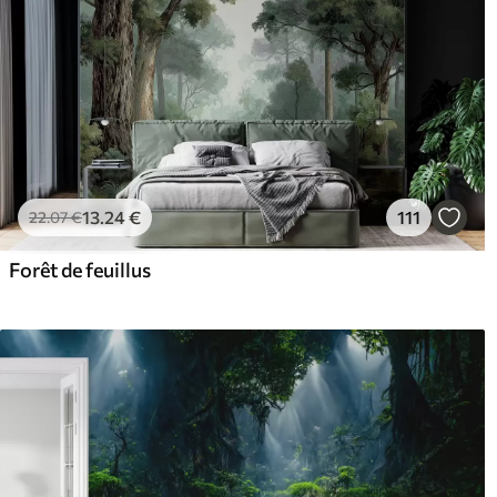
13
.24
€
111
22
.07
€
Forêt de feuillus