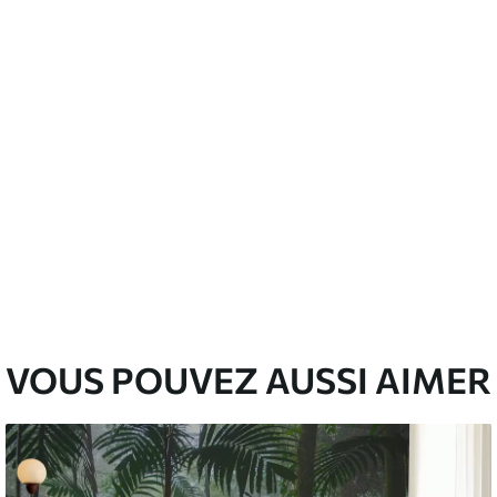
emium
67
34
.00
€
/m²
l and Stick
67
49
.00
€
/m²
VOUS POUVEZ AUSSI AIMER