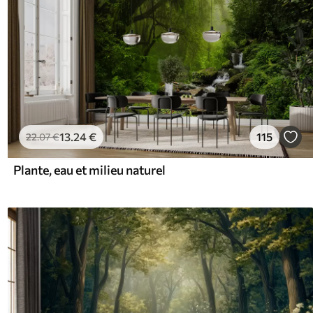
13
.24
€
115
22
.07
€
Plante, eau et milieu naturel