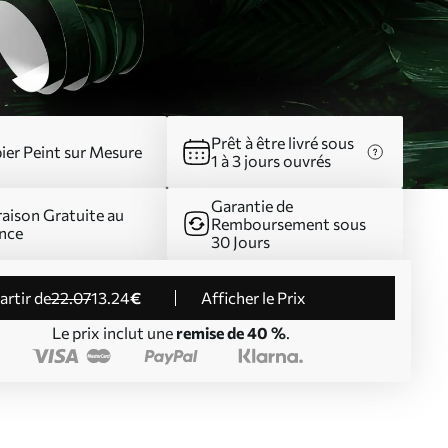
Prêt à être livré sous
ier Peint sur Mesure
1 à 3 jours ouvrés
Garantie de
raison Gratuite au
Remboursement sous
nce
30 Jours
partir de
22
.07
13
.24
€
Afficher le Prix
Le prix inclut une
remise de 40 %
.