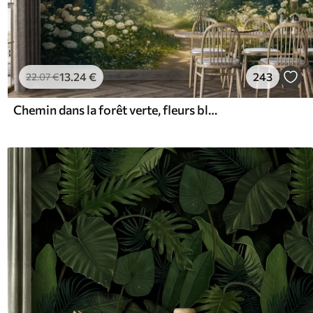
13
.24
€
243
22
.07
€
Chemin dans la forêt verte, fleurs blanches, lumière du soleil, dessin de style acrylique