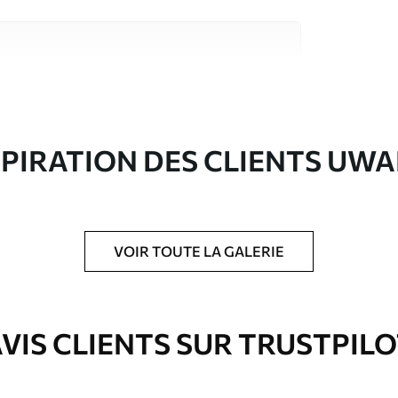
riaux de haute qualité, chacun adapté à des
rents. De plus amples informations sont
rs du processus de personnalisation.
SPIRATION DES CLIENTS UWA
VOIR TOUTE LA GALERIE
ré en rouleaux jusqu’à 50 cm de large.
e pour papier peint disponibles.
VIS CLIENTS SUR TRUSTPIL
nge. Les papiers peints avec Vernis
’eau.