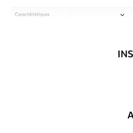
Caractéristiques
Matériau
Choisissez parmi trois maté
pièces et des budgets diffé
disponibles ci-dessous ou lo
IN
Auteur
Studio de design Uwalls
Article du produit
u51904
Production
Imprimé sur commande et liv
Options
Vernis protecteur et/ou coll
supplémentaires
A
Entretien
Nettoyage doux avec une épo
protecteur être nettoyés à l