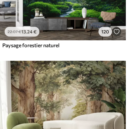
13
.24
€
120
22
.07
€
Paysage forestier naturel