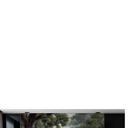
Méthode d'application
Application transparente
Matériaux disponibles
Standard
Pr
45
.00
56
.
27
.00
€
/m²
Vinyle Premium
Pee
65
.00
81
.
39
.00
€
/m²