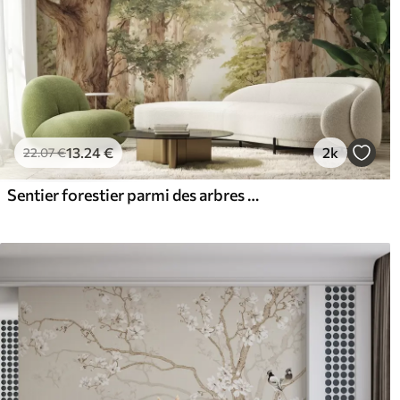
13
.24
€
2k
22
.07
€
Sentier forestier parmi des arbres majestueux, style aquarelle