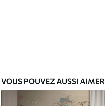
nge. Les papiers peints avec Vernis
’eau.
emium
67
34
.00
€
/m²
l and Stick
67
49
.00
€
/m²
VOUS POUVEZ AUSSI AIMER