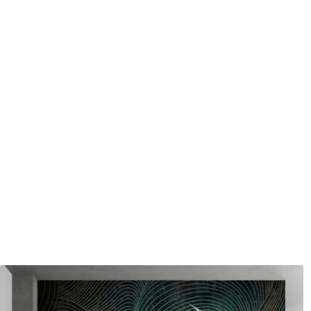
Entretien
Nettoyage doux avec une épo
protecteur être nettoyés à l
Méthode d'application
Application transparente
Matériaux disponibles
Standard
Pr
45
.00
56
.
27
.00
€
/m²
Vinyle Premium
Pee
65
.00
81
.
39
.00
€
/m²