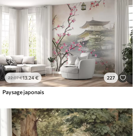
13
.24
€
227
22
.07
€
Paysage japonais