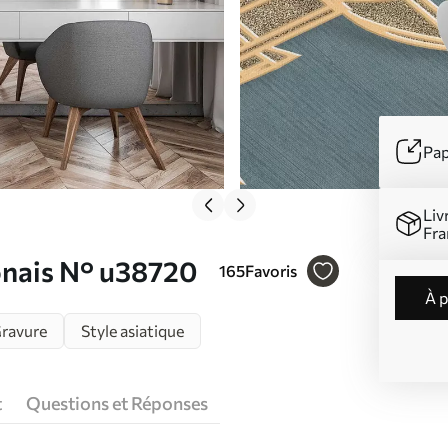
Pap
Liv
Fra
ponais N° u38720
165
Favoris
à 
ravure
Style asiatique
t
Questions et Réponses