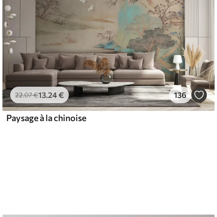
13
.24
€
136
22
.07
€
Paysage à la chinoise