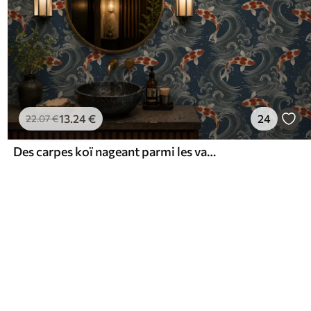
13
.24
€
24
22
.07
€
Des carpes koï nageant parmi les vagues spectaculaires de l'océan