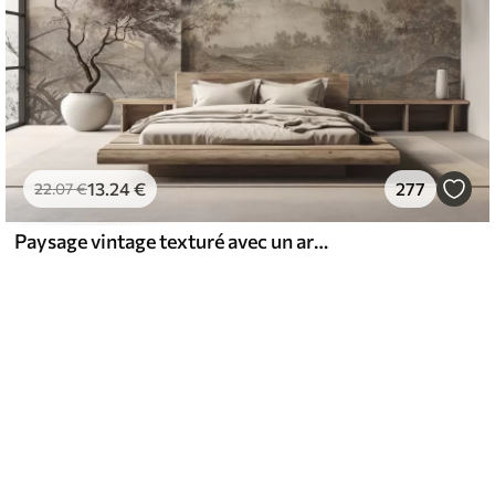
13
.24
€
277
22
.07
€
Paysage vintage texturé avec un arbre près d'une rivière et un ciel nuageux, art de la nature en tons sépia