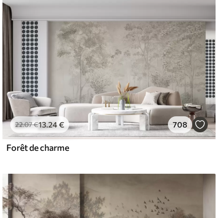
13
.24
€
708
22
.07
€
Forêt de charme