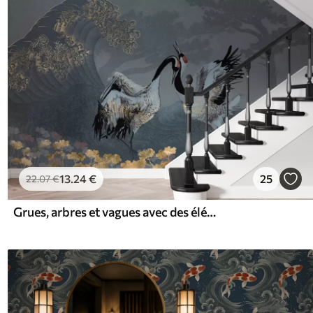
13
.24
€
25
22
.07
€
Grues, arbres et vagues avec des éléments de style chinois