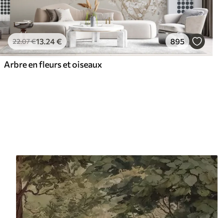
13
.24
€
895
22
.07
€
Arbre en fleurs et oiseaux