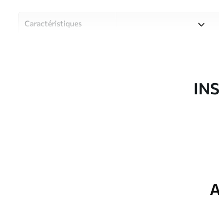
Caractéristiques
Matériau
Choisissez parmi trois maté
pièces et des budgets diffé
disponibles ci-dessous ou lo
IN
Auteur
Studio de design Uwalls
Article du produit
u38720
Finition
Semi-mate
Production
Imprimé sur commande et liv
A
Options
Vernis protecteur et/ou coll
supplémentaires