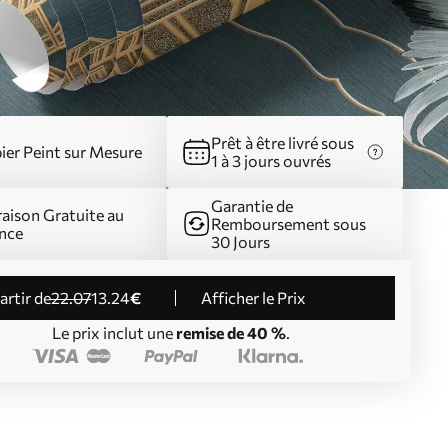
Prêt à être livré sous
ier Peint sur Mesure
1 à 3 jours ouvrés
Garantie de
raison Gratuite au
Remboursement sous
nce
30 Jours
partir de
22
.07
13
.24
€
Afficher le Prix
Le prix inclut une
remise de 40 %
.