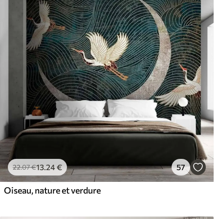
13
.24
€
57
22
.07
€
Oiseau, nature et verdure