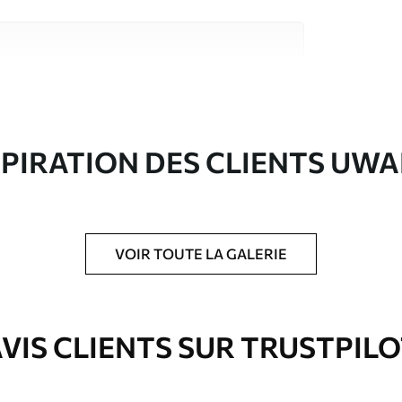
riaux de haute qualité, chacun adapté à des
rents. De plus amples informations sont
rs du processus de personnalisation.
SPIRATION DES CLIENTS UWA
VOIR TOUTE LA GALERIE
ré en rouleaux jusqu’à 50 cm de large.
VIS CLIENTS SUR TRUSTPIL
e pour papier peint disponibles.