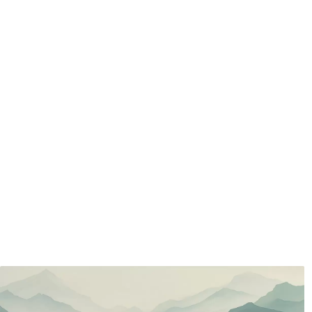
Entretien
Nettoyage doux avec une épo
protecteur être nettoyés à l
Méthode d'application
Application transparente
Matériaux disponibles
Standard
Pr
45
.00
56
.
27
.00
€
/m²
Vinyle Premium
Pee
65
.00
81
.
39
.00
€
/m²