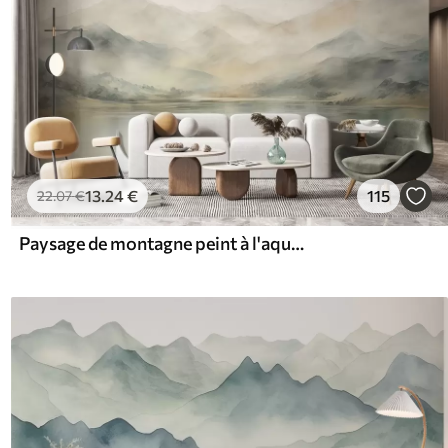
13
.24
€
115
22
.07
€
Paysage de montagne peint à l'aquarelle