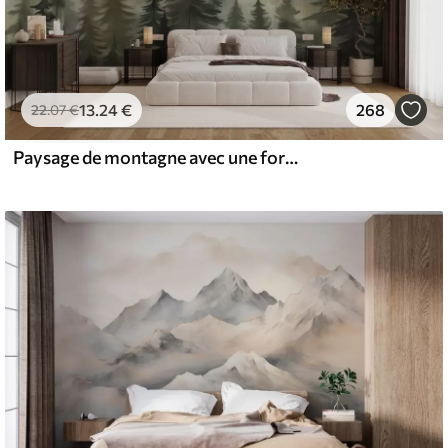
13
.24
€
268
22
.07
€
Paysage de montagne avec une forêt de pins et des montagnes étagées à l'aube avec un léger brouillard aquarelle imitation art