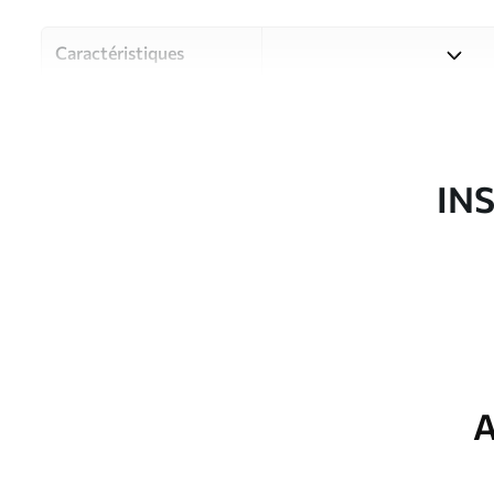
Caractéristiques
Matériau
Choisissez parmi trois maté
pièces et des budgets diffé
disponibles ci-dessous ou lo
IN
Auteur
Studio de design Uwalls
Article du produit
u96032
Finition
Semi-mate
Production
Imprimé sur commande et liv
A
Options
Vernis protecteur et/ou coll
supplémentaires