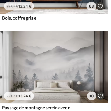
13
.24
€
68
22
.07
€
Bois, coffre gris e
13
.24
€
10
22
.07
€
Paysage de montagne serein avec des forêts brumeuses dans des tons gris et bleus doux