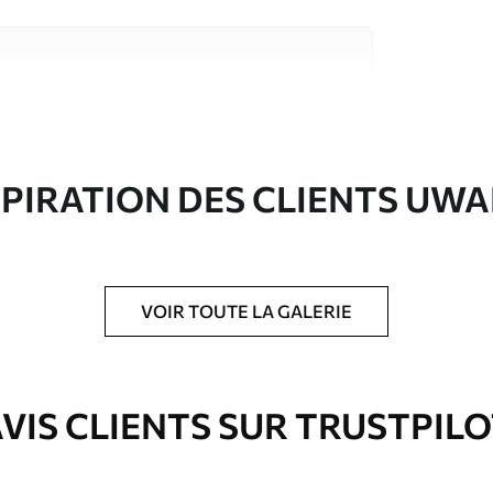
riaux de haute qualité, chacun adapté à des
rents. De plus amples informations sont
rs du processus de personnalisation.
SPIRATION DES CLIENTS UWA
VOIR TOUTE LA GALERIE
ré en rouleaux jusqu’à 50 cm de large.
VIS CLIENTS SUR TRUSTPIL
e pour papier peint disponibles.