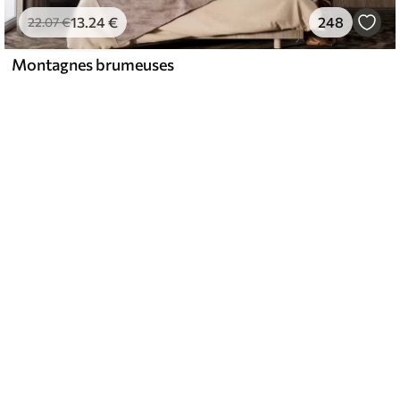
13
.24
€
248
22
.07
€
Montagnes brumeuses