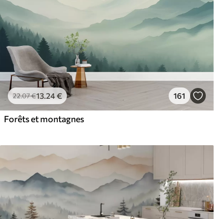
13
.24
€
161
22
.07
€
Forêts et montagnes