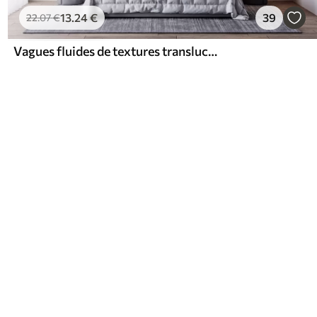
13
.24
€
39
22
.07
€
Vagues fluides de textures translucides dans les tons de bleu foncé, bleu clair et blanc sur un fond clair