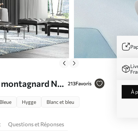
Pap
Liv
Fra
e montagnard N°
213
Favoris
à 
Bleue
Hygge
Blanc et bleu
t
Questions et Réponses