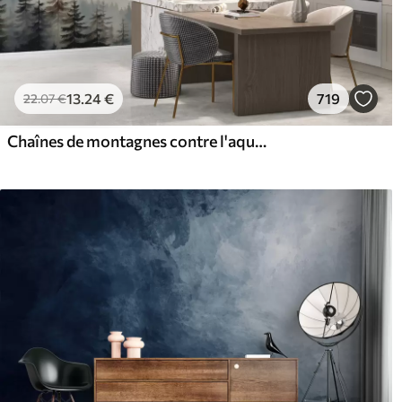
13
.24
€
719
22
.07
€
Chaînes de montagnes contre l'aquarelle de la forêt