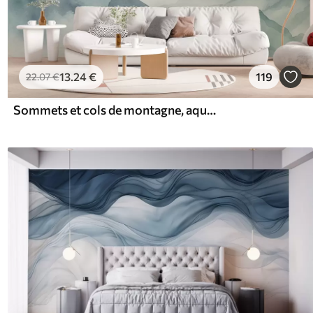
13
.24
€
119
22
.07
€
Sommets et cols de montagne, aquarelle, paysage, paysage, bleu, couleur grise