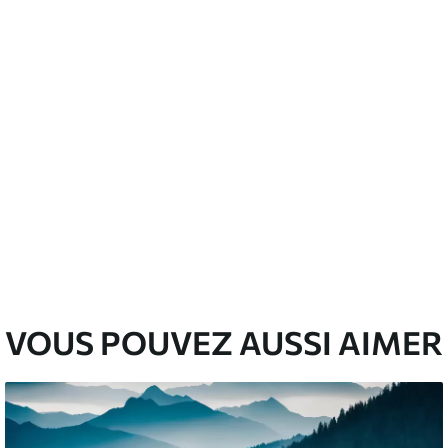
nge. Les papiers peints avec Vernis
’eau.
emium
67
34
.00
€
/m²
l and Stick
67
49
.00
€
/m²
VOUS POUVEZ AUSSI AIMER