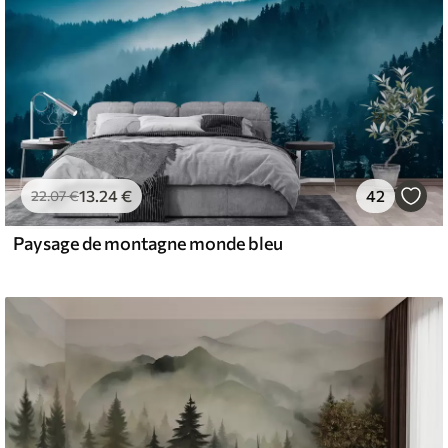
13
.24
€
42
22
.07
€
Paysage de montagne monde bleu