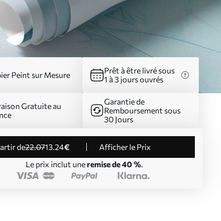
Prêt à être livré sous
ier Peint sur Mesure
1 à 3 jours ouvrés
Garantie de
raison Gratuite au
Remboursement sous
nce
30 Jours
partir de
22
.07
13
.24
€
Afficher le Prix
Le prix inclut une
remise de 40 %
.