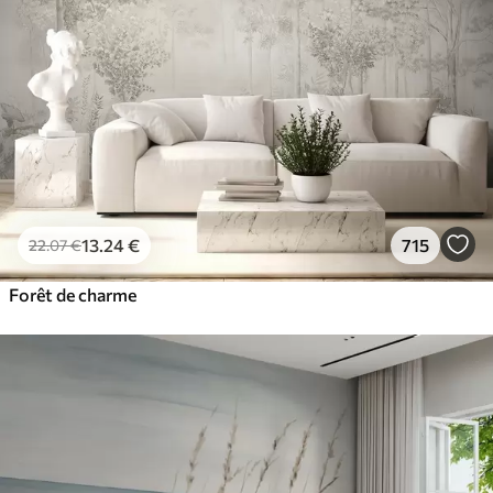
13
.24
€
715
22
.07
€
Forêt de charme