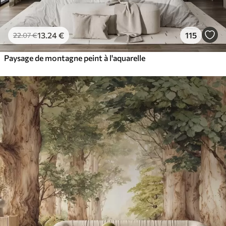
13
.24
€
115
22
.07
€
Paysage de montagne peint à l'aquarelle