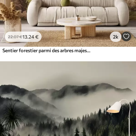
13
.24
€
2k
22
.07
€
Sentier forestier parmi des arbres majestueux, style aquarelle