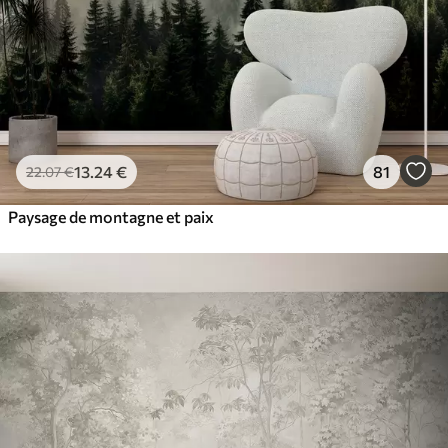
13
.24
€
81
22
.07
€
Paysage de montagne et paix