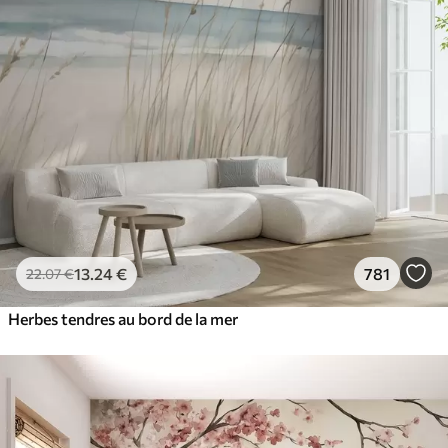
13
.24
€
781
22
.07
€
Herbes tendres au bord de la mer