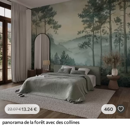
13
.24
€
460
22
.07
€
panorama de la forêt avec des collines