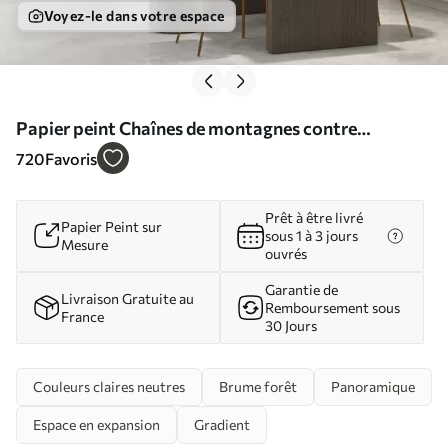
Voyez-le dans votre espace
Papier peint Chaînes de montagnes contre
l'aquarelle de la forêt N° w08024
720
Favoris
Prêt à être livré
Papier Peint sur
sous 1 à 3 jours
Mesure
ouvrés
Garantie de
Livraison Gratuite au
Remboursement sous
France
30 Jours
Couleurs claires neutres
Brume forêt
Panoramique
Espace en expansion
Gradient