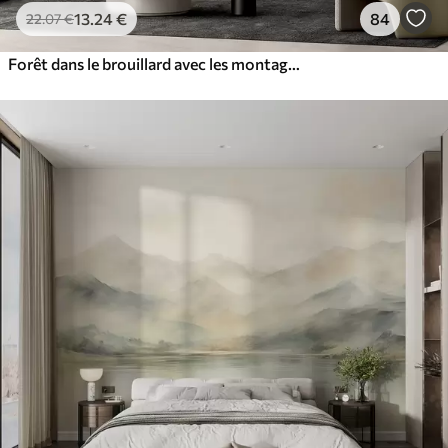
13
.24
€
84
22
.07
€
Forêt dans le brouillard avec les montagnes en arrière-plan