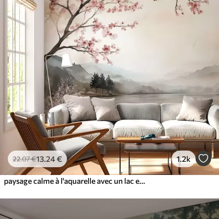
13
.24
€
1.2k
22
.07
€
paysage calme à l'aquarelle avec un lac et un arbre en fleurs