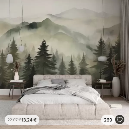
13
.24
€
269
22
.07
€