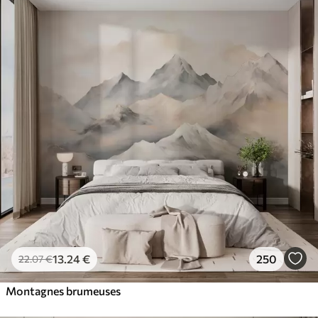
13
.24
€
250
22
.07
€
Montagnes brumeuses