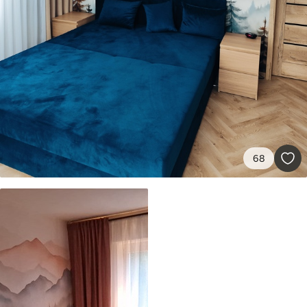
Premium
56
.67
34
.00
€
/m²
Vinyle Premium
65
.00
39
.00
€
/m²
Peel and Stick
81
.67
49
.00
€
/m²
68