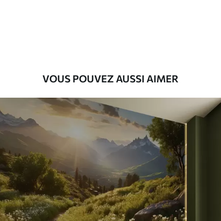
Premium
56
.67
34
.00
€
/m²
Vinyle Premium
65
.00
39
.00
€
/m²
VOUS POUVEZ AUSSI AIMER
Peel and Stick
81
.67
49
.00
€
/m²