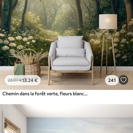
13
.24
€
241
22
.07
€
Chemin dans la forêt verte, fleurs blanches, lumière du soleil, dessin de style acrylique