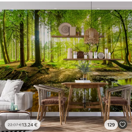
13
.24
€
129
22
.07
€