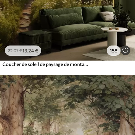
13
.24
€
158
22
.07
€
Coucher de soleil de paysage de montagne