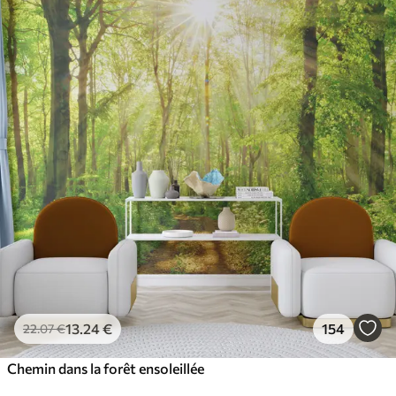
13
.24
€
154
22
.07
€
Chemin dans la forêt ensoleillée