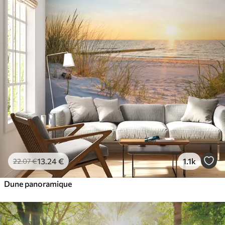
13
.24
€
1.1k
22
.07
€
Dune panoramique