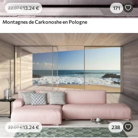
13
.24
€
171
22
.07
€
Montagnes de Carkonoshe en Pologne
13
.24
€
238
22
.07
€