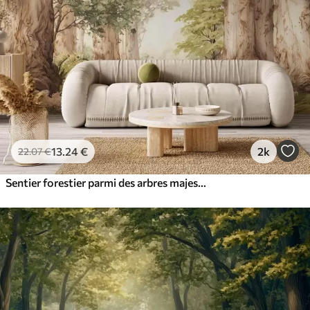
13
.24
€
2k
22
.07
€
Sentier forestier parmi des arbres majestueux, style aquarelle