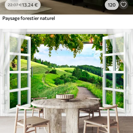
13
.24
€
120
22
.07
€
Paysage forestier naturel