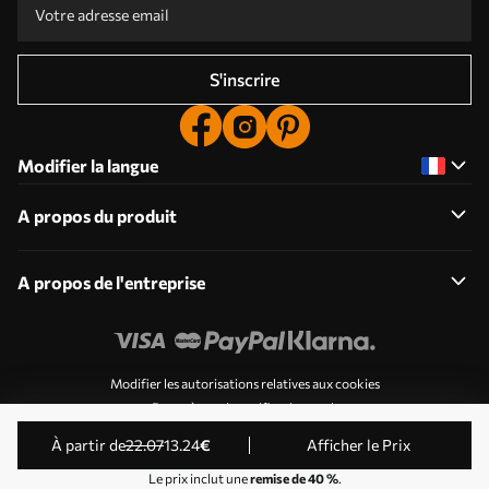
S'inscrire
Modifier la langue
A propos du produit
A propos de l'entreprise
Modifier les autorisations relatives aux cookies
Paramètres de notification push
© 2011-2026 Uwalls . Tous droits réservés. Exploité par
à partir de
22
.07
13
.24
€
Afficher le Prix
KLW Sp. z o.o. Numéro de TVA : PL9223057591.
Le prix inclut une
remise de 40 %
.