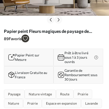
Papier peint Fleurs magiques de paysage de
montagne N° u96210
89
Favoris
Prêt à être livré
Papier Peint sur
sous 1 à 3 jours
Mesure
ouvrés
Garantie de
Livraison Gratuite au
Remboursement sous
France
30 Jours
Paysage
Nature vintage
Route
Prairie
Nature
Prairie
Espace en expansion
Lavande