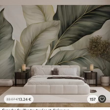
13
.24
€
157
22
.07
€