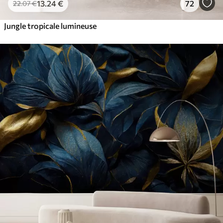
13
.24
€
72
22
.07
€
Jungle tropicale lumineuse