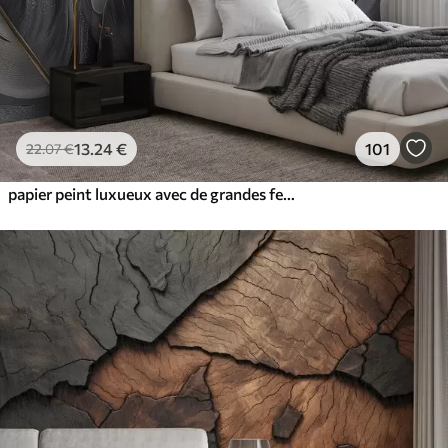
13
.24
€
101
22
.07
€
papier peint luxueux avec de grandes feuilles tropicales