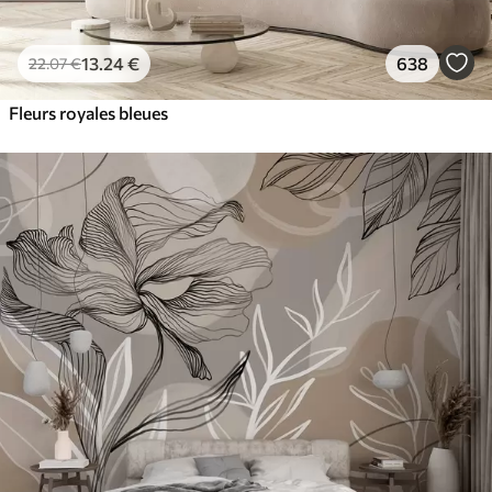
13
.24
€
638
22
.07
€
Fleurs royales bleues