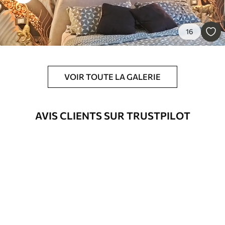
Premium
16
56
.67
34
.00
€
/m²
Vinyle Premium
VOIR TOUTE LA GALERIE
65
.00
39
.00
€
/m²
Peel and Stick
AVIS CLIENTS SUR TRUSTPILOT
81
.67
49
.00
€
/m²