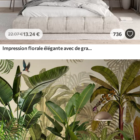
13
.24
€
736
22
.07
€
Impression florale élégante avec de grandes fleurs et feuilles abstraites dans les tons gris et beige sur un fond clair