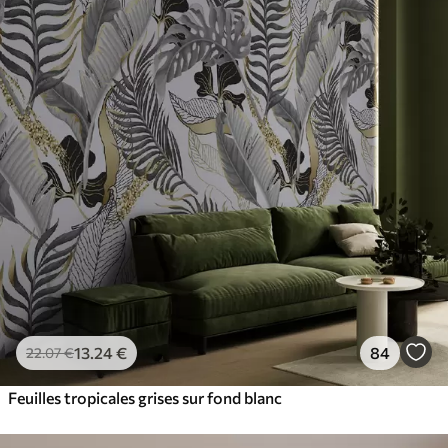
13
.24
€
84
22
.07
€
Feuilles tropicales grises sur fond blanc