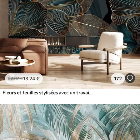
13
.24
€
172
22
.07
€
Fleurs et feuilles stylisées avec un travail de ligne complexe dans les tons sarcelle et jaune sur fond sombre