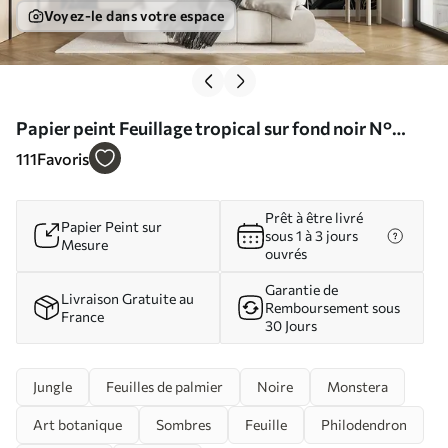
Voyez-le dans votre espace
Papier peint Feuillage tropical sur fond noir N°
u71889
111
Favoris
Prêt à être livré
Papier Peint sur
sous 1 à 3 jours
Mesure
ouvrés
Garantie de
Livraison Gratuite au
Remboursement sous
France
30 Jours
Jungle
Feuilles de palmier
Noire
Monstera
Art botanique
Sombres
Feuille
Philodendron