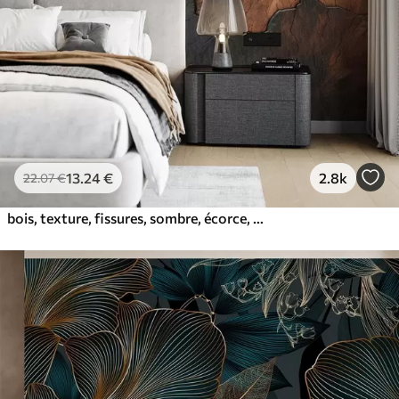
13
.24
€
2.8k
22
.07
€
bois, texture, fissures, sombre, écorce, surface