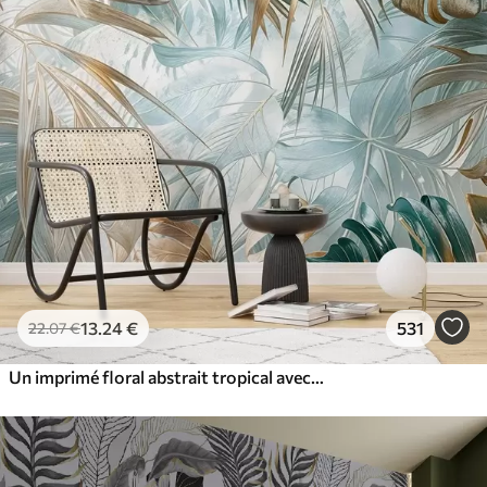
13
.24
€
531
22
.07
€
Un imprimé floral abstrait tropical avec de grandes feuilles de palmier dans des tons bleus et beiges crée une atmosphère luxuriante