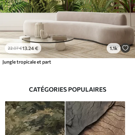
13
.24
€
1.1k
22
.07
€
Jungle tropicale et part
CATÉGORIES POPULAIRES