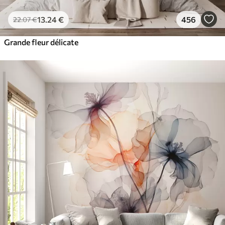
13
.24
€
456
22
.07
€
Grande fleur délicate