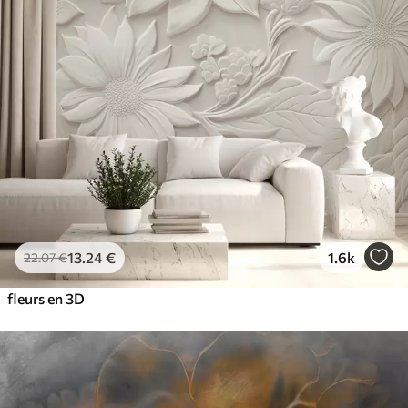
13
.24
€
1.6k
22
.07
€
fleurs en 3D