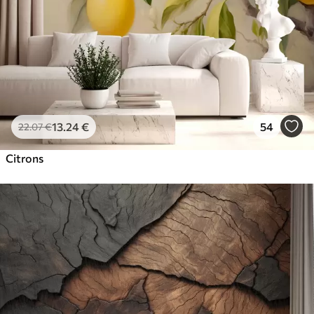
13
.24
€
54
22
.07
€
Citrons