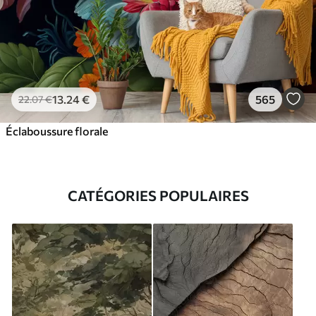
13
.24
€
565
22
.07
€
Éclaboussure florale
CATÉGORIES POPULAIRES