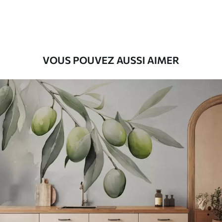
56
.67
34
.00
€
/m²
Vinyle Premium
65
.00
39
.00
€
/m²
VOUS POUVEZ AUSSI AIMER
Peel and Stick
81
.67
49
.00
€
/m²