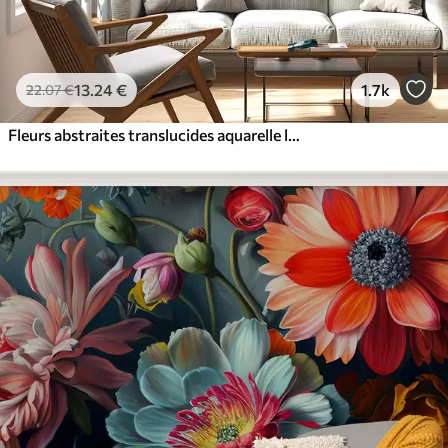
13
.24
€
1.7k
22
.07
€
Fleurs abstraites translucides aquarelle liquide