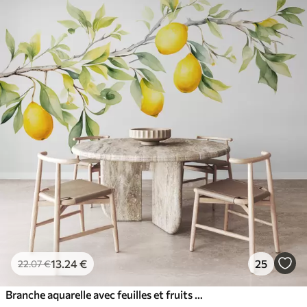
13
.24
€
25
22
.07
€
Branche aquarelle avec feuilles et fruits de citron