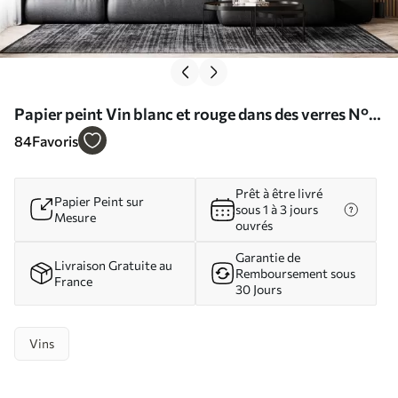
Papier peint Vin blanc et rouge dans des verres N°
u75563
84
Favoris
Prêt à être livré
Papier Peint sur
sous 1 à 3 jours
Mesure
ouvrés
Garantie de
Livraison Gratuite au
Remboursement sous
France
30 Jours
Vins