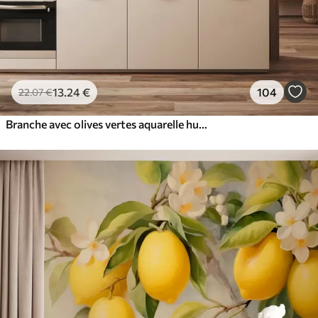
13
.24
€
104
22
.07
€
Branche avec olives vertes aquarelle humide