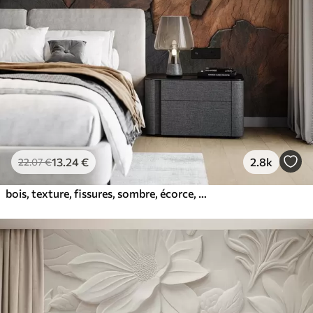
13
.24
€
2.8k
22
.07
€
bois, texture, fissures, sombre, écorce, surface