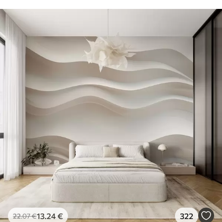
13
.24
€
322
22
.07
€