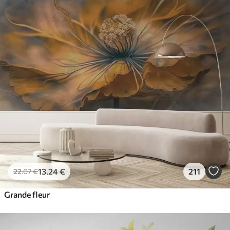
13
.24
€
211
22
.07
€
Grande fleur