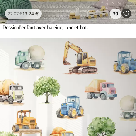
13
.24
€
39
22
.07
€
Dessin d'enfant avec baleine, lune et bateau avec des enfants