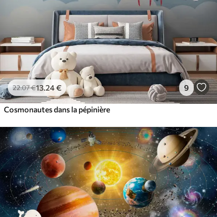
13
.24
€
9
22
.07
€
Cosmonautes dans la pépinière