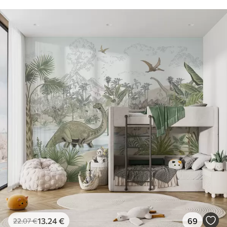
13
.24
€
69
22
.07
€