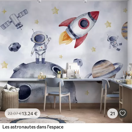
13
.24
€
21
22
.07
€
Les astronautes dans l'espace