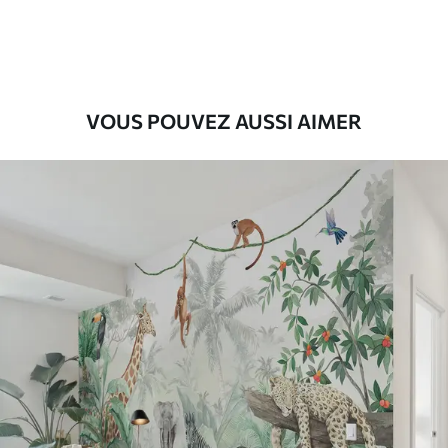
56
.67
34
.00
€
/m²
Vinyle Premium
65
.00
39
.00
€
/m²
VOUS POUVEZ AUSSI AIMER
Peel and Stick
81
.67
49
.00
€
/m²