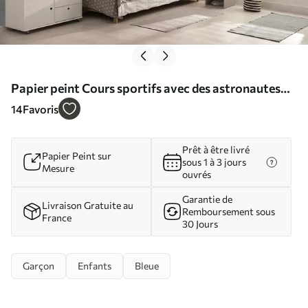
Papier peint Cours sportifs avec des astronautes
N° u93828
14
Favoris
Prêt à être livré
Papier Peint sur
sous 1 à 3 jours
Mesure
ouvrés
Garantie de
Livraison Gratuite au
Remboursement sous
France
30 Jours
Garçon
Enfants
Bleue