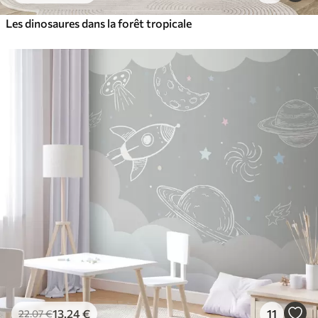
Les dinosaures dans la forêt tropicale
13
.24
€
11
22
.07
€