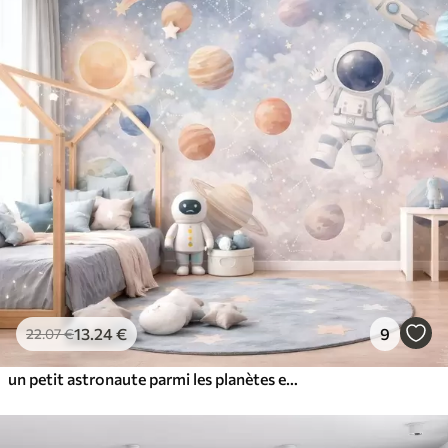
13
.24
€
9
22
.07
€
un petit astronaute parmi les planètes et les étoiles