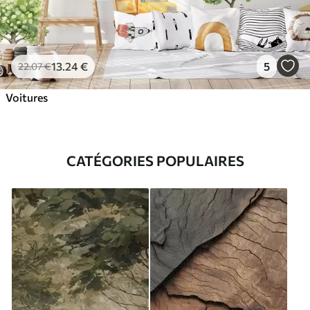
13
.24
€
5
22
.07
€
Voitures
CATÉGORIES POPULAIRES