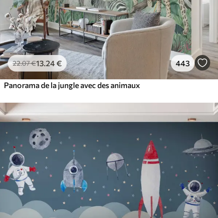
13
.24
€
443
22
.07
€
Panorama de la jungle avec des animaux