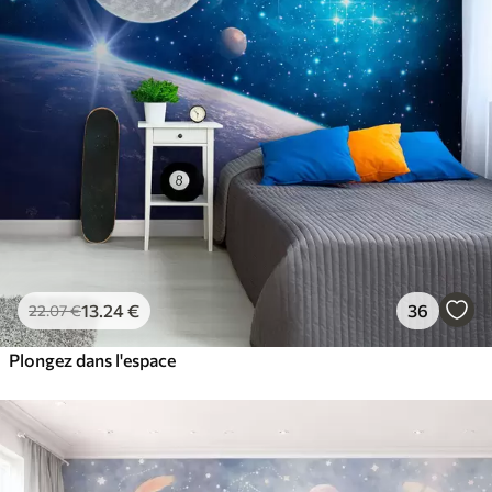
13
.24
€
36
22
.07
€
Plongez dans l'espace