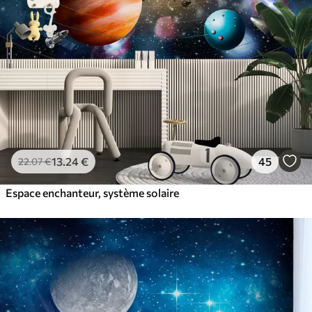
13
.24
€
45
22
.07
€
Espace enchanteur, système solaire